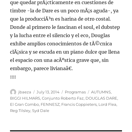
que quedar prÃ¡cticamente en cuestiones de
timbre -la de Dare es un poco mÃ¡s aguda-, ya
que la producciÃ³n es harina de otro costal.
Donde al primero le fascinan el soul, el dubstep
y la lucha entre el silencio y el eco, Douglas
exhibe amplios conocimientos de tÃ©cnica
clÃ¡sica y se escuda en un piano dulce que llena
el espacio con una acÃºstica grave que, sin
embargo, parece livianaâ€.
::::
Author
Posted
Categories
Tags
jbaeza
July 13, 2014
Programas
AUTUMNS
,
on
BIGGI HILMARS
,
Conjunto Roberto Faz
,
DOUGLAS DARE
,
El Gran Combo
,
FENNESZ
,
Francis Coppieters
,
Lord Flea
,
Reg Tilsley
,
Syd Dale