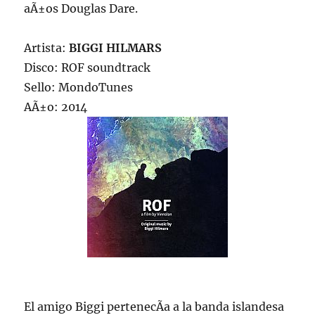
aÃ±os Douglas Dare.
Artista:
BIGGI HILMARS
Disco: ROF soundtrack
Sello: MondoTunes
AÃ±o: 2014
El amigo Biggi pertenecÃ­a a la banda islandesa