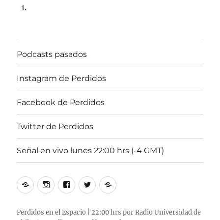
Podcasts pasados
Instagram de Perdidos
Facebook de Perdidos
Twitter de Perdidos
Señal en vivo lunes 22:00 hrs (-4 GMT)
Podcasts
Instagram
Facebook
Twitter
Señal
pasados
de
de
de
en
Perdidos
Perdidos
Perdidos
vivo
Perdidos en el Espacio | 22:00 hrs por Radio Universidad de