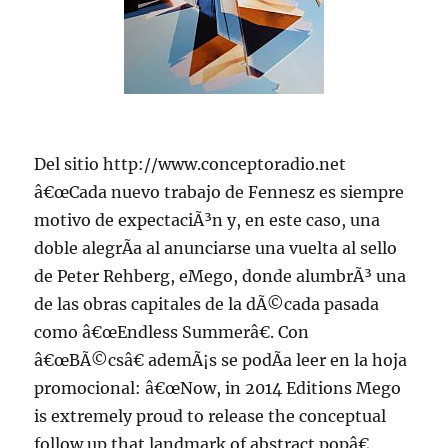
Del sitio http://www.conceptoradio.net
â€œCada nuevo trabajo de Fennesz es siempre
motivo de expectaciÃ³n y, en este caso, una
doble alegrÃ­a al anunciarse una vuelta al sello
de Peter Rehberg, eMego, donde alumbrÃ³ una
de las obras capitales de la dÃ©cada pasada
como â€œEndless Summerâ€. Con
â€œBÃ©csâ€ ademÃ¡s se podÃ­a leer en la hoja
promocional: â€œNow, in 2014 Editions Mego
is extremely proud to release the conceptual
follow up that landmark of abstract popâ€.