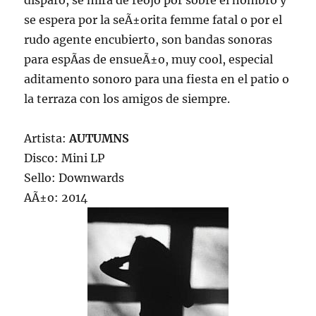
disparo, se mira de reojo por sobre el hombro y
se espera por la seÃ±orita femme fatal o por el
rudo agente encubierto, son bandas sonoras
para espÃ­as de ensueÃ±o, muy cool, especial
aditamento sonoro para una fiesta en el patio o
la terraza con los amigos de siempre.
Artista:
AUTUMNS
Disco: Mini LP
Sello: Downwards
AÃ±o: 2014