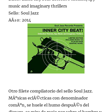
music and imaginary thrillers
Sello: Soul Jazz
AÃ±o: 2014
Otro filete compilatorio del sello Soul Jazz.
MÃºsicas eclÃ©cticas con denominador
comÃºn, se huele el humo despuÃ©s del