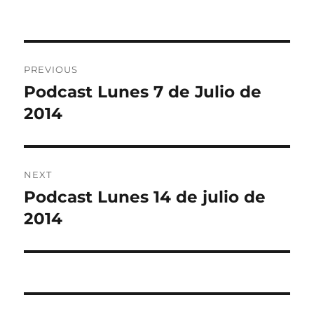
Post
PREVIOUS
navigation
Podcast Lunes 7 de Julio de
Previous
post:
2014
NEXT
Podcast Lunes 14 de julio de
Next
post:
2014