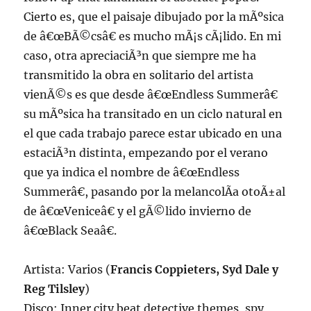
Cierto es, que el paisaje dibujado por la mÃºsica
de â€œBÃ©csâ€ es mucho mÃ¡s cÃ¡lido. En mi
caso, otra apreciaciÃ³n que siempre me ha
transmitido la obra en solitario del artista
vienÃ©s es que desde â€œEndless Summerâ€
su mÃºsica ha transitado en un ciclo natural en
el que cada trabajo parece estar ubicado en una
estaciÃ³n distinta, empezando por el verano
que ya indica el nombre de â€œEndless
Summerâ€, pasando por la melancolÃ­a otoÃ±al
de â€œVeniceâ€ y el gÃ©lido invierno de
â€œBlack Seaâ€.
Artista: Varios (
Francis Coppieters, Syd Dale y
Reg Tilsley
)
Disco: Inner city beat detective themes, spy