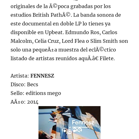
originales de la Ã©poca grabadas por los
estudios British PathÃ©. La banda sonora de
este documental en doble LP lo tienes ya
disponible en Upbeat. Edmundo Ros, Carlos
Malcolm, Celia Cruz, Lord Flea o Slim Smith son
solo una pequeÃ±a muestra del eclÃ©ctico
listado de artistas reunidos aquÃ­.â€ Filete.
Artista:
FENNESZ
Disco: Becs
Sello: editions mego
AÃ±o: 2014