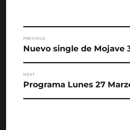
Post
PREVIOUS
navigation
Nuevo single de Mojave 
Previous
post:
NEXT
Programa Lunes 27 Marzo,
Next
post: