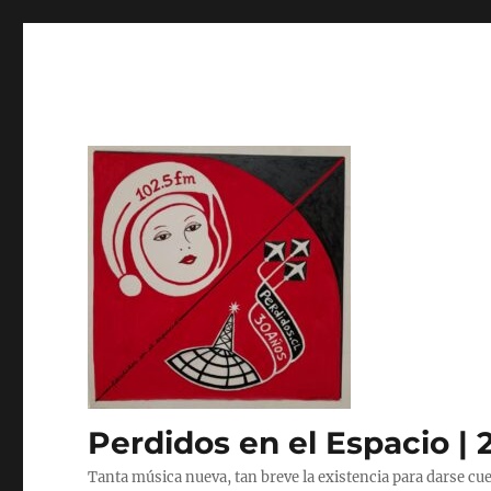
Perdidos en el Espacio | 
Tanta música nueva, tan breve la existencia para darse cue