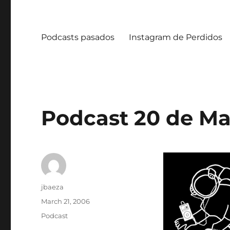
Podcasts pasados
Instagram de Perdidos
Podcast 20 de Ma
Author
jbaeza
Posted
March 21, 2006
on
Categories
Podcast