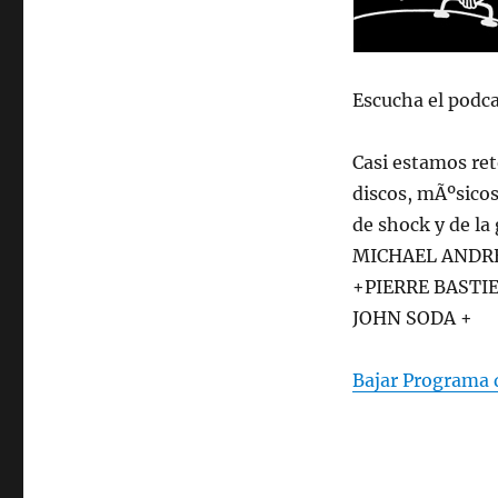
Escucha el podca
Casi estamos re
discos, mÃºsico
de shock y de l
MICHAEL ANDRE
+PIERRE BAST
JOHN SODA +
Bajar Programa 