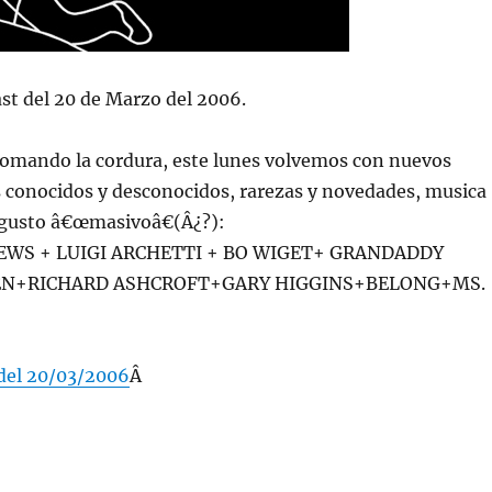
st del 20 de Marzo del 2006.
tomando la cordura, este lunes volvemos con nuevos
s conocidos y desconocidos, rarezas y novedades, musica
a gusto â€œmasivoâ€(Â¿?):
WS + LUIGI ARCHETTI + BO WIGET+ GRANDADDY
IEN+RICHARD ASHCROFT+GARY HIGGINS+BELONG+MS.
del 20/03/2006
Â