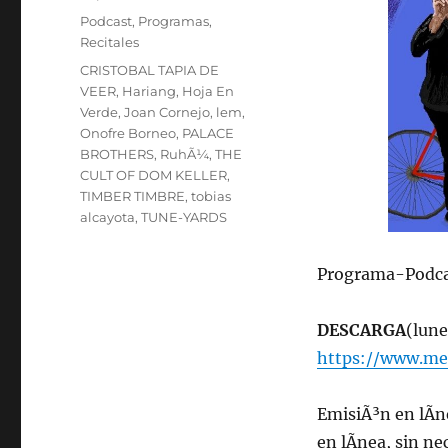
on
Categories
Podcast
,
Programas
,
Recitales
Tags
CRISTOBAL TAPIA DE
VEER
,
Hariang
,
Hoja En
Verde
,
Joan Cornejo
,
lem
,
Onofre Borneo
,
PALACE
BROTHERS
,
RuhÃ¼
,
THE
CULT OF DOM KELLER
,
TIMBER TIMBRE
,
tobias
alcayota
,
TUNE-YARDS
Programa-Podca
DESCARGA
(lune
https://www.me
EmisiÃ³n en lÃ­n
en lÃ­nea, sin n