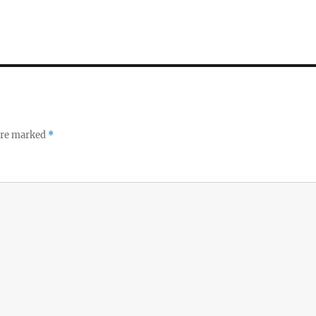
 are marked
*