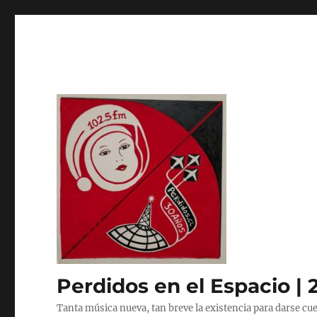
Perdidos en el Espacio | 
Tanta música nueva, tan breve la existencia para darse cue