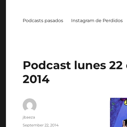
Podcasts pasados
Instagram de Perdidos
Podcast lunes 22
2014
Author
jbaeza
Posted
September 22, 2014