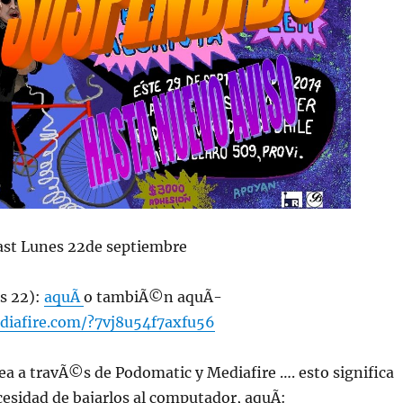
st Lunes 22de septiembre
s 22):
aquÃ­
o tambiÃ©n aquÃ­
diafire.com/?7vj8u54f7axfu56
ea a travÃ©s de Podomatic y Mediafire …. esto significa
ecesidad de bajarlos al computador, aquÃ­: