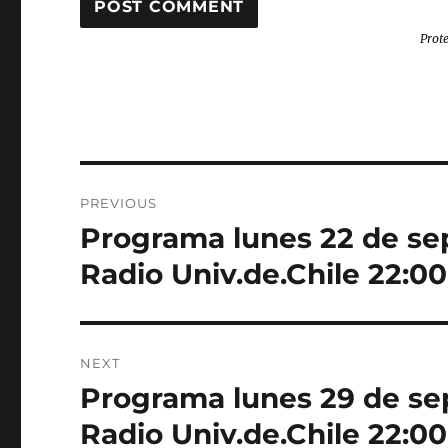
Prot
Post
PREVIOUS
navigation
Programa lunes 22 de se
Previous
post:
Radio Univ.de.Chile 22:00
NEXT
Programa lunes 29 de se
Next
post:
Radio Univ.de.Chile 22:00