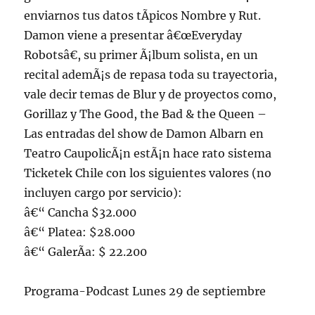
enviarnos tus datos tÃ­picos Nombre y Rut.
Damon viene a presentar â€œEveryday
Robotsâ€, su primer Ã¡lbum solista, en un
recital ademÃ¡s de repasa toda su trayectoria,
vale decir temas de Blur y de proyectos como,
Gorillaz y The Good, the Bad & the Queen –
Las entradas del show de Damon Albarn en
Teatro CaupolicÃ¡n estÃ¡n hace rato sistema
Ticketek Chile con los siguientes valores (no
incluyen cargo por servicio):
â€“ Cancha $32.000
â€“ Platea: $28.000
â€“ GalerÃ­a: $ 22.200
Programa-Podcast Lunes 29 de septiembre