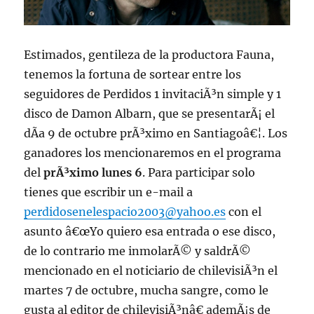
Estimados, gentileza de la productora Fauna,
tenemos la fortuna de sortear entre los
seguidores de Perdidos 1 invitaciÃ³n simple y 1
disco de Damon Albarn, que se presentarÃ¡ el
dÃ­a 9 de octubre prÃ³ximo en Santiagoâ€¦. Los
ganadores los mencionaremos en el programa
del
prÃ³ximo lunes 6
. Para participar solo
tienes que escribir un e-mail a
perdidosenelespacio2003@yahoo.es
con el
asunto â€œYo quiero esa entrada o ese disco,
de lo contrario me inmolarÃ© y saldrÃ©
mencionado en el noticiario de chilevisiÃ³n el
martes 7 de octubre, mucha sangre, como le
gusta al editor de chilevisiÃ³nâ€ ademÃ¡s de