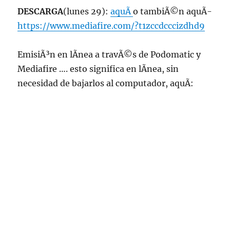
DESCARGA
(lunes 29):
aquÃ­
o tambiÃ©n aquÃ­
https://www.mediafire.com/?t1zccdcccizdhd9
EmisiÃ³n en lÃ­nea a travÃ©s de Podomatic y
Mediafire …. esto significa en lÃ­nea, sin
necesidad de bajarlos al computador, aquÃ­: