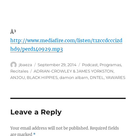
Ã³
http://www.mediafire.com/listen/t1zccdcccizd
hd9/perd140929.mp3
Author
Posted
Categories
jbaeza
September 29, 2014
Podcast
,
Programas
,
on
Tags
Recitales
ADRIAN-CROWLEY & JAMES YORKSTON
,
ANJOU
,
BLACK HIPPIES
,
damon albarn
,
DNTEL
,
YAWARES
Leave a Reply
Your email address will not be published.
Required fields
are marked
*