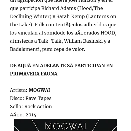
un agrupacion que lidera Joel Hanson y en el
que participa Richard Adams (Hood/The
Declining Winter) y Sarah Kemp (Lanterns on
the Lake). Folk con tentÃ¡culos adheridos que
los vinculan al sonidode los aÃ±orados HOOD,
atmsferas a Talk-Talk, William Basinski y a
Badalamenti, pura cepa de valor.
DE AQUÃ EN ADELANTE SÃ PARTICIPAN EN
PRIMAVERA FAUNA
Artista:
MOGWAI
Disco: Rave Tapes
Sello: Rock Action
AÃ±o: 2014