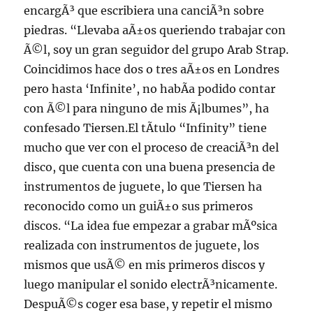
encargÃ³ que escribiera una canciÃ³n sobre
piedras. “Llevaba aÃ±os queriendo trabajar con
Ã©l, soy un gran seguidor del grupo Arab Strap.
Coincidimos hace dos o tres aÃ±os en Londres
pero hasta ‘Infinite’, no habÃ­a podido contar
con Ã©l para ninguno de mis Ã¡lbumes”, ha
confesado Tiersen.El tÃ­tulo “Infinity” tiene
mucho que ver con el proceso de creaciÃ³n del
disco, que cuenta con una buena presencia de
instrumentos de juguete, lo que Tiersen ha
reconocido como un guiÃ±o sus primeros
discos. “La idea fue empezar a grabar mÃºsica
realizada con instrumentos de juguete, los
mismos que usÃ© en mis primeros discos y
luego manipular el sonido electrÃ³nicamente.
DespuÃ©s coger esa base, y repetir el mismo