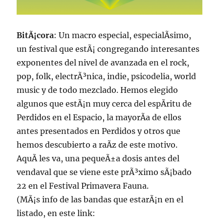
BitÃ¡cora
: Un macro especial, especialÃ­simo,
un festival que estÃ¡ congregando interesantes
exponentes del nivel de avanzada en el rock,
pop, folk, electrÃ³nica, indie, psicodelia, world
music y de todo mezclado. Hemos elegido
algunos que estÃ¡n muy cerca del espÃ­ritu de
Perdidos en el Espacio, la mayorÃ­a de ellos
antes presentados en Perdidos y otros que
hemos descubierto a raÃ­z de este motivo.
AquÃ­ les va, una pequeÃ±a dosis antes del
vendaval que se viene este prÃ³ximo sÃ¡bado
22 en el Festival Primavera Fauna.
(MÃ¡s info de las bandas que estarÃ¡n en el
listado, en este link: