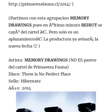
http://primaverafauna.cl/2014/ )
(Partimos con esta agrupacion
MEMORY
DRAWINGS
pues en Ãºltimo minuto
BEIRUT
se
cayÃ³ del cartel â€¦. Pero solo es un
aplazamientoâ€¦ La productora ya avisarÃ¡ la
nueva fecha 🙂 )
Artista:
MEMORY DRAWINGS
(NO ES parete
del cartel de Primavera Fauna)
Disco: There is No Perfect Place
Sello: Hibernate
AÃ±o: 2014