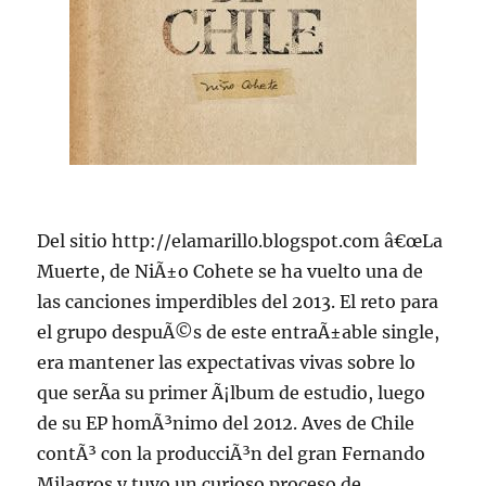
Del sitio http://elamarill0.blogspot.com â€œLa
Muerte, de NiÃ±o Cohete se ha vuelto una de
las canciones imperdibles del 2013. El reto para
el grupo despuÃ©s de este entraÃ±able single,
era mantener las expectativas vivas sobre lo
que serÃ­a su primer Ã¡lbum de estudio, luego
de su EP homÃ³nimo del 2012. Aves de Chile
contÃ³ con la producciÃ³n del gran Fernando
Milagros y tuvo un curioso proceso de