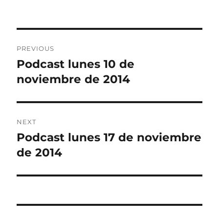
Post
PREVIOUS
navigation
Podcast lunes 10 de
Previous
post:
noviembre de 2014
NEXT
Podcast lunes 17 de noviembre
Next
post:
de 2014