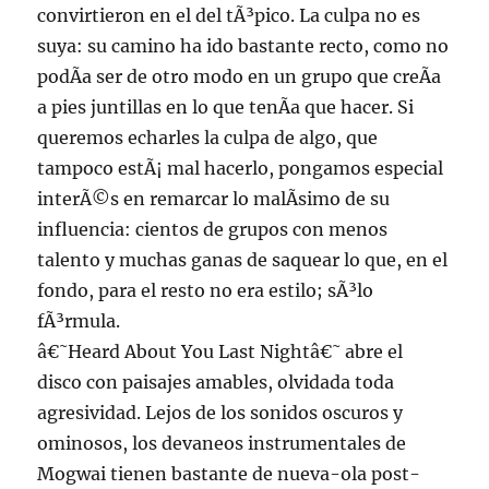
convirtieron en el del tÃ³pico. La culpa no es
suya: su camino ha ido bastante recto, como no
podÃ­a ser de otro modo en un grupo que creÃ­a
a pies juntillas en lo que tenÃ­a que hacer. Si
queremos echarles la culpa de algo, que
tampoco estÃ¡ mal hacerlo, pongamos especial
interÃ©s en remarcar lo malÃ­simo de su
influencia: cientos de grupos con menos
talento y muchas ganas de saquear lo que, en el
fondo, para el resto no era estilo; sÃ³lo
fÃ³rmula.
â€˜Heard About You Last Nightâ€˜ abre el
disco con paisajes amables, olvidada toda
agresividad. Lejos de los sonidos oscuros y
ominosos, los devaneos instrumentales de
Mogwai tienen bastante de nueva-ola post-