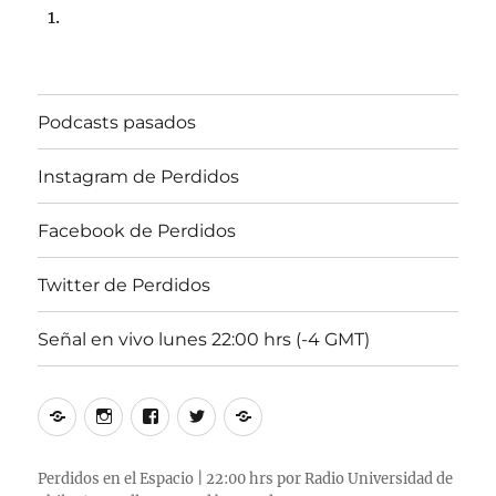
Podcasts pasados
Instagram de Perdidos
Facebook de Perdidos
Twitter de Perdidos
Señal en vivo lunes 22:00 hrs (-4 GMT)
Podcasts
Instagram
Facebook
Twitter
Señal
pasados
de
de
de
en
Perdidos
Perdidos
Perdidos
vivo
Perdidos en el Espacio | 22:00 hrs por Radio Universidad de