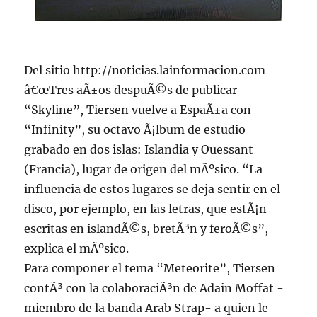
Del sitio http://noticias.lainformacion.com
â€œTres aÃ±os despuÃ©s de publicar
“Skyline”, Tiersen vuelve a EspaÃ±a con
“Infinity”, su octavo Ã¡lbum de estudio
grabado en dos islas: Islandia y Ouessant
(Francia), lugar de origen del mÃºsico. “La
influencia de estos lugares se deja sentir en el
disco, por ejemplo, en las letras, que estÃ¡n
escritas en islandÃ©s, bretÃ³n y feroÃ©s”,
explica el mÃºsico.
Para componer el tema “Meteorite”, Tiersen
contÃ³ con la colaboraciÃ³n de Adain Moffat -
miembro de la banda Arab Strap- a quien le