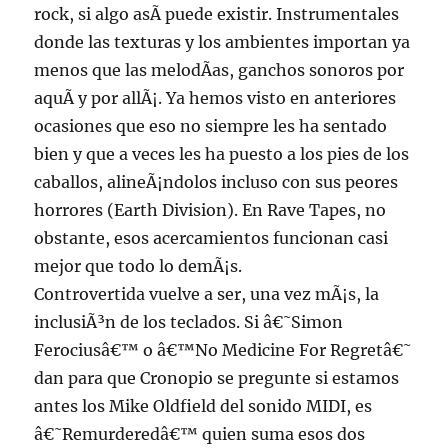
rock, si algo asÃ­ puede existir. Instrumentales
donde las texturas y los ambientes importan ya
menos que las melodÃ­as, ganchos sonoros por
aquÃ­ y por allÃ¡. Ya hemos visto en anteriores
ocasiones que eso no siempre les ha sentado
bien y que a veces les ha puesto a los pies de los
caballos, alineÃ¡ndolos incluso con sus peores
horrores (Earth Division). En Rave Tapes, no
obstante, esos acercamientos funcionan casi
mejor que todo lo demÃ¡s.
Controvertida vuelve a ser, una vez mÃ¡s, la
inclusiÃ³n de los teclados. Si â€˜Simon
Ferociusâ€™ o â€™No Medicine For Regretâ€˜
dan para que Cronopio se pregunte si estamos
antes los Mike Oldfield del sonido MIDI, es
â€˜Remurderedâ€™ quien suma esos dos