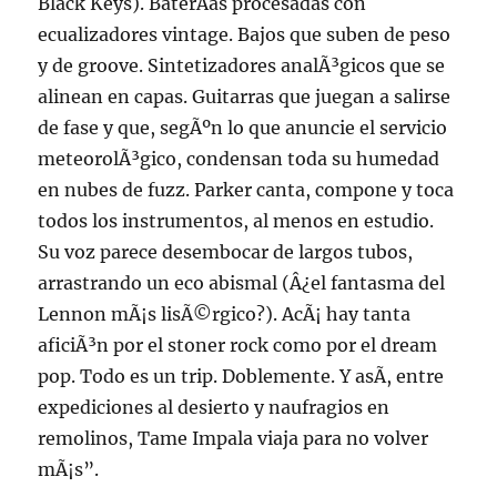
Black Keys). BaterÃ­as procesadas con
ecualizadores vintage. Bajos que suben de peso
y de groove. Sintetizadores analÃ³gicos que se
alinean en capas. Guitarras que juegan a salirse
de fase y que, segÃºn lo que anuncie el servicio
meteorolÃ³gico, condensan toda su humedad
en nubes de fuzz. Parker canta, compone y toca
todos los instrumentos, al menos en estudio.
Su voz parece desembocar de largos tubos,
arrastrando un eco abismal (Â¿el fantasma del
Lennon mÃ¡s lisÃ©rgico?). AcÃ¡ hay tanta
aficiÃ³n por el stoner rock como por el dream
pop. Todo es un trip. Doblemente. Y asÃ­, entre
expediciones al desierto y naufragios en
remolinos, Tame Impala viaja para no volver
mÃ¡s”.