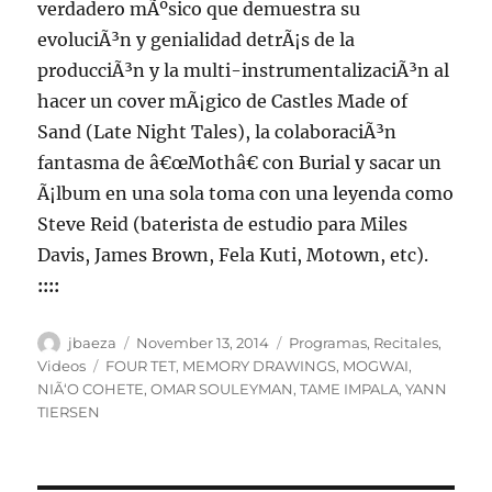
verdadero mÃºsico que demuestra su
evoluciÃ³n y genialidad detrÃ¡s de la
producciÃ³n y la multi-instrumentalizaciÃ³n al
hacer un cover mÃ¡gico de Castles Made of
Sand (Late Night Tales), la colaboraciÃ³n
fantasma de â€œMothâ€ con Burial y sacar un
Ã¡lbum en una sola toma con una leyenda como
Steve Reid (baterista de estudio para Miles
Davis, James Brown, Fela Kuti, Motown, etc).
::::
Author
Posted
Categories
jbaeza
November 13, 2014
Programas
,
Recitales
,
on
Tags
Videos
FOUR TET
,
MEMORY DRAWINGS
,
MOGWAI
,
NIÃ‘O COHETE
,
OMAR SOULEYMAN
,
TAME IMPALA
,
YANN
TIERSEN