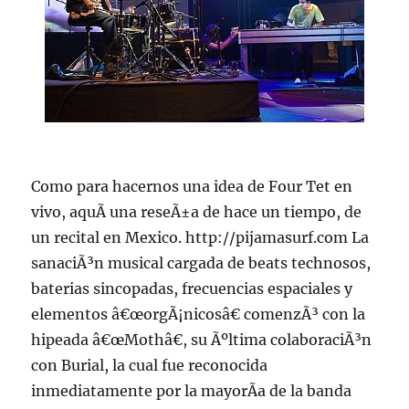
Como para hacernos una idea de Four Tet en
vivo, aquÃ­ una reseÃ±a de hace un tiempo, de
un recital en Mexico. http://pijamasurf.com La
sanaciÃ³n musical cargada de beats technosos,
baterias sincopadas, frecuencias espaciales y
elementos â€œorgÃ¡nicosâ€ comenzÃ³ con la
hipeada â€œMothâ€, su Ãºltima colaboraciÃ³n
con Burial, la cual fue reconocida
inmediatamente por la mayorÃ­a de la banda