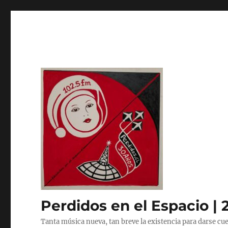
Perdidos en el Espacio | 
Tanta música nueva, tan breve la existencia para darse cue