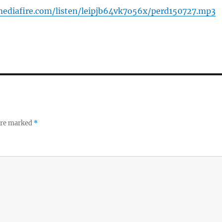
ediafire.com/listen/leipjb64vk7o56x/perd150727.mp3
 are marked
*