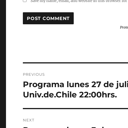
Save my name, email, and website in this browser for
Prot
Post
PREVIOUS
navigation
Programa lunes 27 de jul
Previous
post:
Univ.de.Chile 22:00hrs.
NEXT