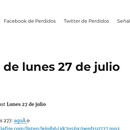
Facebook de Perdidos
Twitter de Perdidos
Señal
de lunes 27 de julio
ast
Lunes 27 de julio
s 27):
aquÃ­
o
iafire.com/listen/leipjb64vk7o56x/perd150727.mp3