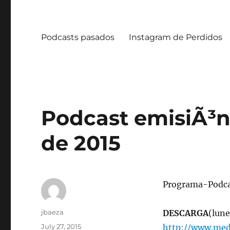
Podcasts pasados
Instagram de Perdidos
Podcast emisiÃ³n 
de 2015
Programa-Podc
Author
jbaeza
DESCARGA
(lune
Posted
July 27, 2015
http://www.med