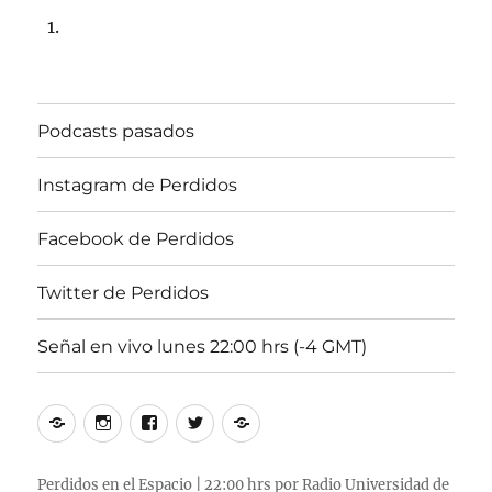
Podcasts pasados
Instagram de Perdidos
Facebook de Perdidos
Twitter de Perdidos
Señal en vivo lunes 22:00 hrs (-4 GMT)
Podcasts
Instagram
Facebook
Twitter
Señal
pasados
de
de
de
en
Perdidos
Perdidos
Perdidos
vivo
Perdidos en el Espacio | 22:00 hrs por Radio Universidad de