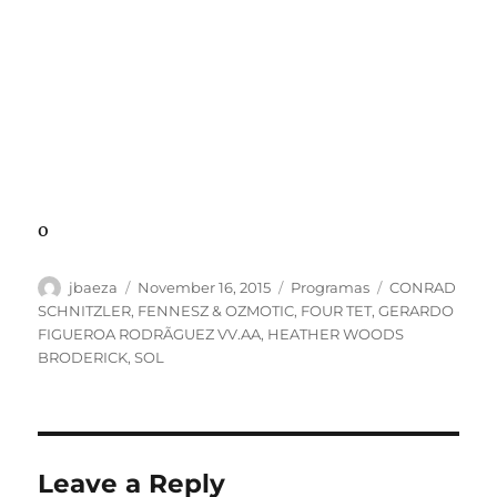
o
Author
Posted
Categories
Tags
jbaeza
November 16, 2015
Programas
CONRAD
on
SCHNITZLER
,
FENNESZ & OZMOTIC
,
FOUR TET
,
GERARDO
FIGUEROA RODRÃGUEZ VV.AA
,
HEATHER WOODS
BRODERICK
,
SOL
Leave a Reply