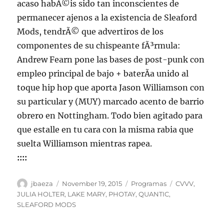
acaso habÃ©is sido tan inconscientes de
permanecer ajenos a la existencia de Sleaford
Mods, tendrÃ© que advertiros de los
componentes de su chispeante fÃ³rmula:
Andrew Fearn pone las bases de post-punk con
empleo principal de bajo + baterÃ­a unido al
toque hip hop que aporta Jason Williamson con
su particular y (MUY) marcado acento de barrio
obrero en Nottingham. Todo bien agitado para
que estalle en tu cara con la misma rabia que
suelta Williamson mientras rapea.
::::
Author
Posted
Categories
Tags
jbaeza
November 19, 2015
Programas
CVVV
,
on
JULIA HOLTER
,
LAKE MARY
,
PHOTAY
,
QUANTIC
,
SLEAFORD MODS