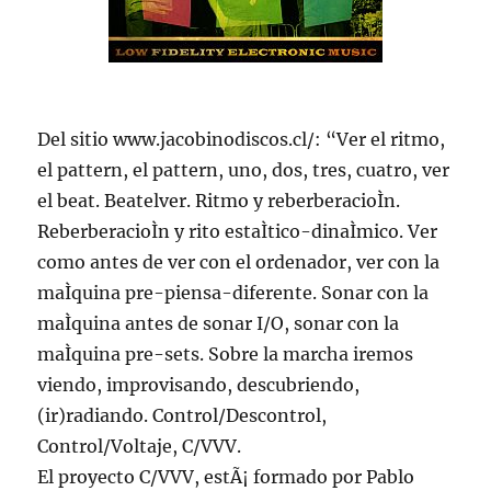
Del sitio www.jacobinodiscos.cl/: “Ver el ritmo,
el pattern, el pattern, uno, dos, tres, cuatro, ver
el beat. Beatelver. Ritmo y reberberacioÌn.
ReberberacioÌn y rito estaÌtico-dinaÌmico. Ver
como antes de ver con el ordenador, ver con la
maÌquina pre-piensa-diferente. Sonar con la
maÌquina antes de sonar I/O, sonar con la
maÌquina pre-sets. Sobre la marcha iremos
viendo, improvisando, descubriendo,
(ir)radiando. Control/Descontrol,
Control/Voltaje, C/VVV.
El proyecto C/VVV, estÃ¡ formado por Pablo