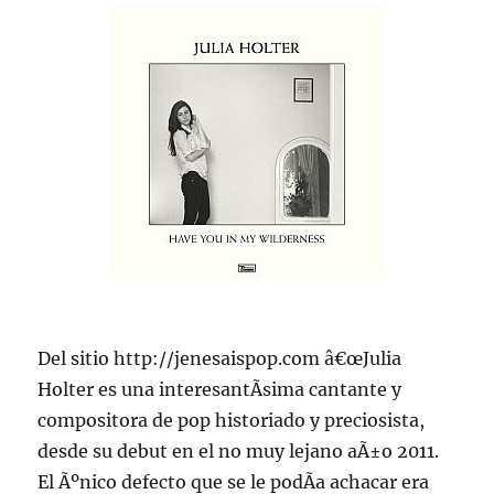
Del sitio http://jenesaispop.com â€œJulia
Holter es una interesantÃ­sima cantante y
compositora de pop historiado y preciosista,
desde su debut en el no muy lejano aÃ±o 2011.
El Ãºnico defecto que se le podÃ­a achacar era