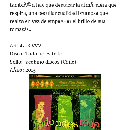
tambiÃ©n hay que destacar la atmÃ³sfera que
respira, una peculiar cualidad brumosa que
realza en vez de empaÃ±ar el brillo de sus
temasâ€.
Artista:
CVVV
Disco: Todo no es todo
Sello: Jacobino discos (Chile)
AÃ±o: 2015