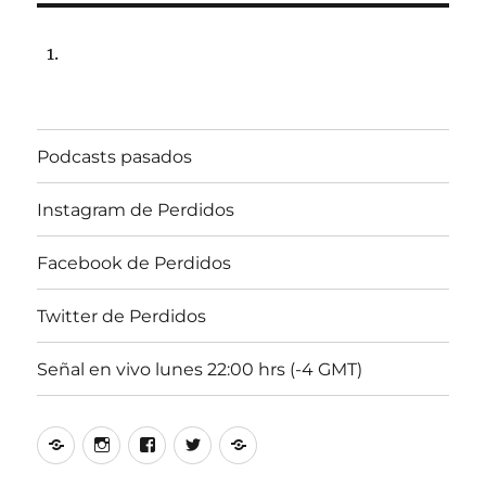
Podcasts pasados
Instagram de Perdidos
Facebook de Perdidos
Twitter de Perdidos
Señal en vivo lunes 22:00 hrs (-4 GMT)
Podcasts
Instagram
Facebook
Twitter
Señal
pasados
de
de
de
en