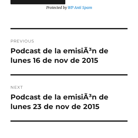
Protected by
WP Anti Spam
Post
PREVIOUS
navigation
Podcast de la emisiÃ³n de
Previous
post:
lunes 16 de nov de 2015
NEXT
Podcast de la emisiÃ³n de
Next
post:
lunes 23 de nov de 2015