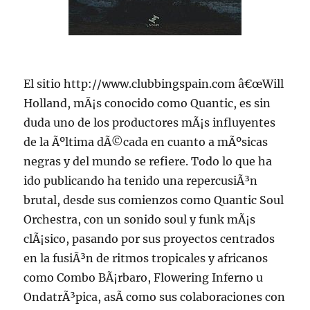
El sitio http://www.clubbingspain.com â€œWill
Holland, mÃ¡s conocido como Quantic, es sin
duda uno de los productores mÃ¡s influyentes
de la Ãºltima dÃ©cada en cuanto a mÃºsicas
negras y del mundo se refiere. Todo lo que ha
ido publicando ha tenido una repercusiÃ³n
brutal, desde sus comienzos como Quantic Soul
Orchestra, con un sonido soul y funk mÃ¡s
clÃ¡sico, pasando por sus proyectos centrados
en la fusiÃ³n de ritmos tropicales y africanos
como Combo BÃ¡rbaro, Flowering Inferno u
OndatrÃ³pica, asÃ­ como sus colaboraciones con