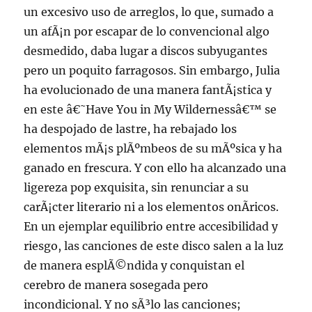
un excesivo uso de arreglos, lo que, sumado a
un afÃ¡n por escapar de lo convencional algo
desmedido, daba lugar a discos subyugantes
pero un poquito farragosos. Sin embargo, Julia
ha evolucionado de una manera fantÃ¡stica y
en este â€˜Have You in My Wildernessâ€™ se
ha despojado de lastre, ha rebajado los
elementos mÃ¡s plÃºmbeos de su mÃºsica y ha
ganado en frescura. Y con ello ha alcanzado una
ligereza pop exquisita, sin renunciar a su
carÃ¡cter literario ni a los elementos onÃ­ricos.
En un ejemplar equilibrio entre accesibilidad y
riesgo, las canciones de este disco salen a la luz
de manera esplÃ©ndida y conquistan el
cerebro de manera sosegada pero
incondicional. Y no sÃ³lo las canciones;