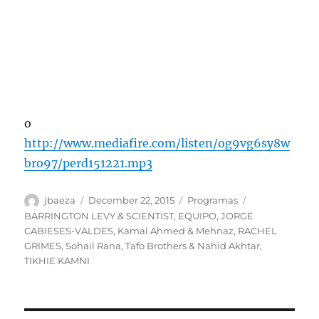
o
http://www.mediafire.com/listen/og9vg6sy8w
bro97/perd151221.mp3
Author
Posted
Categories
Tags
jbaeza
December 22, 2015
Programas
on
BARRINGTON LEVY & SCIENTIST
,
EQUIPO
,
JORGE
CABIESES-VALDES
,
Kamal Ahmed & Mehnaz
,
RACHEL
GRIMES
,
Sohail Rana
,
Tafo Brothers & Nahid Akhtar
,
TIKHIE KAMNI