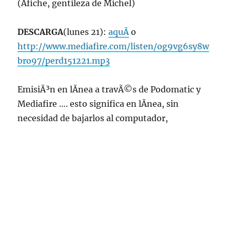
(Afiche, gentileza de Michel)
DESCARGA
(lunes 21):
aquÃ­
o
http://www.mediafire.com/listen/og9vg6sy8w
bro97/perd151221.mp3
EmisiÃ³n en lÃ­nea a travÃ©s de Podomatic y
Mediafire …. esto significa en lÃ­nea, sin
necesidad de bajarlos al computador,