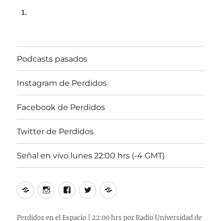
Podcasts pasados
Instagram de Perdidos
Facebook de Perdidos
Twitter de Perdidos
Señal en vivo lunes 22:00 hrs (-4 GMT)
Podcasts
Instagram
Facebook
Twitter
Señal
pasados
de
de
de
en
Perdidos
Perdidos
Perdidos
vivo
Perdidos en el Espacio | 22:00 hrs por Radio Universidad de