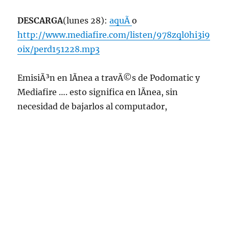
DESCARGA
(lunes 28):
aquÃ­
o
http://www.mediafire.com/listen/978zql0hi3i9
oix/perd151228.mp3
EmisiÃ³n en lÃ­nea a travÃ©s de Podomatic y
Mediafire …. esto significa en lÃ­nea, sin
necesidad de bajarlos al computador,