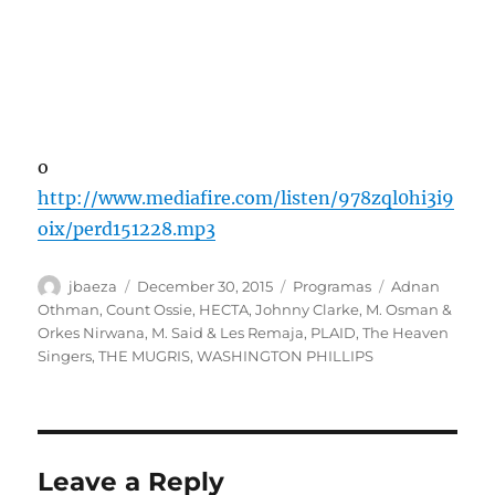
o
http://www.mediafire.com/listen/978zql0hi3i9
oix/perd151228.mp3
Author
Posted
Categories
Tags
jbaeza
December 30, 2015
Programas
Adnan
on
Othman
,
Count Ossie
,
HECTA
,
Johnny Clarke
,
M. Osman &
Orkes Nirwana
,
M. Said & Les Remaja
,
PLAID
,
The Heaven
Singers
,
THE MUGRIS
,
WASHINGTON PHILLIPS
Leave a Reply