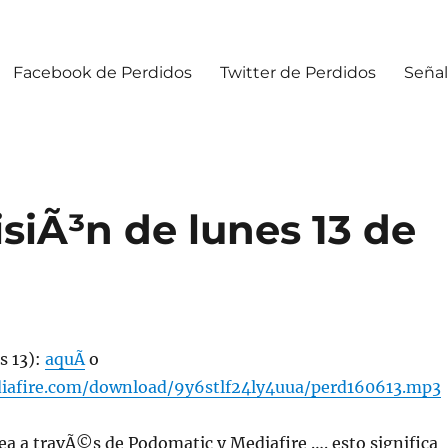
Facebook de Perdidos
Twitter de Perdidos
Señal
siÃ³n de lunes 13 de
s 13):
aquÃ­
o
iafire.com/download/9y6stlf24ly4uua/perd160613.mp3
ea a travÃ©s de Podomatic y Mediafire …. esto significa