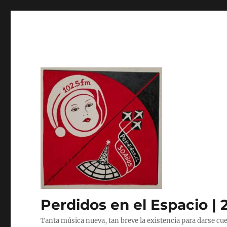
Perdidos en el Espacio | 
Tanta música nueva, tan breve la existencia para darse cue