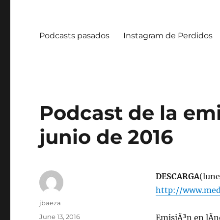
Podcasts pasados
Instagram de Perdidos
Podcast de la emi
junio de 2016
DESCARGA
(lune
http://www.med
Author
jbaeza
Posted
June 13, 2016
EmisiÃ³n en lÃ­n