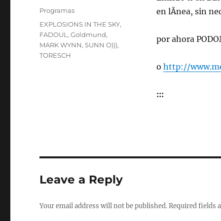
on
Categories
Programas
en lÃ­nea, sin n
Tags
EXPLOSIONS IN THE SKY
,
FADOUL
,
Goldmund
,
por ahora PODOM
MARK WYNN
,
SUNN O)))
,
TORESCH
o
http://www.me
:::
Leave a Reply
Your email address will not be published.
Required fields