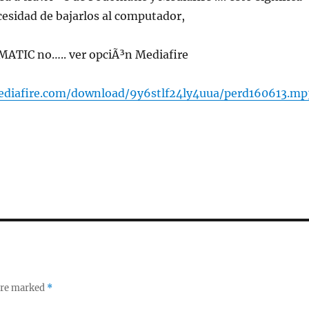
ecesidad de bajarlos al computador,
ATIC no….. ver opciÃ³n Mediafire
diafire.com/download/9y6stlf24ly4uua/perd160613.mp
 are marked
*