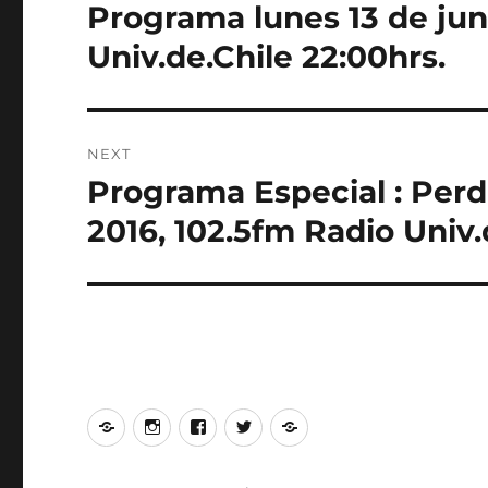
navigation
Programa lunes 13 de jun
Previous
post:
Univ.de.Chile 22:00hrs.
NEXT
Programa Especial : Perdi
Next
post:
2016, 102.5fm Radio Univ.
Podcasts
Instagram
Facebook
Twitter
Señal
pasados
de
de
de
en
Perdidos
Perdidos
Perdidos
vivo