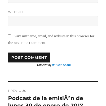
WEBSITE
Save my name, email, and website in this browser for
the next time I comment.
Protected by
WP Anti Spam
Post
PREVIOUS
navigation
Podcast de la emisiÃ³n de
Previous
post:
lunes 30 de enero de 2017