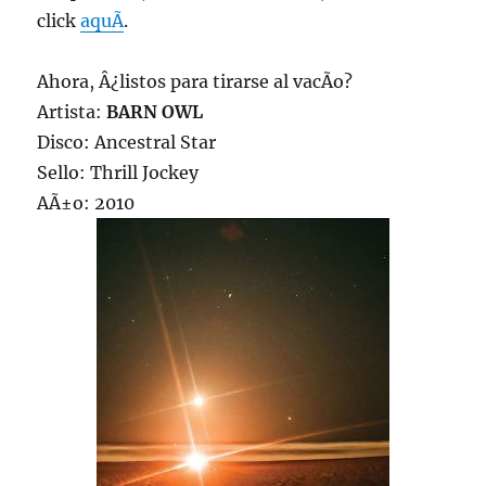
click
aquÃ­
.
Ahora, Â¿listos para tirarse al vacÃ­o?
Artista:
BARN OWL
Disco: Ancestral Star
Sello: Thrill Jockey
AÃ±o: 2010