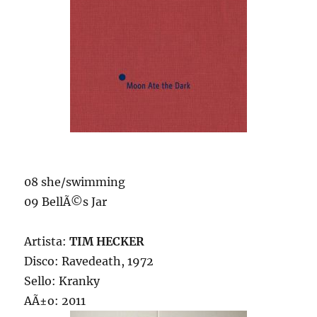
08 she/swimming
09 BellÃ©s Jar
Artista:
TIM HECKER
Disco: Ravedeath, 1972
Sello: Kranky
AÃ±o: 2011