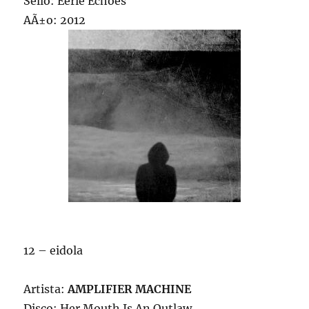
Sello: Eerie Echoes
AÃ±o: 2012
12 – eidola
Artista:
AMPLIFIER MACHINE
Disco: Her Mouth Is An Outlaw