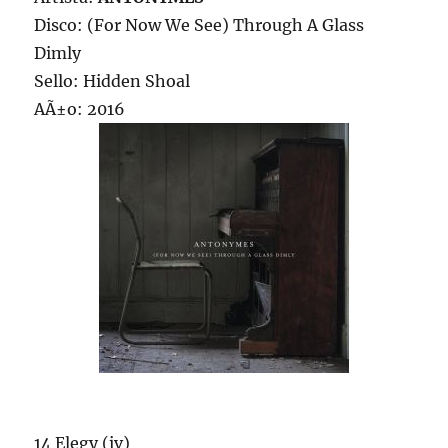
Disco: (For Now We See) Through A Glass
Dimly
Sello: Hidden Shoal
AÃ±o: 2016
14 Elegy (iv)