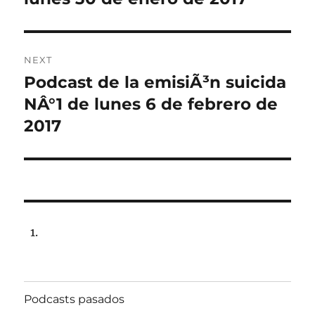
NEXT
Podcast de la emisiÃ³n suicida
Next
post:
NÂ°1 de lunes 6 de febrero de
2017
Podcasts pasados