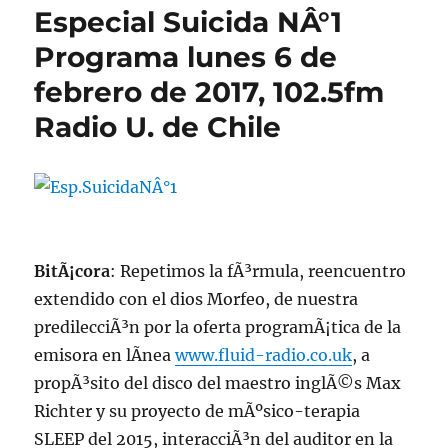
Especial Suicida NÂ°1
Programa lunes 6 de
febrero de 2017, 102.5fm
Radio U. de Chile
BitÃ¡cora
: Repetimos la fÃ³rmula, reencuentro
extendido con el dios Morfeo, de nuestra
predilecciÃ³n por la oferta programÃ¡tica de la
emisora en lÃ­nea
www.fluid-radio.co.uk
, a
propÃ³sito del disco del maestro inglÃ©s Max
Richter y su proyecto de mÃºsico-terapia
SLEEP del 2015, interacciÃ³n del auditor en la