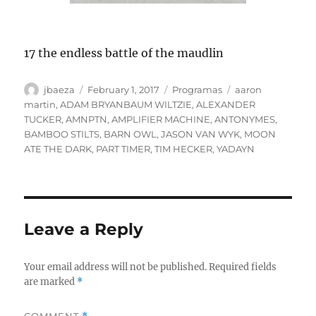
17 the endless battle of the maudlin
Author
Posted
Categories
Tags
jbaeza
February 1, 2017
Programas
aaron
on
martin
,
ADAM BRYANBAUM WILTZIE
,
ALEXANDER
TUCKER
,
AMNPTN
,
AMPLIFIER MACHINE
,
ANTONYMES
,
BAMBOO STILTS
,
BARN OWL
,
JASON VAN WYK
,
MOON
ATE THE DARK
,
PART TIMER
,
TIM HECKER
,
YADAYN
Leave a Reply
Your email address will not be published.
Required fields
are marked
*