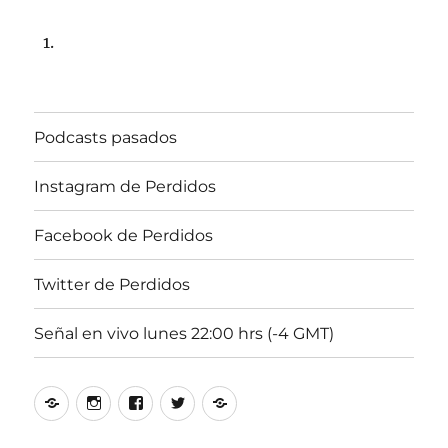
Podcasts pasados
Instagram de Perdidos
Facebook de Perdidos
Twitter de Perdidos
Señal en vivo lunes 22:00 hrs (-4 GMT)
Podcasts
Instagram
Facebook
Twitter
Señal
pasados
de
de
de
en