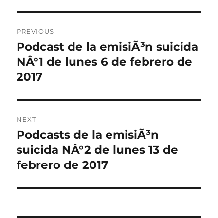
Post
PREVIOUS
navigation
Podcast de la emisiÃ³n suicida
Previous
post:
NÂ°1 de lunes 6 de febrero de
2017
NEXT
Podcasts de la emisiÃ³n
Next
post:
suicida NÂ°2 de lunes 13 de
febrero de 2017