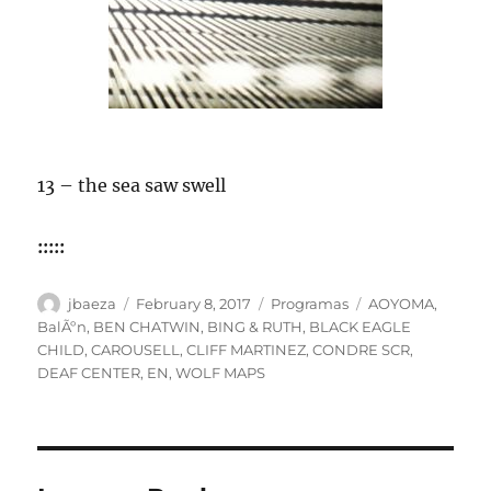
13 – the sea saw swell
:::::
Author
Posted
Categories
Tags
jbaeza
February 8, 2017
Programas
AOYOMA
,
on
BalÃºn
,
BEN CHATWIN
,
BING & RUTH
,
BLACK EAGLE
CHILD
,
CAROUSELL
,
CLIFF MARTINEZ
,
CONDRE SCR
,
DEAF CENTER
,
EN
,
WOLF MAPS