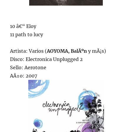
10 â€“ Eloy
11 path to lucy
Artista: Varios (
AOYOMA, BalÃºn
y mÃ¡s)
Disco: Electronica Unplugged 2
Sello: Aerotone
AÃ±o: 2007