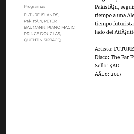
on
Categories
Programas
PakistÃ¡n, segui
Tags
FUTURE ISLANDS
,
tiempo a una Ale
PakistÃ¡n
,
PETER
tiempo futurist
BAUMANN
,
PIANO MAGIC
,
lado del AtlÃ¡nt
PRINCE DOUGLAS
,
QUENTIN SIRJACQ
Artista:
FUTURE
Disco: The Far F
Sello: 4AD
AÃ±o: 2017