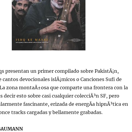
qs presentan un primer compilado sobre PakistÃ¡n,
 cantos devocionales islÃ¡micos o Canciones Sufi de
 La zona montaÃ±osa que comparte una frontera con la
s decir esto sobre casi cualquier colecciÃ³n SF, pero
larmente fascinante, erizada de energÃ­a hipnÃ³tica en
once tracks cargadas y bellamente grabadas.
BAUMANN