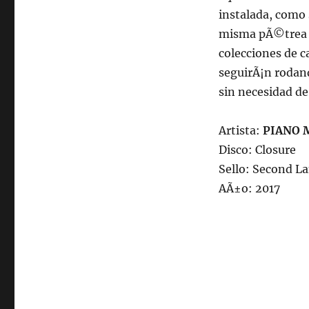
instalada, como 
misma pÃ©trea fi
colecciones de c
seguirÃ¡n rodand
sin necesidad de
Artista:
PIANO 
Disco: Closure
Sello: Second L
AÃ±o: 2017