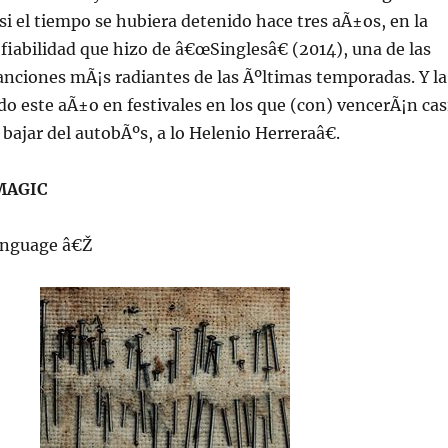
si el tiempo se hubiera detenido hace tres aÃ±os, en la
abilidad que hizo de â€œSinglesâ€ (2014), una de las
anciones mÃ¡s radiantes de las Ãºltimas temporadas. Y la
o este aÃ±o en festivales en los que (con) vencerÃ¡n cas
 bajar del autobÃºs, a lo Helenio Herreraâ€.
MAGIC
anguage â€Ž