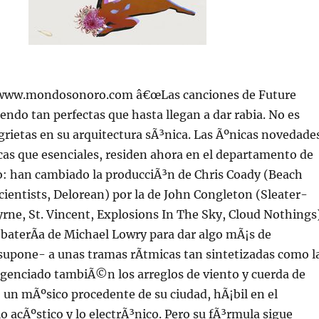
//www.mondosonoro.com â€œLas canciones de Future
iendo tan perfectas que hasta llegan a dar rabia. No es
 grietas en su arquitectura sÃ³nica. Las Ãºnicas novedade
s que esenciales, residen ahora en el departamento de
o: han cambiado la producciÃ³n de Chris Coady (Beach
ientists, Delorean) por la de John Congleton (Sleater-
rne, St. Vincent, Explosions In The Sky, Cloud Nothings
 baterÃ­a de Michael Lowry para dar algo mÃ¡s de
supone- a unas tramas rÃ­tmicas tan sintetizadas como l
agenciado tambiÃ©n los arreglos de viento y cuerda de
un mÃºsico procedente de su ciudad, hÃ¡bil en el
lo acÃºstico y lo electrÃ³nico. Pero su fÃ³rmula sigue