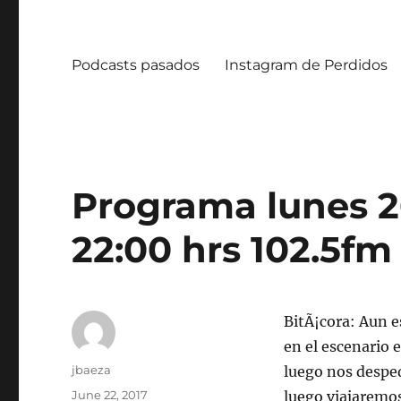
Podcasts pasados
Instagram de Perdidos
Programa lunes 26
22:00 hrs 102.5fm
BitÃ¡cora: Aun e
en el escenario e
Author
jbaeza
luego nos despe
Posted
June 22, 2017
luego viajaremos