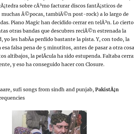
Ã¡tedra sobre cÃ³mo facturar discos fantÃ¡sticos de
 muchas Ã©pocas, tambiÃ©n post-rock) a lo largo de
as. Piano Magic han decidido cerrar en telÃ³n. Lo cierto
ntas otras bandas que descubres reciÃ©n estrenada la
 yo les habÃ­a perdido bastante la pista. Y, con todo, la
 esa falsa pena de 5 minutitos, antes de pasar a otra cosa
s altibajos, la pelÃ­cula ha sido estupenda. Faltaba cerra
ente, y eso ha conseguido hacer con Closure.
aare, sufi songs from sindh and punjab,
PakistÃ¡n
Frequencies