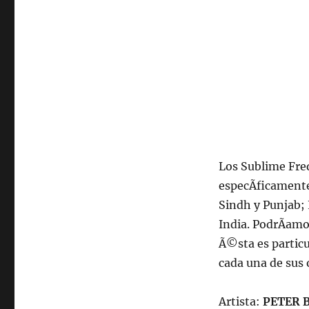
Los Sublime Fre
especÃ­ficamente
Sindh y Punjab;
India. PodrÃ­amo
Ã©sta es particu
cada una de sus 
Artista:
PETER 