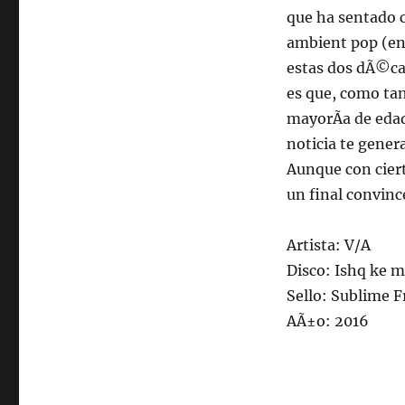
que ha sentado c
ambient pop (en
estas dos dÃ©cad
es que, como ta
mayorÃ­a de edad,
noticia te genera
Aunque con cierto
un final convinc
Artista: V/A
Disco: Ishq ke m
Sello: Sublime 
AÃ±o: 2016