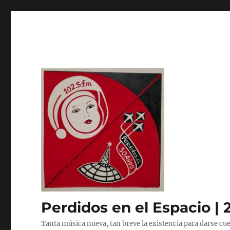
Perdidos en el Espacio | 
Tanta música nueva, tan breve la existencia para darse cue