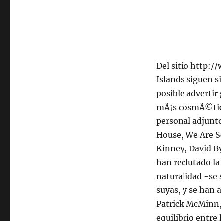
Del sitio http:
Islands siguen s
posible advertir
mÃ¡s cosmÃ©tica
personal adjunt
House, We Are Sc
Kinney, David By
han reclutado la
naturalidad -se 
suyas, y se han 
Patrick McMinn, 
equilibrio entre 