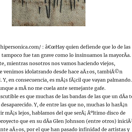
//hipersonica.com/ : â€œHay quien defiende que lo de las
 tampoco fue tan grave como lo insinuamos la mayorÃ­a.
e, mientras nosotros nos vamos haciendo viejos,
que venimos idolatrando desde hace aÃ±os, tambiÃ©n
 Y, en consecuencia, es mÃ¡s fÃ¡cil que vayan palmando.
unque a mÃ­ no me cuela ante semejante gafe.
iscutible es que muchas de las bandas de las que un dÃ­a t
esaparecido. Y, de entre las que no, muchas lo harÃ¡n
 ir mÃ¡s lejos, hablamos del que serÃ¡ Ãºltimo disco de
proyecto que en su dÃ­a Glen Johnson (entre otros) iniciÃ
nte aÃ±os, por el que han pasado infinidad de artistas y