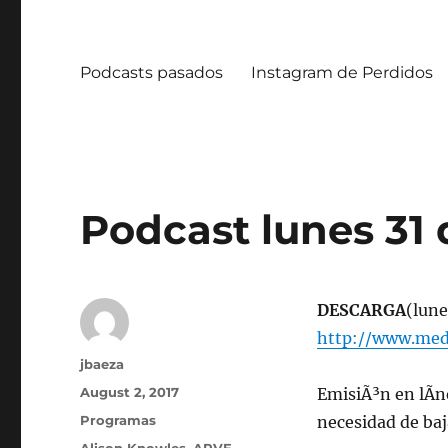
Podcasts pasados
Instagram de Perdidos
Podcast lunes 31 
DESCARGA
(lune
http://www.med
Author
jbaeza
Posted
August 2, 2017
EmisiÃ³n en lÃ­n
on
Categories
Programas
necesidad de ba
Tags