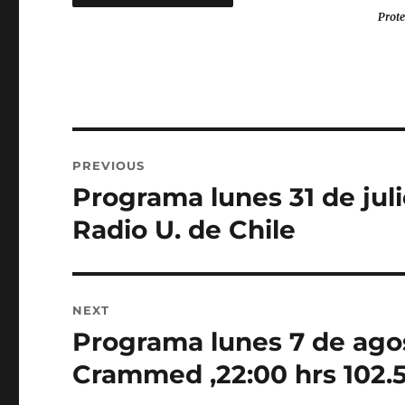
Prote
Post
PREVIOUS
navigation
Programa lunes 31 de juli
Previous
post:
Radio U. de Chile
NEXT
Programa lunes 7 de ago
Next
post:
Crammed ,22:00 hrs 102.5