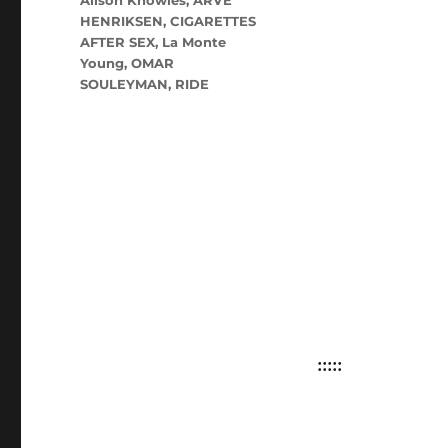
Alison Knowles
,
ARVE
HENRIKSEN
,
CIGARETTES
AFTER SEX
,
La Monte
Young
,
OMAR
SOULEYMAN
,
RIDE
:::::