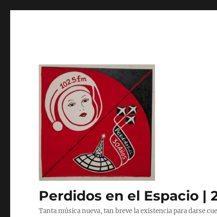
Perdidos en el Espacio | 
Tanta música nueva, tan breve la existencia para darse cue