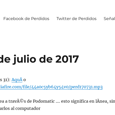
Facebook de Perdidos
Twitter de Perdidos
Señal
de julio de 2017
s 31):
AquÃ­
o
iafire.com/file/44a0c5yb64y54v0/perd170731.mp3
ea a travÃ©s de Podomatic …. esto significa en lÃ­nea, si
jarlos al computador