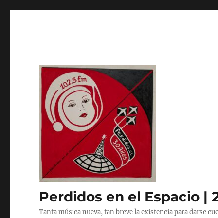
Perdidos en el Espacio | 
Tanta música nueva, tan breve la existencia para darse cue