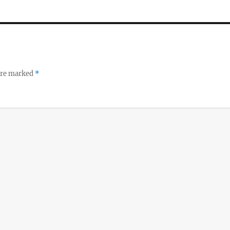
 are marked
*