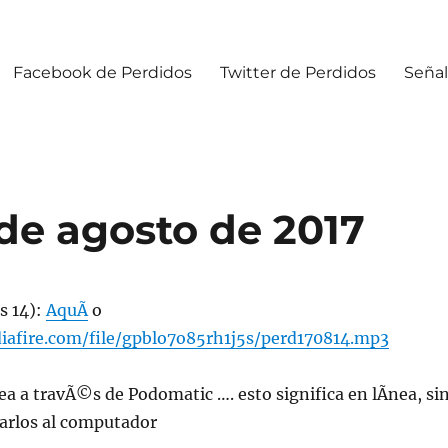
Facebook de Perdidos
Twitter de Perdidos
Señal
de agosto de 2017
s 14):
AquÃ­
o
afire.com/file/gpblo7o85rh1j5s/perd170814.mp3
ea a travÃ©s de Podomatic …. esto significa en lÃ­nea, si
jarlos al computador