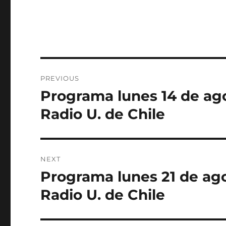
Post
PREVIOUS
navigation
Programa lunes 14 de ago
Previous
post:
Radio U. de Chile
NEXT
Programa lunes 21 de ago
Next
post:
Radio U. de Chile