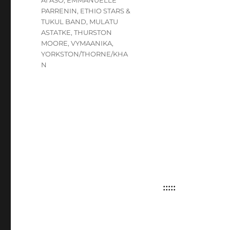
AI ASO
,
EMMANUELLE
PARRENIN
,
ETHIO STARS &
TUKUL BAND
,
MULATU
ASTATKE
,
THURSTON
MOORE
,
VYMAANIKA
,
YORKSTON/THORNE/KHA
N
:::::