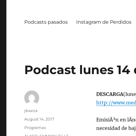
Podcasts pasados
Instagram de Perdidos
Podcast lunes 14 
DESCARGA
(lune
http://www.medi
Author
jbaeza
Posted
August 14, 2017
EmisiÃ³n en lÃ­n
on
Categories
Programas
necesidad de ba
Tags