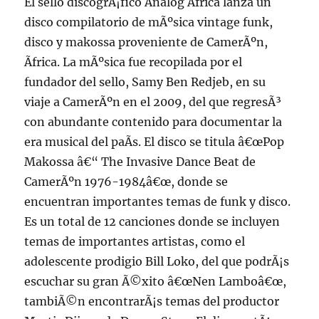
El sello discogrÃ¡fico Analog Africa lanza un
disco compilatorio de mÃºsica vintage funk,
disco y makossa proveniente de CamerÃºn,
Ãfrica. La mÃºsica fue recopilada por el
fundador del sello, Samy Ben Redjeb, en su
viaje a CamerÃºn en el 2009, del que regresÃ³
con abundante contenido para documentar la
era musical del paÃ­s. El disco se titula â€œPop
Makossa â€“ The Invasive Dance Beat de
CamerÃºn 1976-1984â€œ, donde se
encuentran importantes temas de funk y disco.
Es un total de 12 canciones donde se incluyen
temas de importantes artistas, como el
adolescente prodigio Bill Loko, del que podrÃ¡s
escuchar su gran Ã©xito â€œNen Lamboâ€œ,
tambiÃ©n encontrarÃ¡s temas del productor