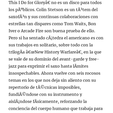
This I Do for Gloryâ€ no es un disco para todos
los pÃºblicos. Colin Stetson es un tÃ³tem del
saxofÃ³n y sus continuas colaboraciones con
estrellas tan dispares como Tom Waits, Bon
Iver o Arcade Fire son buena prueba de ello.
Pero si ha sentado cÃ¡tedra el americano es con
sus trabajos en solitario, sobre todo con la
trilogÃ­a â€œNew History Warfareâ€, en la que
se vale de su dominio del avant-garde y free-
jazz para exprimir el saxo hasta lÃ­mites
insospechables. Ahora vuelve con seis rocosos
temas en los que nos deja sin aliento con su
repertorio de tÃ©cnicas imposibles,
fundiÃ©ndose con su instrumento y
aislÃ¡ndose fÃ­sicamente, reforzando la
conciencia del cuerpo humano que trabaja para