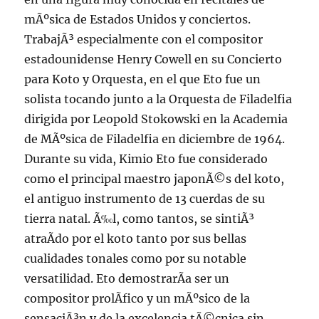
mÃºsica de Estados Unidos y conciertos.
TrabajÃ³ especialmente con el compositor
estadounidense Henry Cowell en su Concierto
para Koto y Orquesta, en el que Eto fue un
solista tocando junto a la Orquesta de Filadelfia
dirigida por Leopold Stokowski en la Academia
de MÃºsica de Filadelfia en diciembre de 1964.
Durante su vida, Kimio Eto fue considerado
como el principal maestro japonÃ©s del koto,
el antiguo instrumento de 13 cuerdas de su
tierra natal. Ã‰l, como tantos, se sintiÃ³
atraÃ­do por el koto tanto por sus bellas
cualidades tonales como por su notable
versatilidad. Eto demostrarÃ­a ser un
compositor prolÃ­fico y un mÃºsico de la
sensaciÃ³n y de la excelencia tÃ©cnica sin