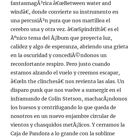
fantasmagÃ³rica â€œBetween water and
windâ€, donde convierte su instrumento en
una percusiÃ³n pura que nos martillea el
cerebro una y otra vez. â€œSpindriftâ€ es el
Ãºnico tema del Ã¡lbum que proyecta luz,
calidez y algo de esperanza, abriendo una grieta
en la oscuridad y concediÃ©ndonos un
reconfortante respiro. Pero justo cuando
estamos alzando el vuelo y creemos escapar,
â€œIn the clinchesâ€ nos revienta las alas. Un
disparo punk que nos vuelve a sumergir en el
inframundo de Colin Stetson, machacÃ¡ndonos
los huesos y centrifugando lo que queda de
nosotros en un nuevo enjambre circular de
vientos y chasquidos metÃ¡licos. Y cerramos la
Caja de Pandora a lo grande con la sublime