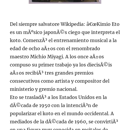
Del siempre salvatore Wikipedia: â€œKimio Eto
es un mÃºsico japonÃ©s ciego que interpreta el
koto. ComenzÃ³ el entrenamiento musical a la
edad de ocho aÃ±os con el renombrado
maestro Michio Miyagi. A los once aÃ±os
compuso su primer trabajo ya los diecisÃ©is
aÃ±os recibiÃ³ tres grandes premios
consecutivos como artista y compositor del
ministerio y gremio nacional.
Eto se trasladÃ³ a los Estados Unidos en la
dÃ©cada de 1950 con la intenciÃ³n de
popularizar el koto en el mundo occidental. A
mediados de la dÃ©cada de 1960, se convirtiÃ³
en una figura muy conocida en recitales de