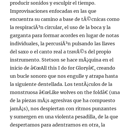
producir sonidos y esculpir el tiempo.
Improvisaciones enfocadas en las que
encuentra su camino a base de tÃ©cnicas como
la respiraciÃ³n circular, el uso de la boca y la
garganta para formar acordes en lugar de notas
individuales, la percusiÃ³n pulsando las llaves
del saxo o el canto real a travÃ©s del propio
instrumento. Stetson se hace mÃ¡quina en el
inicio de â€œAll this I do for Gloryâ€, creando
un bucle sonoro que nos engulle y atrapa hasta
la siguiente dentellada. Los tentÃ¡culos de la
monstruosa â€œLike wolves on the foldâ€ (una
de la piezas mÃ¡s agresivas que ha compuesto
jamÃ¡s), nos despiertan con ritmos punzantes
y sumergen en una violenta pesadilla, de la que
despertamos para adentrarnos en otra, la