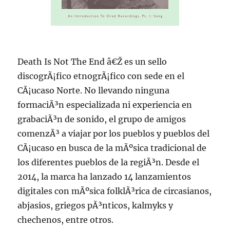
Death Is Not The End â€Ž es un sello
discogrÃ¡fico etnogrÃ¡fico con sede en el
CÃ¡ucaso Norte. No llevando ninguna
formaciÃ³n especializada ni experiencia en
grabaciÃ³n de sonido, el grupo de amigos
comenzÃ³ a viajar por los pueblos y pueblos del
CÃ¡ucaso en busca de la mÃºsica tradicional de
los diferentes pueblos de la regiÃ³n. Desde el
2014, la marca ha lanzado 14 lanzamientos
digitales con mÃºsica folklÃ³rica de circasianos,
abjasios, griegos pÃ³nticos, kalmyks y
chechenos, entre otros.