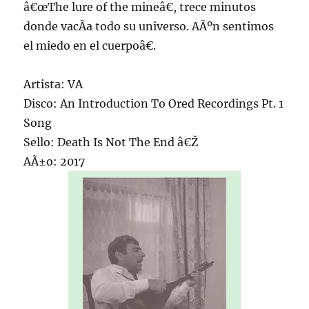
â€œThe lure of the mineâ€, trece minutos
donde vacÃ­a todo su universo. AÃºn sentimos
el miedo en el cuerpoâ€.
Artista: VA
Disco: An Introduction To Ored Recordings Pt. 1
Song
Sello: Death Is Not The End â€Ž
AÃ±o: 2017