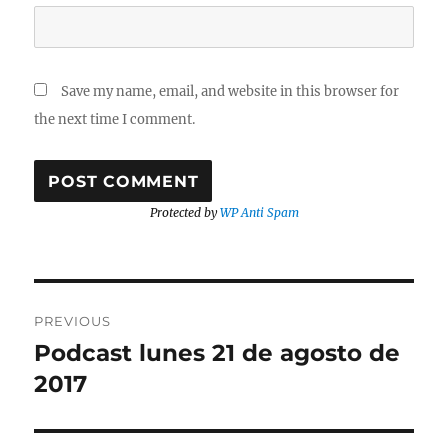
Save my name, email, and website in this browser for
the next time I comment.
Protected by
WP Anti Spam
Post
PREVIOUS
navigation
Podcast lunes 21 de agosto de
Previous
post:
2017