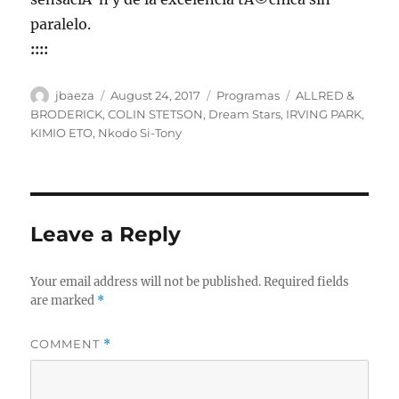
paralelo.
::::
Author
Posted
Categories
Tags
jbaeza
August 24, 2017
Programas
ALLRED &
on
BRODERICK
,
COLIN STETSON
,
Dream Stars
,
IRVING PARK
,
KIMIO ETO
,
Nkodo Si-Tony
Leave a Reply
Your email address will not be published.
Required fields
are marked
*
COMMENT
*