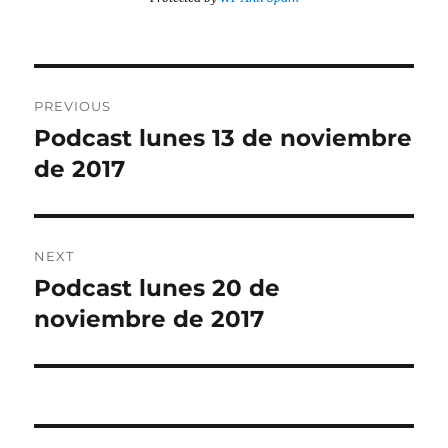
Post
PREVIOUS
navigation
Podcast lunes 13 de noviembre
Previous
post:
de 2017
NEXT
Podcast lunes 20 de
Next
post:
noviembre de 2017