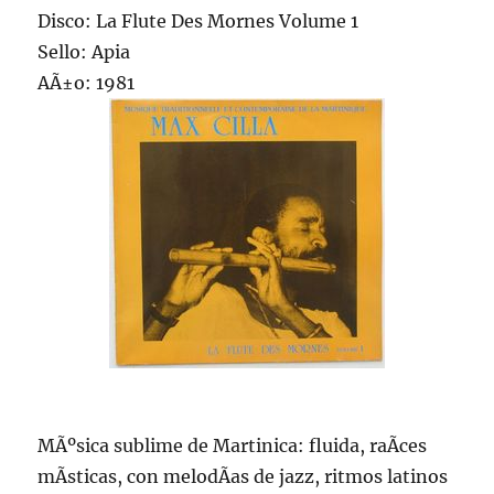
Disco: La Flute Des Mornes Volume 1
Sello: Apia
AÃ±o: 1981
MÃºsica sublime de Martinica: fluida, raÃ­ces
mÃ­sticas, con melodÃ­as de jazz, ritmos latinos