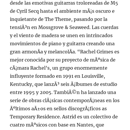
desde las emotivas guitarras troloreadas de M5
de Cyril Secq hasta el ambiente mÃ¡s oscuro e
inquietante de The Theme, pasando por la
tensiÃ³n en Mossgrove & Seaweed. Las cuerdas
y el viento de madera se unen en intrincados
movimientos de piano y guitarra creando una
gran armonÃ­a y melancolÃ­a. “Rachel Grimes es
mejor conocida por su proyecto de mÃºsica de
cÃ¡mara Rachel’s, un grupo enormemente
influyente formado en 1991 en Louisville,
Kentucky, que lanzÃ³ seis Ã¡lbumes de estudio
entre 1995 y 2005. TambiÃ©n ha lanzado una
serie de obras clÃ¡sicas contemporÃ¡neas en los
Ãºltimos aÃ±os en sellos discogrÃ¡ficos as
Temporary Residence. Astrid es un colectivo de
cuatro mÃºsicos con base en Nantes, que