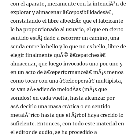
con el aparato, meramente con la intenciÃ³n de
explorar y almacenar â€œposibilidadesâ€,
constatando el libre albedrÃ­o que el fabricante
le ha proporcionado al usuario, el que en cierto
sentido estÃ¡ dado a recorrer un camino, una
senda entre lo bello y lo que no es bello, libre de
elegir finalmente quÃ© â€œpatchesâ€
almacenar, que luego invocados uno por uno y
en un acto de â€œperformanceâ€ mÃ¡s menos
como tocar con una â€œlooperaâ€ multipista,
se van aÃ±adiendo melodÃ­as (mÃ¡s que
sonidos) en cada vuelta, hasta alcanzar por
asÃ­ decirlo una masa crÃ­tica o en sentido
metafÃ³rico hasta que el Ã¡rbol haya crecido lo
suficiente. Entonces, con todo este material en
el editor de audio, se ha procedido a