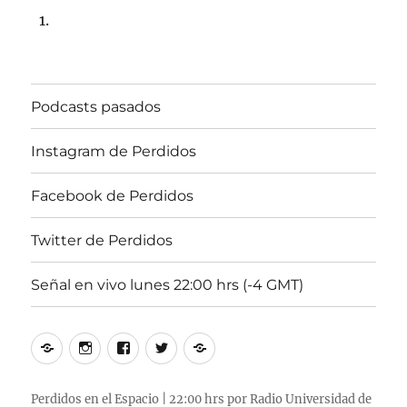
Podcasts pasados
Instagram de Perdidos
Facebook de Perdidos
Twitter de Perdidos
Señal en vivo lunes 22:00 hrs (-4 GMT)
Podcasts
Instagram
Facebook
Twitter
Señal
pasados
de
de
de
en
Perdidos
Perdidos
Perdidos
vivo
Perdidos en el Espacio | 22:00 hrs por Radio Universidad de