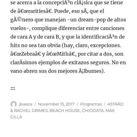
se acerca a la concepciÃ³n clÃ¡sica que se tiene
de â€œraritiesâ€. Puede, eso sÃ­, que el
gÃ©nero que manejan -un dream-pop de altos
vuelos-, complique diferenciar entre canciones
de cara A y de cara B, y que la identificaciÃ³n de
hits no sea tan obvia (hay, claro, excepciones.
â€œZebraâ€ y â€œMithâ€, por citar a dos, son
clarÃ­simos ejemplos de exitazos seguros. No en
vano abren sus dos mejores Ã¡lbumes).
:::
Author
Posted
Categories
Tags
jbaeza
November 15, 2017
Programas
ASTRÃD
on
& RACHEL GRIMES
,
BEACH HOUSE
,
CHIODATA
,
MAX
CILLA