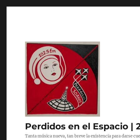
Perdidos en el Espacio | 
Tanta música nueva, tan breve la existencia para darse cue