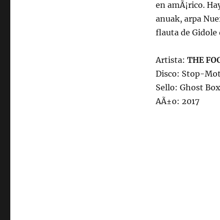
en amÃ¡rico. Hay
anuak, arpa Nuer
flauta de Gidole 
Artista:
THE FO
Disco: Stop-Mo
Sello: Ghost Bo
AÃ±o: 2017