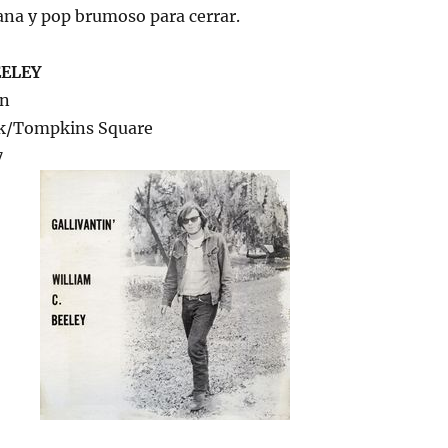
na y pop brumoso para cerrar.
EELEY
in
rk/Tompkins Square
7