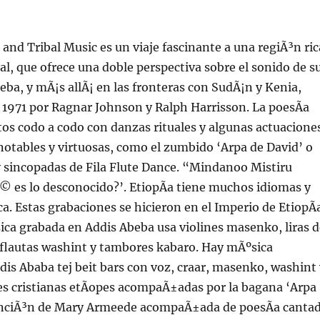
and Tribal Music es un viaje fascinante a una regiÃ³n ric
al, que ofrece una doble perspectiva sobre el sonido de s
beba, y mÃ¡s allÃ¡ en las fronteras con SudÃ¡n y Kenia,
1971 por Ragnar Johnson y Ralph Harrisson. La poesÃ­a
os codo a codo con danzas rituales y algunas actuacione
otables y virtuosas, como el zumbido ‘Arpa de David’ o
y sincopadas de Fila Flute Dance. “Mindanoo Mistiru
© es lo desconocido?’. EtiopÃ­a tiene muchos idiomas y
ca. Estas grabaciones se hicieron en el Imperio de EtiopÃ­
ica grabada en Addis Abeba usa violines masenko, liras d
 flautas washint y tambores kabaro. Hay mÃºsica
ddis Ababa tej beit bars con voz, craar, masenko, washint
es cristianas etÃ­opes acompaÃ±adas por la bagana ‘Arpa
canciÃ³n de Mary Armeede acompaÃ±ada de poesÃ­a canta