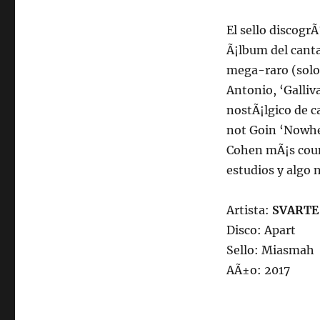
El sello discogr
Ã¡lbum del canta
mega-raro (solo 
Antonio, ‘Galliv
nostÃ¡lgico de c
not Goin ‘Nowhe
Cohen mÃ¡s count
estudios y algo 
Artista:
SVARTE
Disco: Apart
Sello: Miasmah
AÃ±o: 2017