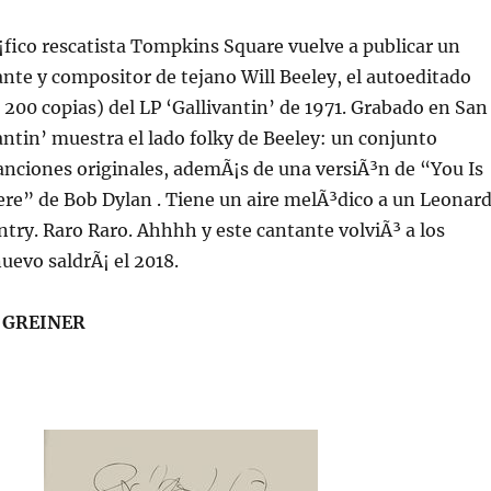
Ã¡fico rescatista Tompkins Square vuelve a publicar un
nte y compositor de tejano Will Beeley, el autoeditado
200 copias) del LP ‘Gallivantin’ de 1971. Grabado en San
antin’ muestra el lado folky de Beeley: un conjunto
anciones originales, ademÃ¡s de una versiÃ³n de “You Is
re” de Bob Dylan . Tiene un aire melÃ³dico a un Leonar
ry. Raro Raro. Ahhhh y este cantante volviÃ³ a los
nuevo saldrÃ¡ el 2018.
 GREINER