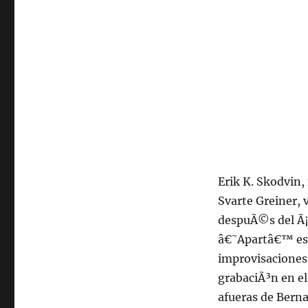
Erik K. Skodvin
Svarte Greiner, 
despuÃ©s del Ã¡
â€˜Apartâ€™ es 
improvisaciones 
grabaciÃ³n en el
afueras de Berna