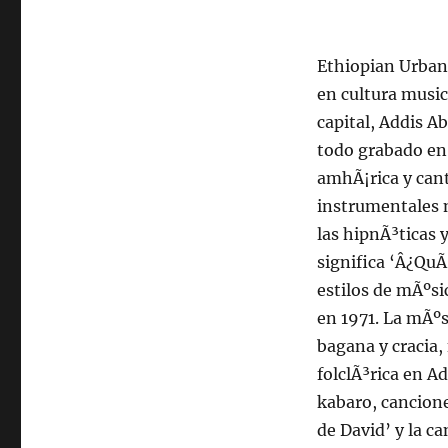
Ethiopian Urban 
en cultura music
capital, Addis A
todo grabado en 
amhÃ¡rica y cant
instrumentales n
las hipnÃ³ticas 
significa ‘Â¿QuÃ
estilos de mÃºsi
en 1971. La mÃºs
bagana y cracia,
folclÃ³rica en A
kabaro, cancion
de David’ y la 