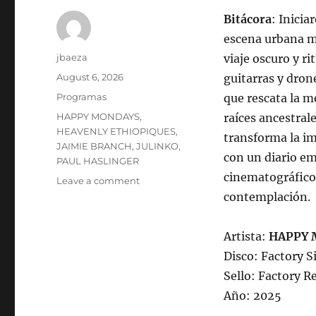
Bitácora
: Inici
escena urbana m
Author
jbaeza
viaje oscuro y r
Posted
August 6, 2026
guitarras y dro
on
Categories
Programas
que rescata la m
Tags
HAPPY MONDAYS
,
raíces ancestral
HEAVENLY ETHIOPIQUES
,
transforma la im
JAIMIE BRANCH
,
JULINKO
,
con un diario em
PAUL HASLINGER
cinematográfico
on
Leave a comment
Programa
contemplación.
lunes
10
Artista:
HAPPY 
de
agosto
Disco: Factory S
2026,
Sello: Factory R
22:00
Año: 2025
hrs
102.5fm