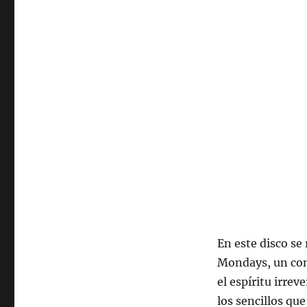
Radio
U.
de
Chile
En este disco se 
Mondays, un com
el espíritu irre
los sencillos qu