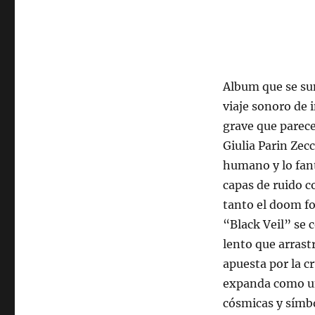
Album que se su
viaje sonoro de i
grave que parece
Giulia Parin Zec
humano y lo fant
capas de ruido 
tanto el doom f
“Black Veil” se 
lento que arrast
apuesta por la c
expanda como un 
cósmicas y símbo