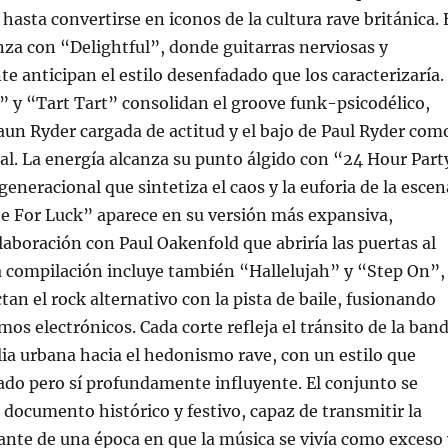
hasta convertirse en iconos de la cultura rave británica. 
za con “Delightful”, donde guitarras nerviosas y
te anticipan el estilo desenfadado que los caracterizaría.
 y “Tart Tart” consolidan el groove funk-psicodélico,
aun Ryder cargada de actitud y el bajo de Paul Ryder com
l. La energía alcanza su punto álgido con “24 Hour Part
eneracional que sintetiza el caos y la euforia de la escen
e For Luck” aparece en su versión más expansiva,
olaboración con Paul Oakenfold que abriría las puertas al
a compilación incluye también “Hallelujah” y “Step On”,
tan el rock alternativo con la pista de baile, fusionando
mos electrónicos. Cada corte refleja el tránsito de la ban
lia urbana hacia el hedonismo rave, con un estilo que
ado pero sí profundamente influyente. El conjunto se
documento histórico y festivo, capaz de transmitir la
nte de una época en que la música se vivía como exceso 