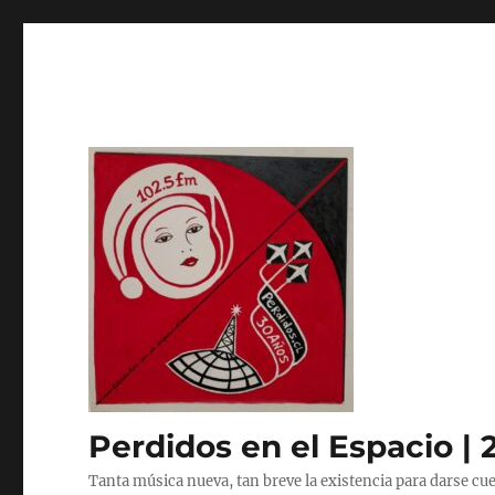
Perdidos en el Espacio | 
Tanta música nueva, tan breve la existencia para darse cue