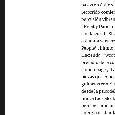
pasos en Salford 
recorrido comien
percusión vibran
“Freaky Dancin’”
con la voz de Sh
columna vertebra
People”, himno g
Hacienda. “Wrot
preludio de la c
sonido baggy. L
piezas que conec
guitarras con rit
desde la psicode
nunca fue calcul
percibe como un 
energía desborda