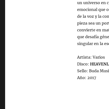
un universo en c
emocional que osc
de la voz y la c
pieza sea un por
convierte en ma
que desafía géne
singular en la e
Artista: Varios
Disco:
HEAVENL
Sello: Buda Mus
Año: 2017