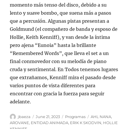
momento más tenso del disco, debido a su
lento y suave bombo, que suena más a pasos
que a percusión. Algunas pistas presentan a
Goldmund (el compañero de banda y esposo de
Hollie, Keith Kenniff), y van desde la íntima
pero ajena “Eunoia” hasta la brillante
“Remembered Words”, que lleva el set a un
final conmovedor con su melodía de piano
cruda y sentimental. En Todos tenemos lugares
que extrañamos, Kenniff mira el pasado desde
varios puntos de vista diferentes para
encontrar con gracia la fuerza para seguir
adelante.
Author
Posted
Categories
Tags
jbaeza
June 21, 2023
Programas
AHL NANA
,
on
AROVANE
,
ENTIDAD ANIMADA
,
ERIK K SKODVIN
,
HOLLIE
KENNIFF