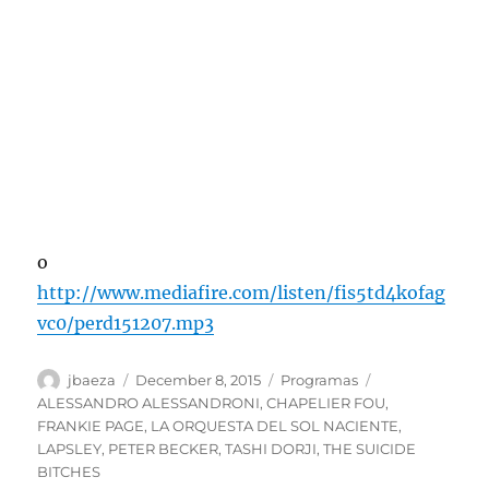
o
http://www.mediafire.com/listen/fis5td4kofag
vc0/perd151207.mp3
Author
Posted
Categories
Tags
jbaeza
December 8, 2015
Programas
on
ALESSANDRO ALESSANDRONI
,
CHAPELIER FOU
,
FRANKIE PAGE
,
LA ORQUESTA DEL SOL NACIENTE
,
LAPSLEY
,
PETER BECKER
,
TASHI DORJI
,
THE SUICIDE
BITCHES