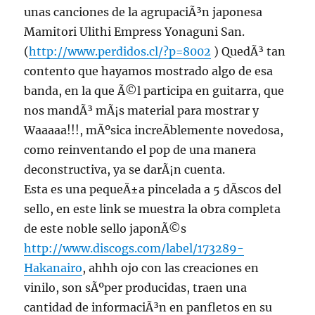
unas canciones de la agrupaciÃ³n japonesa
Mamitori Ulithi Empress Yonaguni San.
(
http://www.perdidos.cl/?p=8002
) QuedÃ³ tan
contento que hayamos mostrado algo de esa
banda, en la que Ã©l participa en guitarra, que
nos mandÃ³ mÃ¡s material para mostrar y
Waaaaa!!!, mÃºsica increÃ­blemente novedosa,
como reinventando el pop de una manera
deconstructiva, ya se darÃ¡n cuenta.
Esta es una pequeÃ±a pincelada a 5 dÃ­scos del
sello, en este link se muestra la obra completa
de este noble sello japonÃ©s
http://www.discogs.com/label/173289-
Hakanairo
, ahhh ojo con las creaciones en
vinilo, son sÃºper producidas, traen una
cantidad de informaciÃ³n en panfletos en su