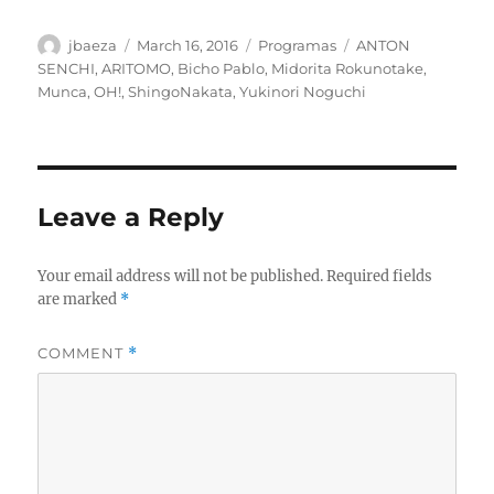
Author
Posted
Categories
Tags
jbaeza
March 16, 2016
Programas
ANTON
on
SENCHI
,
ARITOMO
,
Bicho Pablo
,
Midorita Rokunotake
,
Munca
,
OH!
,
ShingoNakata
,
Yukinori Noguchi
Leave a Reply
Your email address will not be published.
Required fields
are marked
*
COMMENT
*