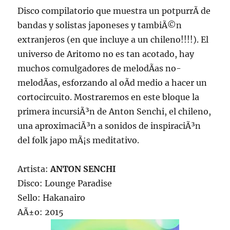
Disco compilatorio que muestra un potpurrÃ­ de
bandas y solistas japoneses y tambiÃ©n
extranjeros (en que incluye a un chileno!!!!). El
universo de Aritomo no es tan acotado, hay
muchos comulgadores de melodÃ­as no-
melodÃ­as, esforzando al oÃ­d medio a hacer un
cortocircuito. Mostraremos en este bloque la
primera incursiÃ³n de Anton Senchi, el chileno,
una aproximaciÃ³n a sonidos de inspiraciÃ³n
del folk japo mÃ¡s meditativo.
Artista:
ANTON SENCHI
Disco: Lounge Paradise
Sello: Hakanairo
AÃ±o: 2015