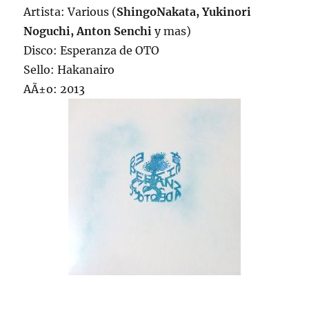
Artista: Various (
ShingoNakata, Yukinori
Noguchi, Anton Senchi
y mas)
Disco: Esperanza de OTO
Sello: Hakanairo
AÃ±o: 2013