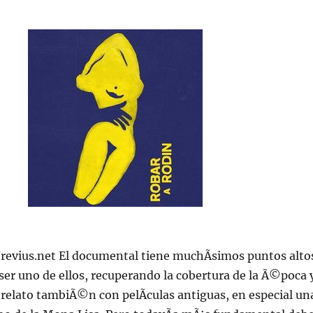
//revius.net El documental tiene muchÃ­simos puntos alto
er uno de ellos, recuperando la cobertura de la Ã©poca 
relato tambiÃ©n con pelÃ­culas antiguas, en especial un