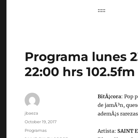
:::::
Programa lunes 2
22:00 hrs 102.5fm
BitÃ¡cora
: Pop p
de jamÃ³n, ques
Author
jbaeza
ademÃ¡s rarezas
Posted
October 19, 2017
on
Categories
Programas
Artista:
SAINT 