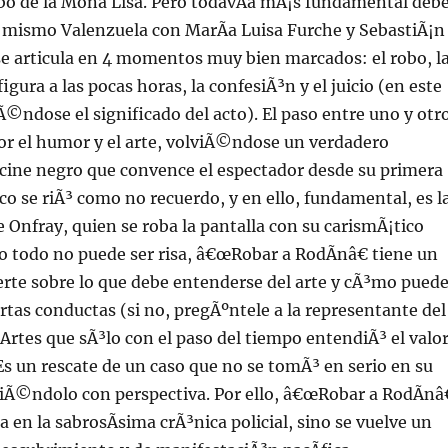
bo de la Mona Lisa. Pero todavÃ­a mÃ¡s fundamental deb
l mismo Valenzuela con MarÃ­a Luisa Furche y SebastiÃ¡n
 se articula en 4 momentos muy bien marcados: el robo, l
figura a las pocas horas, la confesiÃ³n y el juicio (en este
©ndose el significado del acto). El paso entre uno y otr
or el humor y el arte, volviÃ©ndose un verdadero
 cine negro que convence el espectador desde su primera
ico se riÃ³ como no recuerdo, y en ello, fundamental, es l
e Onfray, quien se roba la pantalla con su carismÃ¡tico
o todo no puede ser risa, â€œRobar a RodÃ­nâ€ tiene un
rte sobre lo que debe entenderse del arte y cÃ³mo pued
ertas conductas (si no, pregÃºntele a la representante del
Artes que sÃ³lo con el paso del tiempo entendiÃ³ el valo
 Es un rescate de un caso que no se tomÃ³ en serio en su
Ã©ndolo con perspectiva. Por ello, â€œRobar a RodÃ­nâ€
a en la sabrosÃ­sima crÃ³nica policial, sino se vuelve un