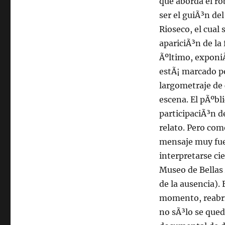
que aborda el ro
ser el guiÃ³n de
Rioseco, el cual
apariciÃ³n de la 
Ãºltimo, exponiÃ
estÃ¡ marcado p
largometraje de
escena. El pÃºbl
participaciÃ³n d
relato. Pero com
mensaje muy fue
interpretarse ci
Museo de Bellas 
de la ausencia).
momento, reabri
no sÃ³lo se qued