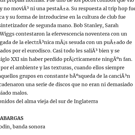
sus propias normas. Fue uno de los pocos combos que vio
p y no moviÃ³ ni una pestaÃ±a. Su respuesta al trip hop fu
 y su forma de introducirse en la cultura de club fue
sintetizador de segunda mano. Bob Stanley, Sarah
 Wiggs contestaron la efervescencia noventera con un
llegada de la electrÃ³nica mÃ¡s sesuda con un puÃ±ado de
ados por el eurodisco. Casi todo les saliÃ³ bien y se
siglo XXI sin haber perdido prÃ¡cticamente ningÃºn fan.
 por el ambiente y las texturas, cuando ellos siempre
aquellos grupos en constante bÃºsqueda de la canciÃ³n
cadenaron una serie de discos que no eran ni demasiado
iado malos.
onidos del alma vieja del sur de Inglaterra
CABARGAS
Rodin, banda sonora