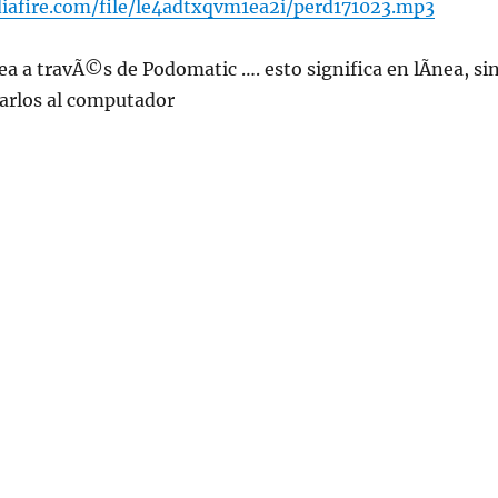
afire.com/file/le4adtxqvm1ea2i/perd171023.mp3
ea a travÃ©s de Podomatic …. esto significa en lÃ­nea, si
jarlos al computador