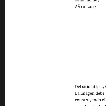
Sello: no hay
AÃ±o: 2017
Del sitio https:
La imagen debe s
construyendo el 