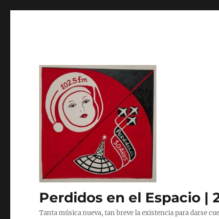
Perdidos en el Espacio | 
Tanta música nueva, tan breve la existencia para darse cue