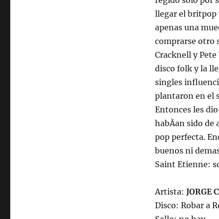
regido solo por 
llegar el britpo
apenas una mueca
comprarse otro 
Cracknell y Pete
disco folk y la 
singles influenci
plantaron en el 
Entonces les dio
habÃ­an sido de 
pop perfecta. En
buenos ni demas
Saint Etienne: s
Artista:
JORGE 
Disco: Robar a 