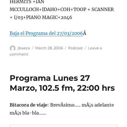
HERMITS +IAN
MCCULLOCH+IDAHO+COH+TOOP + SCANNER
+ I/03+PIANO MAGIC+2046
Baja el Programa del 27/03/2006
Â
Author
Posted
Categories
jbaeza
March 28, 2006
Podcast
Leave a
on
on
comment
Podcast
27
de
Programa Lunes 27
Marzo
del
Marzo, 102.5 fm, 22:00 hrs
2006
Bitacora de viaje
: BrevÃ­simo….. mÃ¡s adelante
mÃ¡s bla-bla……