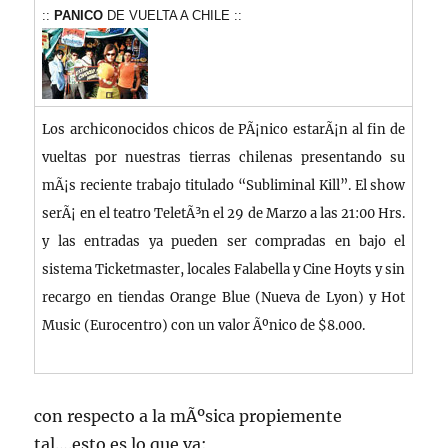
::
PANICO
DE VUELTA A CHILE ::
Los archiconocidos chicos de PÃ¡nico estarÃ¡n al fin de
vueltas por nuestras tierras chilenas presentando su
mÃ¡s reciente trabajo titulado “Subliminal Kill”. El show
serÃ¡ en el teatro TeletÃ³n el 29 de Marzo a las 21:00 Hrs.
y las entradas ya pueden ser compradas en bajo el
sistema Ticketmaster, locales Falabella y Cine Hoyts y sin
recargo en tiendas Orange Blue (Nueva de Lyon) y Hot
Music (Eurocentro) con un valor Ãºnico de $8.000.
con respecto a la mÃºsica propiemente
tal….esto es lo que va: