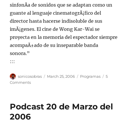
sinfonÃ­a de sonidos que se adaptan como un
guante al lenguaje cinematogrÃ¡fico del
director hasta hacerse indisoluble de sus
imÃ¡genes. El cine de Wong Kar-Wai se
proyecta en la memoria del espectador siempre
acompaÃ±ado de su inseparable banda
sonora.”
:::
Author
Posted
Categories
sonicosobras
March 25, 2006
Programas
5
on
on
Comments
Programa
Lunes
27
Podcast 20 de Marzo del
Marzo,
102.5
2006
fm,
22:00