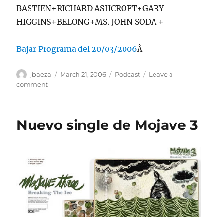
BASTIEN+RICHARD ASHCROFT+GARY
HIGGINS+BELONG+MS. JOHN SODA +
Bajar Programa del 20/03/2006
Â
Author
Posted
Categories
jbaeza
March 21, 2006
Podcast
Leave a
on
on
comment
Podcast
20
de
Nuevo single de Mojave 3
Marzo
del
2006