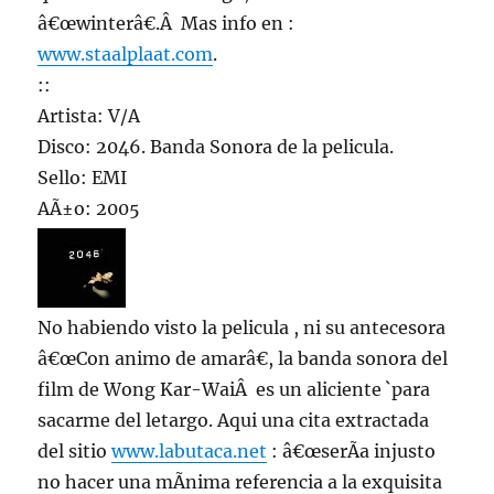
â€œwinterâ€.Â Mas info en :
www.staalplaat.com
.
::
Artista: V/A
Disco: 2046. Banda Sonora de la pelicula.
Sello: EMI
AÃ±o: 2005
No habiendo visto la pelicula , ni su antecesora
â€œCon animo de amarâ€, la banda sonora del
film de Wong Kar-WaiÂ es un aliciente `para
sacarme del letargo. Aqui una cita extractada
del sitio
www.labutaca.net
: â€œserÃ­a injusto
no hacer una mÃ­nima referencia a la exquisita