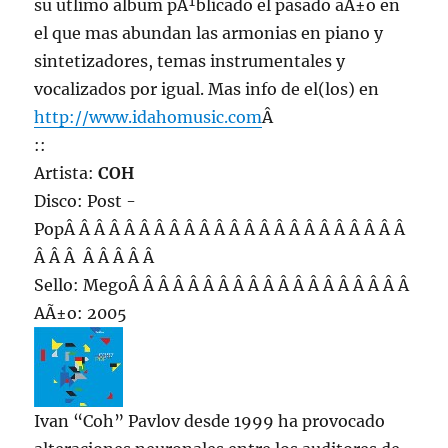
su utlimo album pÃ¹blicado el pasado aÃ±o en
el que mas abundan las armonias en piano y
sintetizadores, temas instrumentales y
vocalizados por igual. Mas info de el(los) en
http://www.idahomusic.com
Â
::
Artista:
COH
Disco: Post -
PopÂ Â Â Â Â Â Â Â Â Â Â Â Â Â Â Â Â Â Â Â Â Â Â
Â Â Â Â Â Â Â Â
Sello: MegoÂ Â Â Â Â Â Â Â Â Â Â Â Â Â Â Â Â Â Â
AÃ±o: 2005
Ivan “Coh” Pavlov desde 1999 ha provocado