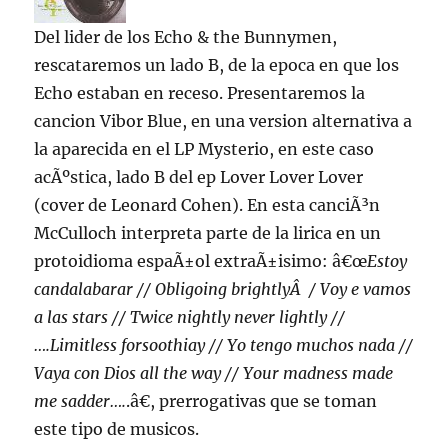
Del lider de los Echo & the Bunnymen,
rescataremos un lado B, de la epoca en que los
Echo estaban en receso. Presentaremos la
cancion Vibor Blue, en una version alternativa a
la aparecida en el LP Mysterio, en este caso
acÃºstica, lado B del ep Lover Lover Lover
(cover de Leonard Cohen). En esta canciÃ³n
McCulloch interpreta parte de la lirica en un
protoidioma espaÃ±ol extraÃ±isimo: â€œ
Estoy
candalabarar // Obligoing brightlyÂ / Voy e vamos
a las stars // Twice nightly never lightly //
….Limitless forsoothiay // Yo tengo muchos nada //
Vaya con Dios all the way // Your madness made
me sadder….
.â€, prerrogativas que se toman
este tipo de musicos.