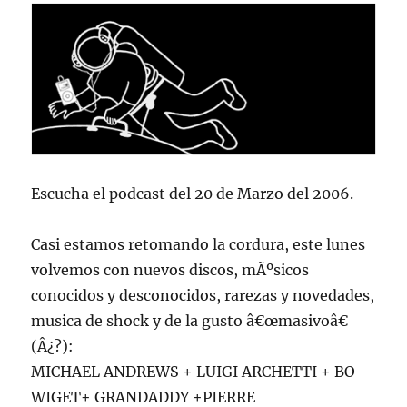
hrs
Escucha el podcast del 20 de Marzo del 2006.
Casi estamos retomando la cordura, este lunes
volvemos con nuevos discos, mÃºsicos
conocidos y desconocidos, rarezas y novedades,
musica de shock y de la gusto â€œmasivoâ€
(Â¿?):
MICHAEL ANDREWS + LUIGI ARCHETTI + BO
WIGET+ GRANDADDY +PIERRE