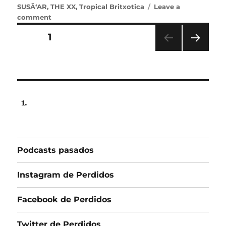
SUSÃ‘AR
,
THE XX
,
Tropical Britxotica
Leave a
on
comment
Podcast
Posts
PAGE
1
de
la
NEX
pagination
emisiÃ³n
T
de
PAG
lunes
E
3
de
abril
de
2017
Podcasts pasados
Instagram de Perdidos
Facebook de Perdidos
Twitter de Perdidos