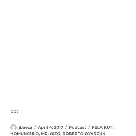
:::::
Author
Posted
Categories
Tags
jbaeza
April 4, 2017
Podcast
FELA KUTI
,
on
HOMUNCULO
,
MR. OIZO
,
ROBERTO OYARZUN