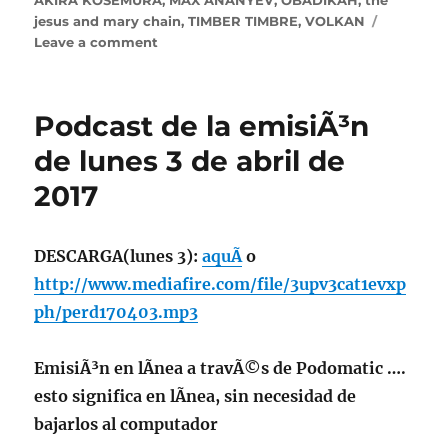
jesus and mary chain
,
TIMBER TIMBRE
,
VOLKAN
on
Leave a comment
Podcast
de
la
Podcast de la emisiÃ³n
emisiÃ³n
de
de lunes 3 de abril de
lunes
2017
15
de
mayo
de
DESCARGA
(lunes 3):
aquÃ­
o
2017
http://www.mediafire.com/file/3upv3cat1evxp
ph/perd170403.mp3
EmisiÃ³n en lÃ­nea a travÃ©s de Podomatic ….
esto significa en lÃ­nea, sin necesidad de
bajarlos al computador