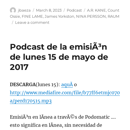
Author
Posted
Categories
Tags
jbaeza
March 8, 2023
Podcast
A.R. KANE
,
Count
on
Ossie
,
FINE LAME
,
James Yorkston
,
NINA PERSSON
,
RAUM
on
Leave a comment
Podcast
Programa
lunes
Podcast de la emisiÃ³n
6
de
de lunes 15 de mayo de
marzo
2017
de
2023
DESCARGA
(lunes 15):
aquÃ­
o
http://www.mediafire.com/file/b77ff6etmjc070
a/perd170515.mp3
EmisiÃ³n en lÃ­nea a travÃ©s de Podomatic ….
esto significa en lÃ­nea, sin necesidad de