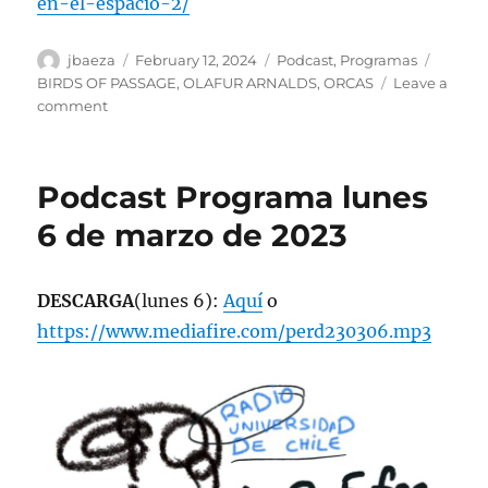
en-el-espacio-2/
Author
Posted
Categories
Tags
jbaeza
February 12, 2024
Podcast
,
Programas
on
BIRDS OF PASSAGE
,
OLAFUR ARNALDS
,
ORCAS
Leave a
on
comment
Podcast
Especial
Suicida
Podcast Programa lunes
#2,
lunes
6 de marzo de 2023
12
de
febrero
DESCARGA
(lunes 6):
Aquí
o
de
https://www.mediafire.com/perd230306.mp3
2024