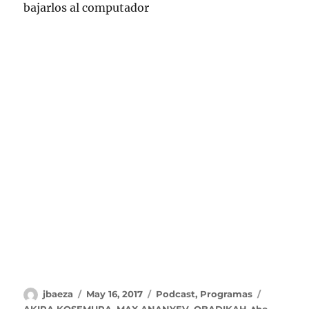
bajarlos al computador
Author
Posted
Categories
Tags
jbaeza
May 16, 2017
Podcast
,
Programas
on
AKIRA KOSEMURA
,
MAX ANANYEV
,
OBADIKAH
,
the