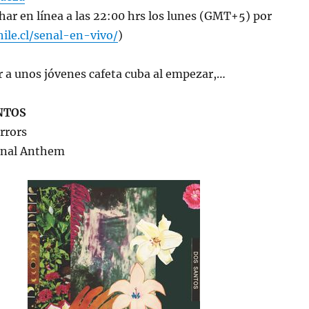
har en línea a las 22:00 hrs los lunes (GMT+5) por
hile.cl/senal-en-vivo/
)
r a unos jóvenes cafeta cuba al empezar,…
NTOS
irrors
ional Anthem