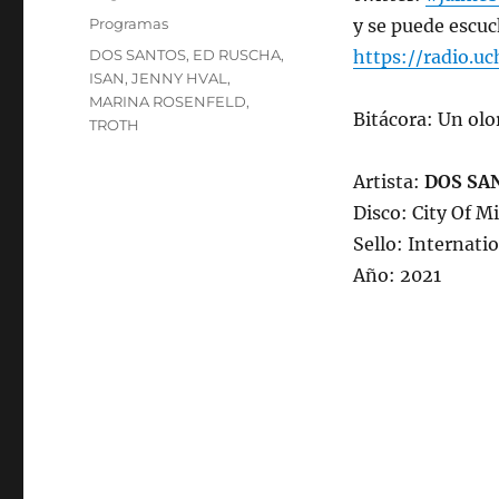
on
Categories
Programas
y se puede escuc
Tags
DOS SANTOS
,
ED RUSCHA
,
https://radio.uc
ISAN
,
JENNY HVAL
,
MARINA ROSENFELD
,
Bitácora: Un olo
TROTH
Artista:
DOS SA
Disco: City Of M
Sello: Internat
Año: 2021