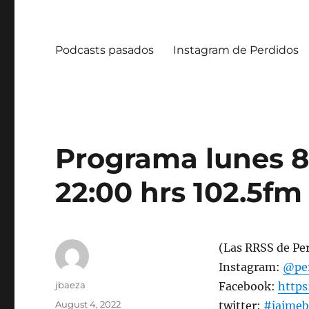
Podcasts pasados
Instagram de Perdidos
Programa lunes 8
22:00 hrs 102.5fm 
(Las RRSS de Pe
Instagram:
@per
Author
jbaeza
Facebook:
http
Posted
August 4, 2022
twitter:
#jaimeb