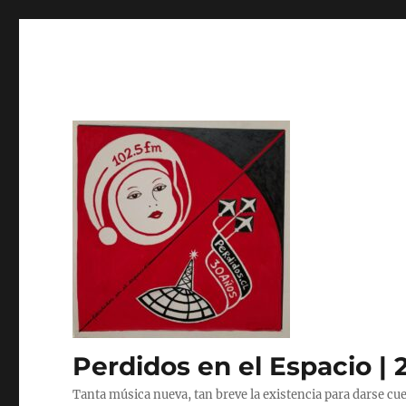
Perdidos en el Espacio | 
Tanta música nueva, tan breve la existencia para darse cue