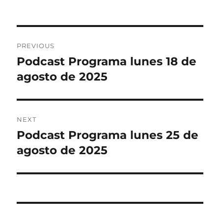
Post
PREVIOUS
navigation
Podcast Programa lunes 18 de
Previous
post:
agosto de 2025
NEXT
Podcast Programa lunes 25 de
Next
post:
agosto de 2025