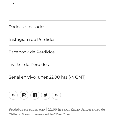
Podcasts pasados
Instagram de Perdidos
Facebook de Perdidos
Twitter de Perdidos
Señal en vivo lunes 22:00 hrs (-4 GMT)
Podcasts
Instagram
Facebook
Twitter
Señal
pasados
de
de
de
en
Perdidos
Perdidos
Perdidos
vivo
Perdidos en el Espacio | 22:00 hrs por Radio Universidad de
Chile
Proudly powered by WordPress