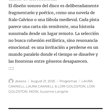
El diseño sonoro del disco es deliberadamente
fragmentario y poético, como una novela de
Italo Calvino o una fábula medieval. Cada pista
parece una carta sin remitente, una historia
susurrada desde un lugar remoto. La selección
no busca cohesión estilística, sino resonancia
emocional: es una invitación a perderse en un
mundo paralelo donde el tiempo se disuelve y
las fronteras entre géneros desaparecen.
::::
Author
Posted
Categories
Tags
jbaeza
August 21, 2025
Programas
LAURA
on
CANNELL
,
LAURA CANNELL & LORI GOLDSTON
,
LORI
GOLDSTON
,
MOIN
,
Suzanne Langille