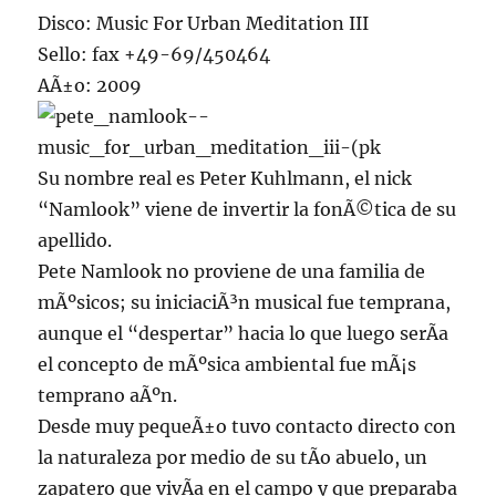
Disco: Music For Urban Meditation III
Sello: fax +49-69/450464
AÃ±o: 2009
Su nombre real es Peter Kuhlmann, el nick
“Namlook” viene de invertir la fonÃ©tica de su
apellido.
Pete Namlook no proviene de una familia de
mÃºsicos; su iniciaciÃ³n musical fue temprana,
aunque el “despertar” hacia lo que luego serÃ­a
el concepto de mÃºsica ambiental fue mÃ¡s
temprano aÃºn.
Desde muy pequeÃ±o tuvo contacto directo con
la naturaleza por medio de su tÃ­o abuelo, un
zapatero que vivÃ­a en el campo y que preparaba