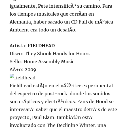
igualmente, Pete intensificÃ³ su camino. Para
los tiempos musicales que corrÃ­an en
Alemania, haber sacado un CD Full de mÃºsica
Ambient era todo un desafÃ­o.
Artista:
FIELDHEAD
Disco: They Shook Hands for Hours
Sello: Home Assembly Music
AÃ±o: 2009
Fieldhead estÃ¡n en el vÃ©rtice experimental
del espectro de post-rock, donde los sonidos
son crÃ­pticos y electrÃ³nicos. Fans de Hood se
interesarÃ¡ saber que el maestro detrÃ¡s de este
proyecto, Paul Elam, tambiÃ©n estÃ¡
involucrado con The Declining Winter, una