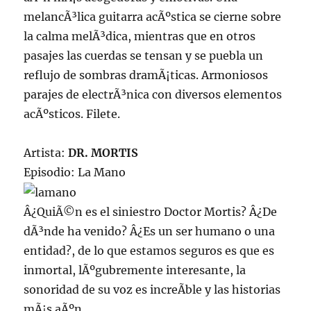
melancÃ³lica guitarra acÃºstica se cierne sobre
la calma melÃ³dica, mientras que en otros
pasajes las cuerdas se tensan y se puebla un
reflujo de sombras dramÃ¡ticas. Armoniosos
parajes de electrÃ³nica con diversos elementos
acÃºsticos. Filete.
Artista:
DR. MORTIS
Episodio: La Mano
Â¿QuiÃ©n es el siniestro Doctor Mortis? Â¿De
dÃ³nde ha venido? Â¿Es un ser humano o una
entidad?, de lo que estamos seguros es que es
inmortal, lÃºgubremente interesante, la
sonoridad de su voz es increÃ­ble y las historias
mÃ¡s aÃºn.