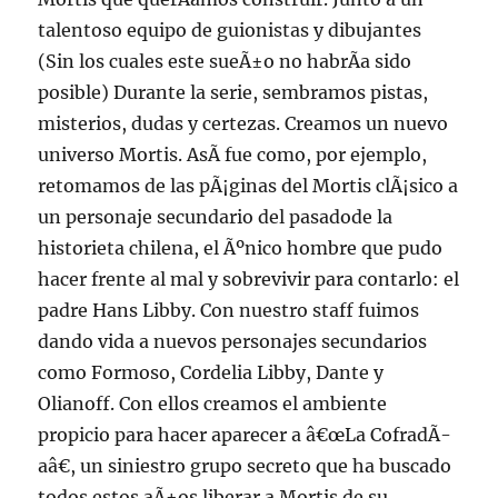
talentoso equipo de guionistas y dibujantes
(Sin los cuales este sueÃ±o no habrÃ­a sido
posible) Durante la serie, sembramos pistas,
misterios, dudas y certezas. Creamos un nuevo
universo Mortis. AsÃ­ fue como, por ejemplo,
retomamos de las pÃ¡ginas del Mortis clÃ¡sico a
un personaje secundario del pasadode la
historieta chilena, el Ãºnico hombre que pudo
hacer frente al mal y sobrevivir para contarlo: el
padre Hans Libby. Con nuestro staff fuimos
dando vida a nuevos personajes secundarios
como Formoso, Cordelia Libby, Dante y
Olianoff. Con ellos creamos el ambiente
propicio para hacer aparecer a â€œLa CofradÃ­
aâ€, un siniestro grupo secreto que ha buscado
todos estos aÃ±os liberar a Mortis de su