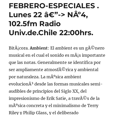
FEBRERO-ESPECIALES .
Lunes 22 â€”-> NÂº4,
102.5fm Radio
Univ.de.Chile 22:00hrs.
BitÃ¡cora.
Ambient
: El ambient es un gÃ©nero
musical en el cual el sonido es mÃ¡s importante
que las notas. Generalmente se identifica por
ser ampliamente atmosfÃ©rica y ambiental
por naturaleza. La mÃºsica ambient
evolucionÃ³ desde las formas musicales semi-
audibles de principios del Siglo XX, del
impresionismo de Erik Satie, a travÃ©s de la
mÃºsica concreta y el minimalismo de Terry
Riley y Philip Glass, y el deliberado