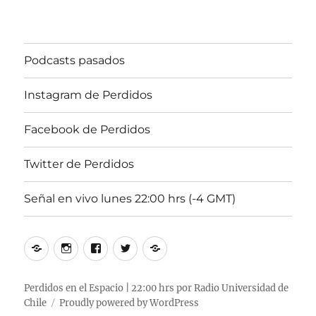
Podcasts pasados
Instagram de Perdidos
Facebook de Perdidos
Twitter de Perdidos
Señal en vivo lunes 22:00 hrs (-4 GMT)
Podcasts
Instagram
Facebook
Twitter
Señal
pasados
de
de
de
en
Perdidos
Perdidos
Perdidos
vivo
Perdidos en el Espacio | 22:00 hrs por Radio Universidad de
Chile
Proudly powered by WordPress
lunes