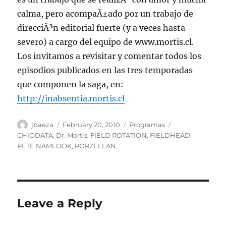
calma, pero acompaÃ±ado por un trabajo de
direcciÃ³n editorial fuerte (y a veces hasta
severo) a cargo del equipo de www.mortis.cl.
Los invitamos a revisitar y comentar todos los
episodios publicados en las tres temporadas
que componen la saga, en:
http://inabsentia.mortis.cl
Author
Posted
Categories
Tags
jbaeza
February 20, 2010
Programas
on
CHIODATA
,
Dr. Mortis
,
FIELD ROTATION
,
FIELDHEAD
,
PETE NAMLOOK
,
PORZELLAN
Leave a Reply