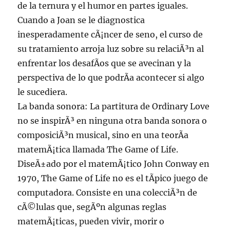
de la ternura y el humor en partes iguales.
Cuando a Joan se le diagnostica
inesperadamente cÃ¡ncer de seno, el curso de
su tratamiento arroja luz sobre su relaciÃ³n al
enfrentar los desafÃ­os que se avecinan y la
perspectiva de lo que podrÃ­a acontecer si algo
le sucediera.
La banda sonora: La partitura de Ordinary Love
no se inspirÃ³ en ninguna otra banda sonora o
composiciÃ³n musical, sino en una teorÃ­a
matemÃ¡tica llamada The Game of Life.
DiseÃ±ado por el matemÃ¡tico John Conway en
1970, The Game of Life no es el tÃ­pico juego de
computadora. Consiste en una colecciÃ³n de
cÃ©lulas que, segÃºn algunas reglas
matemÃ¡ticas, pueden vivir, morir o