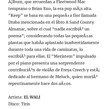
Ã¡lbum, que recuerdan a Fleetwood Mac
temprano o Brian Eno, la era pop mÃ¡s alta.
“Keep” se basa en una pequeÃ±a flor llamada
Draba mencionada en el libro A Sand County
Almanac, sobre el cual “nadie escribiÃ³ un
poema”; considerando todas las pequeÃ±as
plantas que habÃ­a aplastado inadvertidamente
durante toda una vida de caminatas, lo
escribiÃ³ para ellas. El “Meristem” impulsado
por el piano presenta una sorprendente
contribuciÃ³n de violÃ­n de Freya Creech y estÃ¡
dedicado al hermano de Meluch, quien muriÃ³
repentinamente hace dos aÃ±os.
Artista:
EL WALI
Disco: Tiris