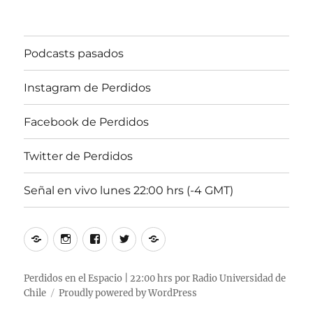
2020,
22:00
hrs
Podcasts pasados
102.5fm
Radio
U.
Instagram de Perdidos
de
Chile
Facebook de Perdidos
Twitter de Perdidos
Señal en vivo lunes 22:00 hrs (-4 GMT)
Podcasts
Instagram
Facebook
Twitter
Señal
pasados
de
de
de
en
Perdidos
Perdidos
Perdidos
vivo
Perdidos en el Espacio | 22:00 hrs por Radio Universidad de
Chile
Proudly powered by WordPress
lunes