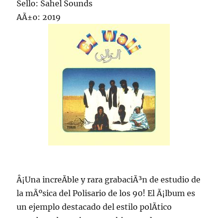
Sello: Sahel Sounds
AÃ±o: 2019
Â¡Una increÃ­ble y rara grabaciÃ³n de estudio de
la mÃºsica del Polisario de los 90! El Ã¡lbum es
un ejemplo destacado del estilo polÃ­tico