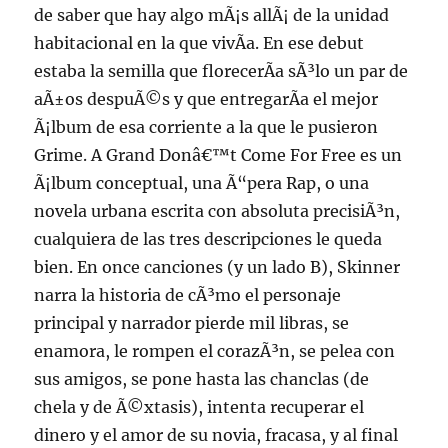
de saber que hay algo mÃ¡s allÃ¡ de la unidad
habitacional en la que vivÃ­a. En ese debut
estaba la semilla que florecerÃ­a sÃ³lo un par de
aÃ±os despuÃ©s y que entregarÃ­a el mejor
Ã¡lbum de esa corriente a la que le pusieron
Grime. A Grand Donâ€™t Come For Free es un
Ã¡lbum conceptual, una Ã“pera Rap, o una
novela urbana escrita con absoluta precisiÃ³n,
cualquiera de las tres descripciones le queda
bien. En once canciones (y un lado B), Skinner
narra la historia de cÃ³mo el personaje
principal y narrador pierde mil libras, se
enamora, le rompen el corazÃ³n, se pelea con
sus amigos, se pone hasta las chanclas (de
chela y de Ã©xtasis), intenta recuperar el
dinero y el amor de su novia, fracasa, y al final