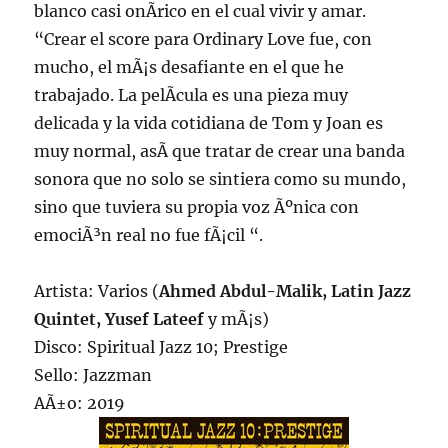
blanco casi onÃ­rico en el cual vivir y amar.
“Crear el score para Ordinary Love fue, con
mucho, el mÃ¡s desafiante en el que he
trabajado. La pelÃ­cula es una pieza muy
delicada y la vida cotidiana de Tom y Joan es
muy normal, asÃ­ que tratar de crear una banda
sonora que no solo se sintiera como su mundo,
sino que tuviera su propia voz Ãºnica con
emociÃ³n real no fue fÃ¡cil “.
Artista: Varios (
Ahmed Abdul-Malik, Latin Jazz
Quintet, Yusef Lateef
y mÃ¡s)
Disco: Spiritual Jazz 10; Prestige
Sello: Jazzman
AÃ±o: 2019