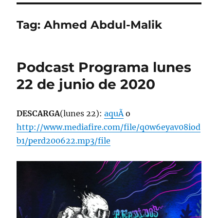
Tag:
Ahmed Abdul-Malik
Podcast Programa lunes
22 de junio de 2020
DESCARGA
(lunes 22):
aquÃ­
o
http://www.mediafire.com/file/q0w6eyav08iod
b1/perd200622.mp3/file