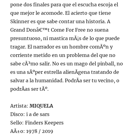
pone dos finales para que el escucha escoja el
que mejor le acomode. El acierto que tiene
Skinner es que sabe contar una historia. A
Grand Donâ€™t Come For Free no suena
presuntuoso, ni mastica mÃ¡s de lo que puede
tragar. El narrador es un hombre comÃºn y
corriente metido en un problema del que no
sabe cÃ³mo salir. No es un mago del pinball, no
es una sÃºper estrella alienÃ­gena tratando de
salvar a la humanidad. PodrÃ­a ser tu vecino, o
podrÃ­as ser tÃº.
Artista:
MIQUELA
Disco: i a de sars
Sello: Finders Keepers
AÃ±o: 1978 / 2019