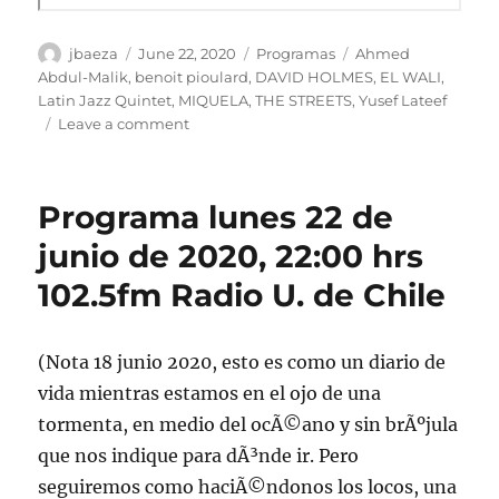
Author
Posted
Categories
Tags
jbaeza
June 22, 2020
Programas
Ahmed
on
Abdul-Malik
,
benoit pioulard
,
DAVID HOLMES
,
EL WALI
,
Latin Jazz Quintet
,
MIQUELA
,
THE STREETS
,
Yusef Lateef
on
Leave a comment
Podcast
Programa
lunes
Programa lunes 22 de
22
de
junio de 2020, 22:00 hrs
junio
102.5fm Radio U. de Chile
de
2020
(Nota 18 junio 2020, esto es como un diario de
vida mientras estamos en el ojo de una
tormenta, en medio del ocÃ©ano y sin brÃºjula
que nos indique para dÃ³nde ir. Pero
seguiremos como haciÃ©ndonos los locos, una