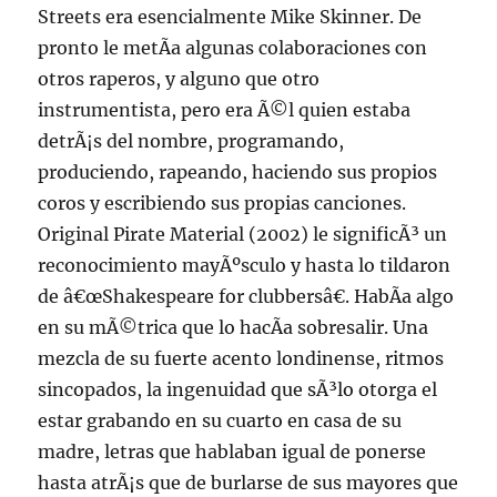
Streets era esencialmente Mike Skinner. De
pronto le metÃ­a algunas colaboraciones con
otros raperos, y alguno que otro
instrumentista, pero era Ã©l quien estaba
detrÃ¡s del nombre, programando,
produciendo, rapeando, haciendo sus propios
coros y escribiendo sus propias canciones.
Original Pirate Material (2002) le significÃ³ un
reconocimiento mayÃºsculo y hasta lo tildaron
de â€œShakespeare for clubbersâ€. HabÃ­a algo
en su mÃ©trica que lo hacÃ­a sobresalir. Una
mezcla de su fuerte acento londinense, ritmos
sincopados, la ingenuidad que sÃ³lo otorga el
estar grabando en su cuarto en casa de su
madre, letras que hablaban igual de ponerse
hasta atrÃ¡s que de burlarse de sus mayores que