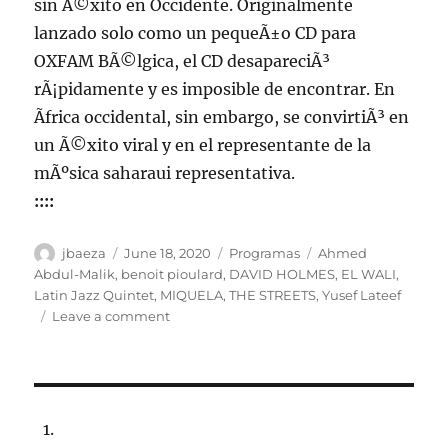
sin Ã©xito en Occidente. Originalmente
lanzado solo como un pequeÃ±o CD para
OXFAM BÃ©lgica, el CD desapareciÃ³
rÃ¡pidamente y es imposible de encontrar. En
Ãfrica occidental, sin embargo, se convirtiÃ³ en
un Ã©xito viral y en el representante de la
mÃºsica saharaui representativa.
::::
Author
Posted
Categories
Tags
jbaeza
June 18, 2020
Programas
Ahmed
on
Abdul-Malik
,
benoit pioulard
,
DAVID HOLMES
,
EL WALI
,
Latin Jazz Quintet
,
MIQUELA
,
THE STREETS
,
Yusef Lateef
on
Leave a comment
Programa
lunes
22
de
junio
de