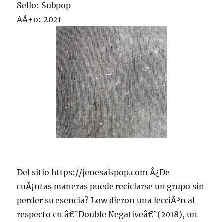
Sello: Subpop
AÃ±o: 2021
Del sitio https://jenesaispop.com Â¿De
cuÃ¡ntas maneras puede reciclarse un grupo sin
perder su esencia? Low dieron una lecciÃ³n al
respecto en â€˜Double Negativeâ€˜(2018), un