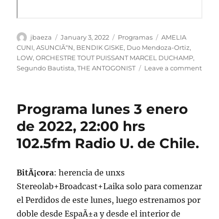
Author
Posted
Categories
Tags
jbaeza
January 3, 2022
Programas
AMELIA
on
CUNI
,
ASUNCIÃ“N
,
BENDIK GISKE
,
Duo Mendoza-Ortiz
,
LOW
,
ORCHESTRE TOUT PUISSANT MARCEL DUCHAMP
,
on
Segundo Bautista
,
THE ANTOGONIST
Leave a comment
Podc
Prog
lune
Programa lunes 3 enero
03
de
de 2022, 22:00 hrs
ener
102.5fm Radio U. de Chile.
de
2022
BitÃ¡cora
: herencia de unxs
Stereolab+Broadcast+Laika solo para comenzar
el Perdidos de este lunes, luego estrenamos por
doble desde EspaÃ±a y desde el interior de