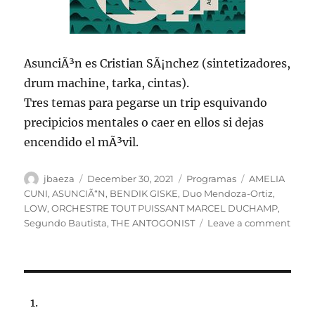
AsunciÃ³n es Cristian SÃ¡nchez (sintetizadores,
drum machine, tarka, cintas).
Tres temas para pegarse un trip esquivando
precipicios mentales o caer en ellos si dejas
encendido el mÃ³vil.
Author
Posted
Categories
Tags
jbaeza
December 30, 2021
Programas
AMELIA
on
CUNI
,
ASUNCIÃ“N
,
BENDIK GISKE
,
Duo Mendoza-Ortiz
,
LOW
,
ORCHESTRE TOUT PUISSANT MARCEL DUCHAMP
,
on
Segundo Bautista
,
THE ANTOGONIST
Leave a comment
Prog
lune
3
ener
de
2022,