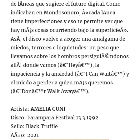
de lÃ­neas que sugiere el futuro digital. Como
indicaban en Mondosonoro, Â«cada lÃ­nea
tiene imperfecciones y eso te permite ver que
hay mÃ¡s cosas ocurriendo bajo la superficieÂ».
AsÃ­, el disco vuelve a acoger una amalgama de
miedos, terrores e inquietudes: un peso que
llevamos sobre los hombros persiguiÃ©ndonos
allÃ¡ donde vamos (â€˜Heyâ€™), la
impaciencia y la ansiedad (â€˜I Can Waitâ€™) y
el miedo a perder a quien mÃ¡s queremos
(â€˜Donâ€™t Walk Awayâ€™).
Artista:
AMELIA CUNI
Disco: Parampara Festival 13.3.1992
Sello: Black Truffle
AÃ±o: 2021