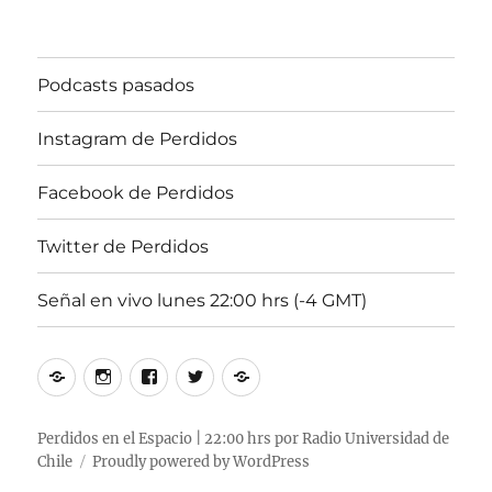
22:00
hrs
102.5
Podcasts pasados
Radi
U.
de
Instagram de Perdidos
Chile
Facebook de Perdidos
Twitter de Perdidos
Señal en vivo lunes 22:00 hrs (-4 GMT)
Podcasts
Instagram
Facebook
Twitter
Señal
pasados
de
de
de
en
Perdidos
Perdidos
Perdidos
vivo
Perdidos en el Espacio | 22:00 hrs por Radio Universidad de
Chile
Proudly powered by WordPress
lunes