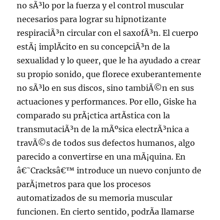
no sÃ³lo por la fuerza y el control muscular
necesarios para lograr su hipnotizante
respiraciÃ³n circular con el saxofÃ³n. El cuerpo
estÃ¡ implÃ­cito en su concepciÃ³n de la
sexualidad y lo queer, que le ha ayudado a crear
su propio sonido, que florece exuberantemente
no sÃ³lo en sus discos, sino tambiÃ©n en sus
actuaciones y performances. Por ello, Giske ha
comparado su prÃ¡ctica artÃ­stica con la
transmutaciÃ³n de la mÃºsica electrÃ³nica a
travÃ©s de todos sus defectos humanos, algo
parecido a convertirse en una mÃ¡quina. En
â€˜Cracksâ€™ introduce un nuevo conjunto de
parÃ¡metros para que los procesos
automatizados de su memoria muscular
funcionen. En cierto sentido, podrÃ­a llamarse