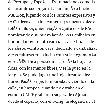
de Portugal y EspaÃ±a. Exhumaciones como la
del asombroso organista panameÃ±o Lucho
MuÃ±oz, jugando con los lÃ­mites expresivos y
tÃ©cnicos de su instrumento; y nuestro alza el
telÃ³n Biluka, quien viajÃ³ a Quito desde RÃ­o,
nombrando a su nueva banda Los Canibales en
honor al movimiento canibalista de finales de
los aÃ±os veinte en casa, dedicado a canibalizar
otras culturas en la lucha contra la hegemonÃ­a
eurocÃ©ntrica poscolonial. TocÃ³ la hoja de
ficus, con las manos libres, y se la puso en la
lengua. Se pudo jugar una hoja durante diez
horas. PasÃ³ largas temporadas viviendo en la
calle, en harapos, cuando no estaba en el
estudio CAIFE grabando su jazz de cÃ¡mara
desde el espacio, con el swing, la elegancia y el