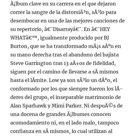
Ã¡lbum clave en su carrera en el que dejaron
correr la sangre de la distorsiÃ³n, sÃ³lo para
desembocar en una de las mejores canciones de
su repertorio, â€˜Disarrayâ€˜. En â€˜HEY
WHATâ€™, igualmente producido por BJ
Burton, que se ha transformado mÃ¡s aÃºn en
su mano derecha tras el abandono del bajista
Steve Garrington tras 13 aÃ±os de fidelidad,
siguen por el camino de llevarse a sÃ­ mismos
hasta el lÃ­mite. Low ya son sÃ³lo un dÃºo, el
conformado por los que siempre fueron los lÃ­
deres del grupo, el inseparable matrimonio de
Alan Sparhawk y Mimi Parker. Ni despuÃ©s de
una docena de grandes Ã¡lbumes conocen
acomodamiento ni, en el lado malo, tampoco
confianza en sÃ­ mismos, lo cual utilizan al