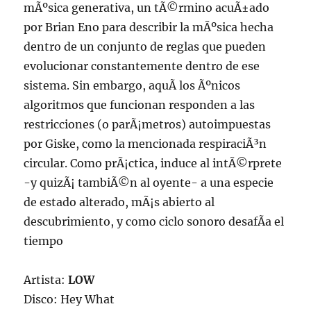
mÃºsica generativa, un tÃ©rmino acuÃ±ado
por Brian Eno para describir la mÃºsica hecha
dentro de un conjunto de reglas que pueden
evolucionar constantemente dentro de ese
sistema. Sin embargo, aquÃ­ los Ãºnicos
algoritmos que funcionan responden a las
restricciones (o parÃ¡metros) autoimpuestas
por Giske, como la mencionada respiraciÃ³n
circular. Como prÃ¡ctica, induce al intÃ©rprete
-y quizÃ¡ tambiÃ©n al oyente- a una especie
de estado alterado, mÃ¡s abierto al
descubrimiento, y como ciclo sonoro desafÃ­a el
tiempo
Artista:
LOW
Disco: Hey What