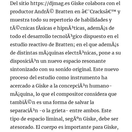
Del sitio https://djmag.es Giske colabora con el
productor AndrÃ© Bratten en â€˜Cracksâ€™ y
muestra todo su repertorio de habilidades y
tÃ©cnicas fÃ­sicas e hipnÃ³ticas, ademÃ¡s de
todo el desarrollo tecnolÃ³gico dispuesto en el
estudio reactivo de Bratten; en el que ademÃ¡s
de distintas mÃ¡quinas electrÃ³nicas, pone a su
disposiciÃ³n un nuevo espacio resonante
sintonizado con su sonido original. Este nuevo
proceso del estudio como instrumento ha
acercado a Giske a la concepciÃ³n humano-
mÃ¡quina, lo que el compositor considera que
tambiÃ©n es una forma de salvar la
separaciÃ³n -o la grieta- entre ambos. Este
tipo de espacio liminal, segÃºn Giske, debe ser
atesorado. El cuerpo es importante para Giske,