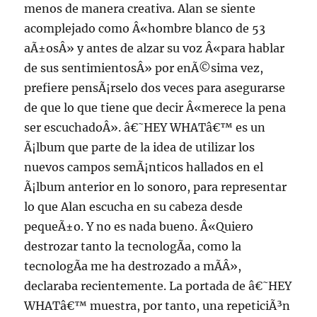
menos de manera creativa. Alan se siente
acomplejado como Â«hombre blanco de 53
aÃ±osÂ» y antes de alzar su voz Â«para hablar
de sus sentimientosÂ» por enÃ©sima vez,
prefiere pensÃ¡rselo dos veces para asegurarse
de que lo que tiene que decir Â«merece la pena
ser escuchadoÂ». â€˜HEY WHATâ€™ es un
Ã¡lbum que parte de la idea de utilizar los
nuevos campos semÃ¡nticos hallados en el
Ã¡lbum anterior en lo sonoro, para representar
lo que Alan escucha en su cabeza desde
pequeÃ±o. Y no es nada bueno. Â«Quiero
destrozar tanto la tecnologÃ­a, como la
tecnologÃ­a me ha destrozado a mÃ­Â»,
declaraba recientemente. La portada de â€˜HEY
WHATâ€™ muestra, por tanto, una repeticiÃ³n