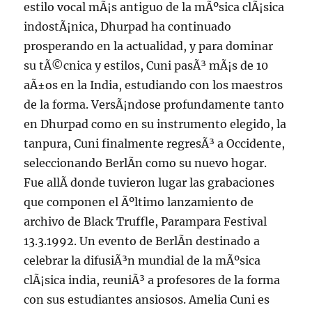
estilo vocal mÃ¡s antiguo de la mÃºsica clÃ¡sica
indostÃ¡nica, Dhurpad ha continuado
prosperando en la actualidad, y para dominar
su tÃ©cnica y estilos, Cuni pasÃ³ mÃ¡s de 10
aÃ±os en la India, estudiando con los maestros
de la forma. VersÃ¡ndose profundamente tanto
en Dhurpad como en su instrumento elegido, la
tanpura, Cuni finalmente regresÃ³ a Occidente,
seleccionando BerlÃ­n como su nuevo hogar.
Fue allÃ­ donde tuvieron lugar las grabaciones
que componen el Ãºltimo lanzamiento de
archivo de Black Truffle, Parampara Festival
13.3.1992. Un evento de BerlÃ­n destinado a
celebrar la difusiÃ³n mundial de la mÃºsica
clÃ¡sica india, reuniÃ³ a profesores de la forma
con sus estudiantes ansiosos. Amelia Cuni es