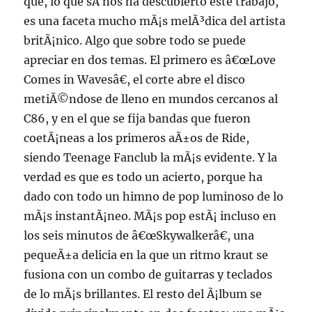
que, lo que sÃ­ nos ha descubierto este trabajo,
es una faceta mucho mÃ¡s melÃ³dica del artista
britÃ¡nico. Algo que sobre todo se puede
apreciar en dos temas. El primero es â€œLove
Comes in Wavesâ€, el corte abre el disco
metiÃ©ndose de lleno en mundos cercanos al
C86, y en el que se fija bandas que fueron
coetÃ¡neas a los primeros aÃ±os de Ride,
siendo Teenage Fanclub la mÃ¡s evidente. Y la
verdad es que es todo un acierto, porque ha
dado con todo un himno de pop luminoso de lo
mÃ¡s instantÃ¡neo. MÃ¡s pop estÃ¡ incluso en
los seis minutos de â€œSkywalkerâ€, una
pequeÃ±a delicia en la que un ritmo kraut se
fusiona con un combo de guitarras y teclados
de lo mÃ¡s brillantes. El resto del Ã¡lbum se