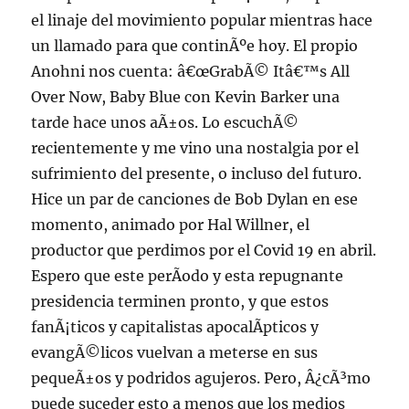
el linaje del movimiento popular mientras hace
un llamado para que continÃºe hoy. El propio
Anohni nos cuenta: â€œGrabÃ© Itâ€™s All
Over Now, Baby Blue con Kevin Barker una
tarde hace unos aÃ±os. Lo escuchÃ©
recientemente y me vino una nostalgia por el
sufrimiento del presente, o incluso del futuro.
Hice un par de canciones de Bob Dylan en ese
momento, animado por Hal Willner, el
productor que perdimos por el Covid 19 en abril.
Espero que este perÃ­odo y esta repugnante
presidencia terminen pronto, y que estos
fanÃ¡ticos y capitalistas apocalÃ­pticos y
evangÃ©licos vuelvan a meterse en sus
pequeÃ±os y podridos agujeros. Pero, Â¿cÃ³mo
puede suceder esto a menos que los medios