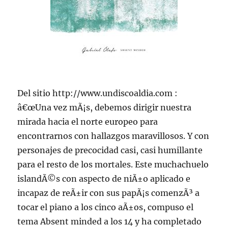
Del sitio http://www.undiscoaldia.com :
â€œUna vez mÃ¡s, debemos dirigir nuestra
mirada hacia el norte europeo para
encontrarnos con hallazgos maravillosos. Y con
personajes de precocidad casi, casi humillante
para el resto de los mortales. Este muchachuelo
islandÃ©s con aspecto de niÃ±o aplicado e
incapaz de reÃ±ir con sus papÃ¡s comenzÃ³ a
tocar el piano a los cinco aÃ±os, compuso el
tema Absent minded a los 14 y ha completado