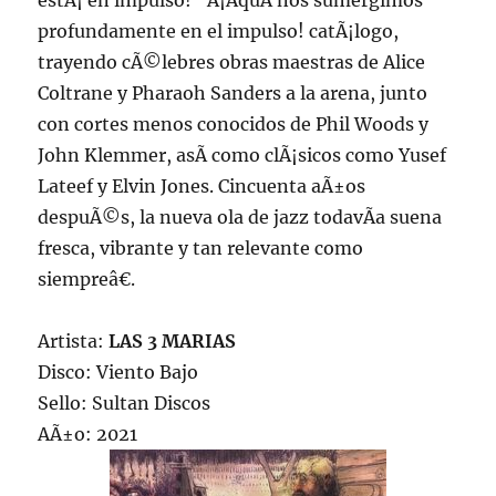
estÃ¡ en impulso!” Â¡AquÃ­ nos sumergimos
profundamente en el impulso! catÃ¡logo,
trayendo cÃ©lebres obras maestras de Alice
Coltrane y Pharaoh Sanders a la arena, junto
con cortes menos conocidos de Phil Woods y
John Klemmer, asÃ­ como clÃ¡sicos como Yusef
Lateef y Elvin Jones. Cincuenta aÃ±os
despuÃ©s, la nueva ola de jazz todavÃ­a suena
fresca, vibrante y tan relevante como
siempreâ€.
Artista:
LAS 3 MARIAS
Disco: Viento Bajo
Sello: Sultan Discos
AÃ±o: 2021