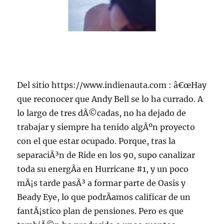
Del sitio https://www.indienauta.com : â€œHay
que reconocer que Andy Bell se lo ha currado. A
lo largo de tres dÃ©cadas, no ha dejado de
trabajar y siempre ha tenido algÃºn proyecto
con el que estar ocupado. Porque, tras la
separaciÃ³n de Ride en los 90, supo canalizar
toda su energÃ­a en Hurricane #1, y un poco
mÃ¡s tarde pasÃ³ a formar parte de Oasis y
Beady Eye, lo que podrÃ­amos calificar de un
fantÃ¡stico plan de pensiones. Pero es que