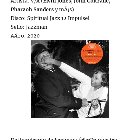
Artista: V/A (
Elvin Jones, John Coltrane,
Pharaoh Sanders
y mÃ¡s)
Disco: Spiritual Jazz 12 Impulse!
Sello: Jazzman
AÃ±o: 2020