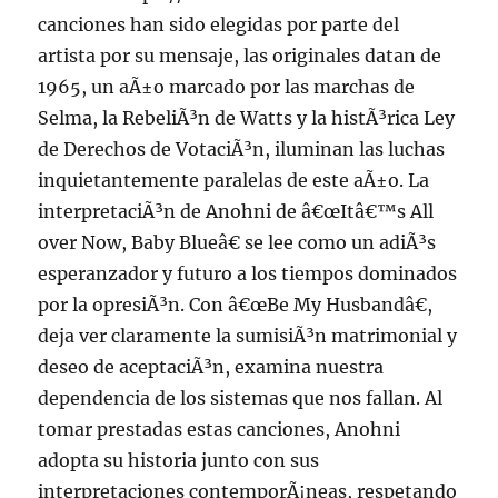
canciones han sido elegidas por parte del
artista por su mensaje, las originales datan de
1965, un aÃ±o marcado por las marchas de
Selma, la RebeliÃ³n de Watts y la histÃ³rica Ley
de Derechos de VotaciÃ³n, iluminan las luchas
inquietantemente paralelas de este aÃ±o. La
interpretaciÃ³n de Anohni de â€œItâ€™s All
over Now, Baby Blueâ€ se lee como un adiÃ³s
esperanzador y futuro a los tiempos dominados
por la opresiÃ³n. Con â€œBe My Husbandâ€,
deja ver claramente la sumisiÃ³n matrimonial y
deseo de aceptaciÃ³n, examina nuestra
dependencia de los sistemas que nos fallan. Al
tomar prestadas estas canciones, Anohni
adopta su historia junto con sus
interpretaciones contemporÃ¡neas, respetando