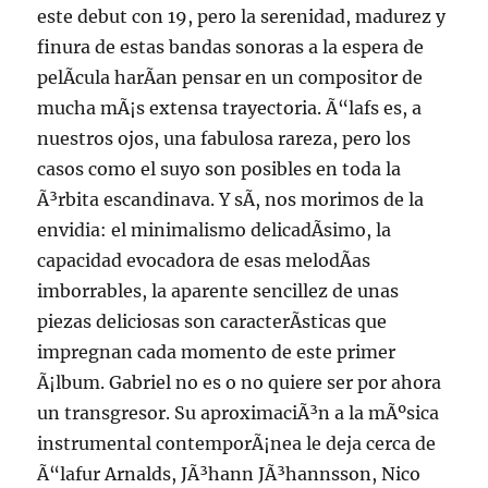
este debut con 19, pero la serenidad, madurez y
finura de estas bandas sonoras a la espera de
pelÃ­cula harÃ­an pensar en un compositor de
mucha mÃ¡s extensa trayectoria. Ã“lafs es, a
nuestros ojos, una fabulosa rareza, pero los
casos como el suyo son posibles en toda la
Ã³rbita escandinava. Y sÃ­, nos morimos de la
envidia: el minimalismo delicadÃ­simo, la
capacidad evocadora de esas melodÃ­as
imborrables, la aparente sencillez de unas
piezas deliciosas son caracterÃ­sticas que
impregnan cada momento de este primer
Ã¡lbum. Gabriel no es o no quiere ser por ahora
un transgresor. Su aproximaciÃ³n a la mÃºsica
instrumental contemporÃ¡nea le deja cerca de
Ã“lafur Arnalds, JÃ³hann JÃ³hannsson, Nico