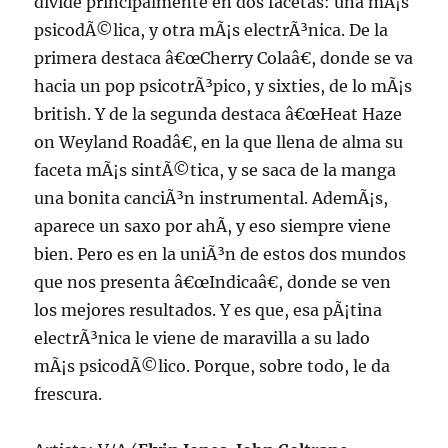
divide principalmente en dos facetas: una mÃ¡s
psicodÃ©lica, y otra mÃ¡s electrÃ³nica. De la
primera destaca â€œCherry Colaâ€, donde se va
hacia un pop psicotrÃ³pico, y sixties, de lo mÃ¡s
british. Y de la segunda destaca â€œHeat Haze
on Weyland Roadâ€, en la que llena de alma su
faceta mÃ¡s sintÃ©tica, y se saca de la manga
una bonita canciÃ³n instrumental. AdemÃ¡s,
aparece un saxo por ahÃ­, y eso siempre viene
bien. Pero es en la uniÃ³n de estos dos mundos
que nos presenta â€œIndicaâ€, donde se ven
los mejores resultados. Y es que, esa pÃ¡tina
electrÃ³nica le viene de maravilla a su lado
mÃ¡s psicodÃ©lico. Porque, sobre todo, le da
frescura.