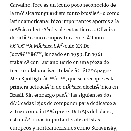
Carvalho. Jocy es un icono poco reconocido de
la mÃºsica vanguardista tanto brasileÃ±a como
latinoamericana; hizo importantes aportes a la
mÃºsica electrÃ³nica de estas tierras. Oliveira
debutÃ³ como compositora en el Ã¡lbum
â€˜â€™A MÃºsica SÃ©culo XX De
Jocyâ€™â€™, lanzado en 1959. En 1961
trabajÃ³ con Luciano Berio en una pieza de
teatro colaborativa titulada â€˜â€™Apague
Meu Spotlightâ€™â€™, que se cree que es la
primera actuaciÃ³n de mÃºsica electrÃ³nica en
Brasil. Sin embargo pasÃ³ las siguientes dos
dÃ©cadas lejos de componer para dedicarse a
actuar como intÃ©rprete. DetrÃ¡s del piano,
estrenÃ³ obras importantes de artistas
europeos y norteamericanos como Stravinsky,