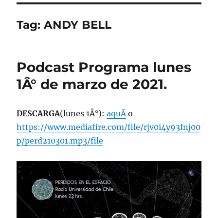
Tag:
ANDY BELL
Podcast Programa lunes
1Â° de marzo de 2021.
DESCARGA
(lunes 1Â°):
aquÃ­
o
https://www.mediafire.com/file/rjv0i4y93fnj00
p/perd210301.mp3/file