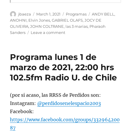
Author
Posted
Categories
Tags
jbaeza
March 1, 2021
Programas
ANDY BELL
,
on
ANOHNI
,
Elvin Jones
,
GABRIEL OLAFS
,
JOCY DE
OLIVEIRA
,
JOHN COLTRANE
,
las 3 marias
,
Pharaoh
on
Sanders
Leave a comment
Podcast
Programa
lunes
Programa lunes 1 de
1Â°
de
marzo de 2021, 22:00 hrs
marzo
102.5fm Radio U. de Chile
de
2021.
(por si acaso, las RRSS de Perdidos son:
Instagram:
@perdidosenelespacio2003
Facebook:
https://www.facebook.com/groups/332964200
87