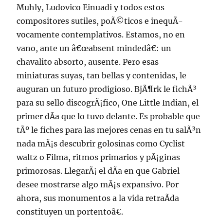
Muhly, Ludovico Einuadi y todos estos
compositores sutiles, poÃ©ticos e inequÃ­
vocamente contemplativos. Estamos, no en
vano, ante un â€œabsent mindedâ€: un
chavalito absorto, ausente. Pero esas
miniaturas suyas, tan bellas y contenidas, le
auguran un futuro prodigioso. BjÃ¶rk le fichÃ³
para su sello discogrÃ¡fico, One Little Indian, el
primer dÃ­a que lo tuvo delante. Es probable que
tÃº le fiches para las mejores cenas en tu salÃ³n
nada mÃ¡s descubrir golosinas como Cyclist
waltz o Filma, ritmos primarios y pÃ¡ginas
primorosas. LlegarÃ¡ el dÃ­a en que Gabriel
desee mostrarse algo mÃ¡s expansivo. Por
ahora, sus monumentos a la vida retraÃ­da
constituyen un portentoâ€.