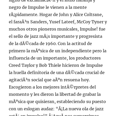
signo de exclamaciÃ³n y el lomo naranja y
negro de Impulse le vienen a la mente
rÃ¡pidamente. Hogar de John y Alice Coltrane,
el faraÃ³n Sanders, Yusef Lateef, McCoy Tyner y
muchos otros pioneros musicales, Impulse! fue
el sello de jazz mÃ¡s importante y progresista
de la dÃ©cada de 1960. Con la actitud de
primero la mÃºsica de un independiente pero la
influencia de un importante, los productores
Creed Taylor y Bob Thiele hicieron de Impulse
la huella definitoria de una dÃ©cada crucial de
agitaciÃ³n social que aÃºn resuena hoy.
Escogieron a los mejores intÃ©rpretes del
momento y les dieron la libertad de grabar la
mÃºsica que quisieran, estableciendo su puesto
con un eslogan audaz: “Â¡La nueva ola de jazz