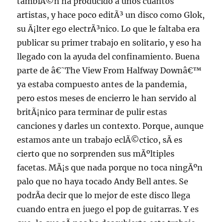
tambiÃ©n ha producido a unos cuantos
artistas, y hace poco editÃ³ un disco como Glok,
su Ã¡lter ego electrÃ³nico. Lo que le faltaba era
publicar su primer trabajo en solitario, y eso ha
llegado con la ayuda del confinamiento. Buena
parte de â€˜The View From Halfway Downâ€™
ya estaba compuesto antes de la pandemia,
pero estos meses de encierro le han servido al
britÃ¡nico para terminar de pulir estas
canciones y darles un contexto. Porque, aunque
estamos ante un trabajo eclÃ©ctico, sÃ­ es
cierto que no sorprenden sus mÃºltiples
facetas. MÃ¡s que nada porque no toca ningÃºn
palo que no haya tocado Andy Bell antes. Se
podrÃ­a decir que lo mejor de este disco llega
cuando entra en juego el pop de guitarras. Y es