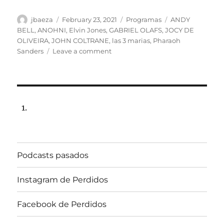
Author
Posted
Categories
Tags
jbaeza
February 23, 2021
Programas
ANDY
on
BELL
,
ANOHNI
,
Elvin Jones
,
GABRIEL OLAFS
,
JOCY DE
OLIVEIRA
,
JOHN COLTRANE
,
las 3 marias
,
Pharaoh
on
Sanders
Leave a comment
Programa
lunes
1
de
marzo
de
2021,
22:00
hrs
Podcasts pasados
102.5fm
Radio
U.
Instagram de Perdidos
de
Chile
Facebook de Perdidos