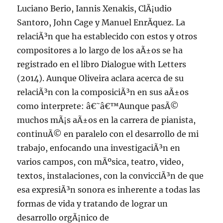
Luciano Berio, Iannis Xenakis, ClÃ¡udio
Santoro, John Cage y Manuel EnrÃ­quez. La
relaciÃ³n que ha establecido con estos y otros
compositores a lo largo de los aÃ±os se ha
registrado en el libro Dialogue with Letters
(2014). Aunque Oliveira aclara acerca de su
relaciÃ³n con la composiciÃ³n en sus aÃ±os
como interprete: â€˜â€™Aunque pasÃ©
muchos mÃ¡s aÃ±os en la carrera de pianista,
continuÃ© en paralelo con el desarrollo de mi
trabajo, enfocando una investigaciÃ³n en
varios campos, con mÃºsica, teatro, video,
textos, instalaciones, con la convicciÃ³n de que
esa expresiÃ³n sonora es inherente a todas las
formas de vida y tratando de lograr un
desarrollo orgÃ¡nico de