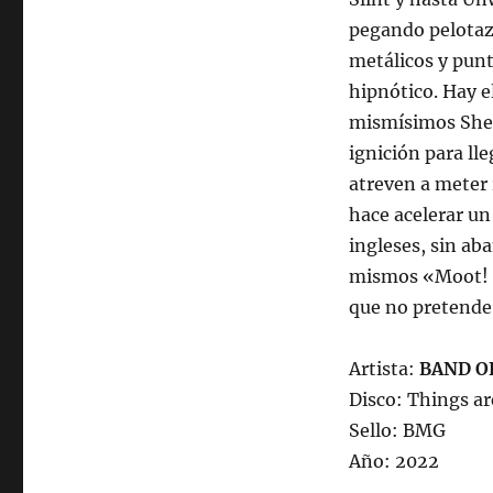
pegando pelotazo
metálicos y pun
hipnótico. Hay 
mismísimos Shel
ignición para ll
atreven a meter 
hace acelerar un
ingleses, sin ab
mismos «Moot! su
que no pretende 
Artista:
BAND O
Disco: Things ar
Sello: BMG
Año: 2022