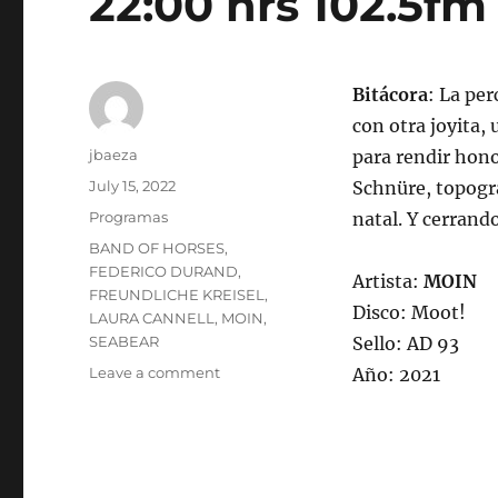
22:00 hrs 102.5fm 
Bitácora
: La per
con otra joyita,
Author
jbaeza
para rendir hono
Posted
July 15, 2022
Schnüre, topogra
on
Categories
Programas
natal. Y cerrando
Tags
BAND OF HORSES
,
FEDERICO DURAND
,
Artista:
MOIN
FREUNDLICHE KREISEL
,
Disco: Moot!
LAURA CANNELL
,
MOIN
,
SEABEAR
Sello: AD 93
on
Leave a comment
Año: 2021
Programa
lunes
18
de
julio