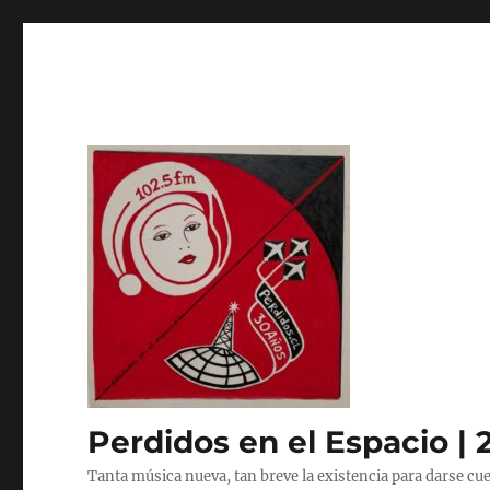
Perdidos en el Espacio | 
Tanta música nueva, tan breve la existencia para darse cue