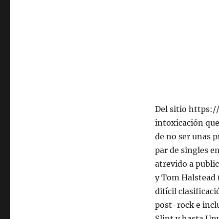
de
2022,
22:00
hrs
102.5fm
Radio
U.
de
Chile.
Del sitio https:
intoxicación que 
de no ser unas p
par de singles e
atrevido a publi
y Tom Halstead (
difícil clasifica
post-rock e inc
Slint y hasta Un