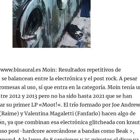
//www.binaural.es Moin: Resultados repetitivos de
se balancean entre la electrónica y el post rock. A pesar
romesas al uso, sí que entra en la categoría. Moin tenía 
ntre 2012 y 2013 pero no ha sido hasta 2021 que se han
car su primer LP «Moot!«. El trío formado por Joe Andrew
Raime) y Valentina Magaletti (Fanfarlo) hacen algo de
ción, ya que combinan esa electrónica glitcheada con kraut
luso post-hardcore acercándose a bandas como Beak >,
wound. A lo largo de 8 canciones y 35 minutos el disco va