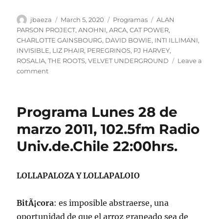
Author
Posted
Categories
Tags
jbaeza
March 5, 2020
Programas
ALAN
on
PARSON PROJECT
,
ANOHNI
,
ARCA
,
CAT POWER
,
CHARLOTTE GAINSBOURG
,
DAVID BOWIE
,
INTI ILLIMANI
,
INVISIBLE
,
LIZ PHAIR
,
PEREGRINOS
,
PJ HARVEY
,
ROSALIA
,
THE ROOTS
,
VELVET UNDERGROUND
Leave a
on
comment
Programa
lunes
9
Programa Lunes 28 de
de
marzo
marzo 2011, 102.5fm Radio
de
Univ.de.Chile 22:00hrs.
2020,
ESPECIAL
VIDEOVINILOS,
22:00
LOLLAPALOZA Y LOLLAPALOIO
hrs
102.5fm
BitÃ¡cora
: es imposible abstraerse, una
Radio
U.
oportunidad de que el arroz graneado sea de