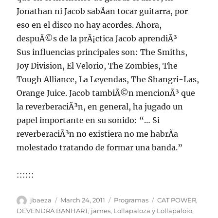
Jonathan ni Jacob sabÃ­an tocar guitarra, por
eso en el disco no hay acordes. Ahora,
despuÃ©s de la prÃ¡ctica Jacob aprendiÃ³
Sus influencias principales son: The Smiths,
Joy Division, El Velorio, The Zombies, The
Tough Alliance, La Leyendas, The Shangri-Las,
Orange Juice. Jacob tambiÃ©n mencionÃ³ que
la reverberaciÃ³n, en general, ha jugado un
papel importante en su sonido: “… Si
reverberaciÃ³n no existiera no me habrÃ­a
molestado tratando de formar una banda.”
::::::
Author
Posted
Categories
Tags
jbaeza
March 24, 2011
Programas
CAT POWER
,
on
DEVENDRA BANHART
,
james
,
Lollapaloza y Lollapaloio
,