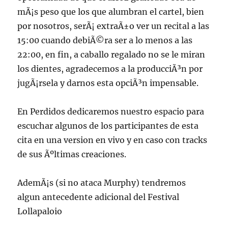
de
mÃ¡s peso que los que alumbran el cartel, bien
Chile
por nosotros, serÃ¡ extraÃ±o ver un recital a las
15:00 cuando debiÃ©ra ser a lo menos a las
22:00, en fin, a caballo regalado no se le miran
los dientes, agradecemos a la producciÃ³n por
jugÃ¡rsela y darnos esta opciÃ³n impensable.
En Perdidos dedicaremos nuestro espacio para
escuchar algunos de los participantes de esta
cita en una version en vivo y en caso con tracks
de sus Ãºltimas creaciones.
AdemÃ¡s (si no ataca Murphy) tendremos
algun antecedente adicional del Festival
Lollapaloio