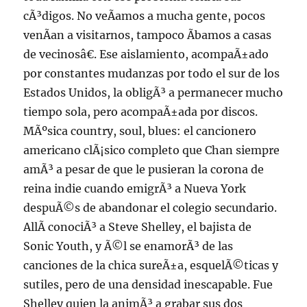
cÃ³digos. No veÃ­amos a mucha gente, pocos
venÃ­an a visitarnos, tampoco Ã­bamos a casas
de vecinosâ€. Ese aislamiento, acompaÃ±ado
por constantes mudanzas por todo el sur de los
Estados Unidos, la obligÃ³ a permanecer mucho
tiempo sola, pero acompaÃ±ada por discos.
MÃºsica country, soul, blues: el cancionero
americano clÃ¡sico completo que Chan siempre
amÃ³ a pesar de que le pusieran la corona de
reina indie cuando emigrÃ³ a Nueva York
despuÃ©s de abandonar el colegio secundario.
AllÃ­ conociÃ³ a Steve Shelley, el bajista de
Sonic Youth, y Ã©l se enamorÃ³ de las
canciones de la chica sureÃ±a, esquelÃ©ticas y
sutiles, pero de una densidad inescapable. Fue
Shelley quien la animÃ³ a grabar sus dos