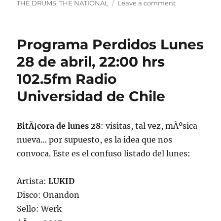
on
THE DRUMS
,
THE NATIONAL
Leave a comment
Programa
Lunes
28
Programa Perdidos Lunes
de
marzo
28 de abril, 22:00 hrs
2011,
102.5fm Radio
102.5fm
Radio
Universidad de Chile
Univ.de.Chile
22:00hrs.
BitÃ¡cora de lunes 28
: visitas, tal vez, mÃºsica
nueva… por supuesto, es la idea que nos
convoca. Este es el confuso listado del lunes:
Artista:
LUKID
Disco: Onandon
Sello: Werk