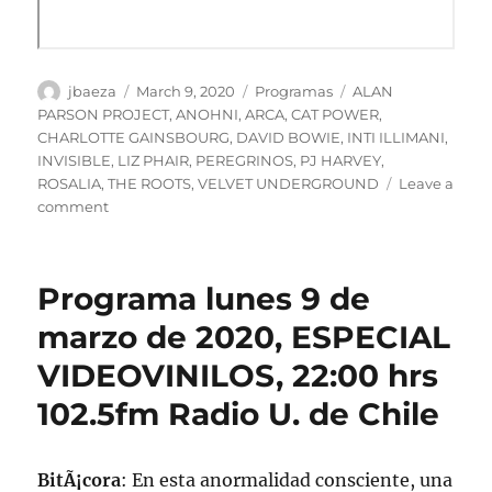
Author
Posted
Categories
Tags
jbaeza
March 9, 2020
Programas
ALAN
on
PARSON PROJECT
,
ANOHNI
,
ARCA
,
CAT POWER
,
CHARLOTTE GAINSBOURG
,
DAVID BOWIE
,
INTI ILLIMANI
,
INVISIBLE
,
LIZ PHAIR
,
PEREGRINOS
,
PJ HARVEY
,
ROSALIA
,
THE ROOTS
,
VELVET UNDERGROUND
Leave a
on
comment
Podcast
Programa
lunes
Programa lunes 9 de
9
de
marzo de 2020, ESPECIAL
marzo
VIDEOVINILOS, 22:00 hrs
de
2020,
102.5fm Radio U. de Chile
ESPECIAL
VIDEOVINILOS
BitÃ¡cora
: En esta anormalidad consciente, una