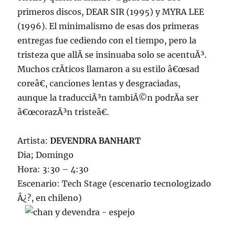
primeros discos, DEAR SIR (1995) y MYRA LEE
(1996). El minimalismo de esas dos primeras
entregas fue cediendo con el tiempo, pero la
tristeza que allÃ­ se insinuaba solo se acentuÃ³.
Muchos crÃ­ticos llamaron a su estilo â€œsad
coreâ€, canciones lentas y desgraciadas,
aunque la traducciÃ³n tambiÃ©n podrÃ­a ser
â€œcorazÃ³n tristeâ€.
Artista:
DEVENDRA BANHART
Dia; Domingo
Hora: 3:30 – 4:30
Escenario: Tech Stage (escenario tecnologizado
Â¿?, en chileno)