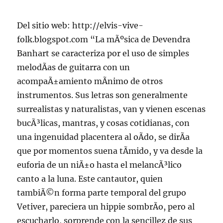
Del sitio web: http://elvis-vive-
folk.blogspot.com “La mÃºsica de Devendra
Banhart se caracteriza por el uso de simples
melodÃ­as de guitarra con un
acompaÃ±amiento mÃ­nimo de otros
instrumentos. Sus letras son generalmente
surrealistas y naturalistas, van y vienen escenas
bucÃ³licas, mantras, y cosas cotidianas, con
una ingenuidad placentera al oÃ­do, se dirÃ­a
que por momentos suena tÃ­mido, y va desde la
euforia de un niÃ±o hasta el melancÃ³lico
canto a la luna. Este cantautor, quien
tambiÃ©n forma parte temporal del grupo
Vetiver, pareciera un hippie sombrÃ­o, pero al
escucharlo, sorprende con la sencillez de sus