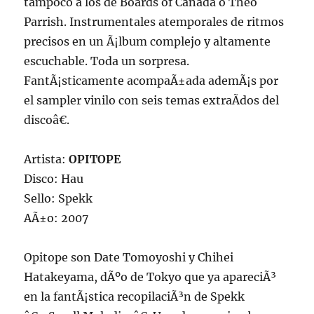
tampoco a los de Boards of Canada o Theo
Parrish. Instrumentales atemporales de ritmos
precisos en un Ã¡lbum complejo y altamente
escuchable. Toda un sorpresa.
FantÃ¡sticamente acompaÃ±ada ademÃ¡s por
el sampler vinilo con seis temas extraÃ­dos del
discoâ€.
Artista:
OPITOPE
Disco: Hau
Sello: Spekk
AÃ±o: 2007
Opitope son Date Tomoyoshi y Chihei
Hatakeyama, dÃºo de Tokyo que ya apareciÃ³
en la fantÃ¡stica recopilaciÃ³n de Spekk