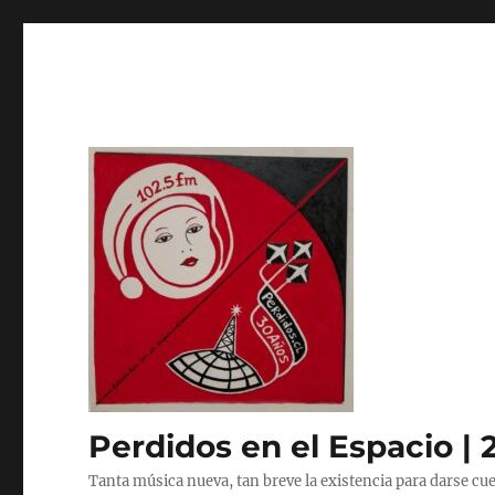
Perdidos en el Espacio | 
Tanta música nueva, tan breve la existencia para darse cue