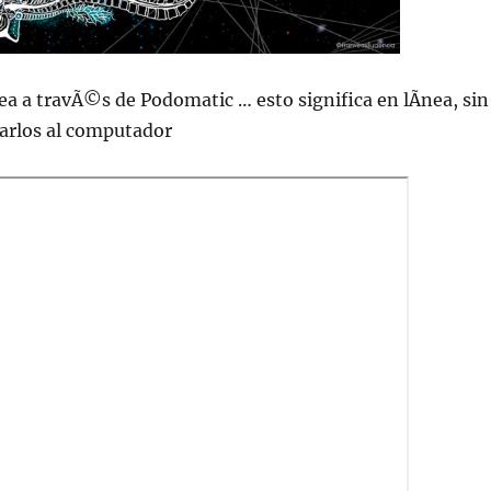
ea a travÃ©s de Podomatic … esto significa en lÃ­nea, sin
jarlos al computador