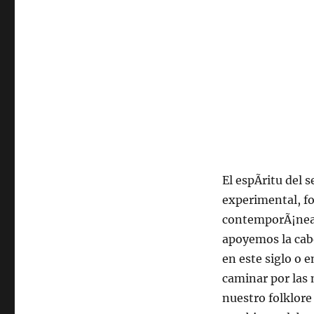
2021,
22:00
hrs
102.5fm
Radio
U.
de
Chile
El espÃ­ritu del 
experimental, fo
contemporÃ¡nea
apoyemos la cabe
en este siglo o e
caminar por las 
nuestro folklore