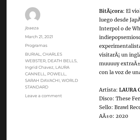
BitÃ¡cora
: El v
luego desde JapÃ
Author
jbaeza
Interpol o de Wh
Posted
March 21, 2021
indiepopsemiosc
on
Categories
Programas
experimentalist
Tags
BURIAL
,
CHARLES
visitarÃ¡ un ing
WEBSTER
,
DEATH BELLS
,
muuuuy extraÃ±o
Ingrid Chavez
,
LAURA
con la voz de un
CANNELL
,
POWELL
,
SARAH DAVACHI
,
WORLD
STANDARD
Artista:
LAURA 
on
Leave a comment
Disco: These Fe
Programa
Sello: Brawl Rec
lunes
22
AÃ±o: 2020
de
marzo
de