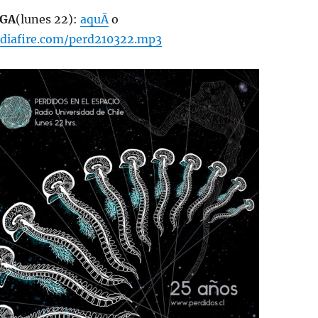
GA
(lunes 22):
aquÃ­
o
diafire.com/perd210322.mp3