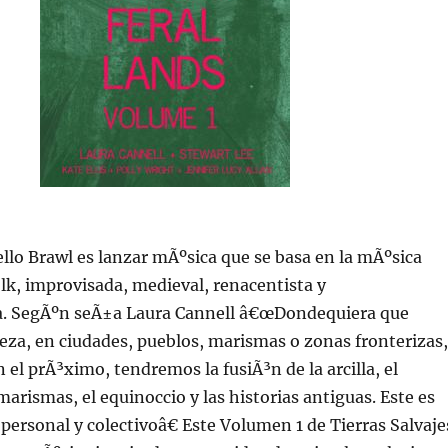
sello Brawl es lanzar mÃºsica que se basa en la mÃºsica
lk, improvisada, medieval, renacentista y
. SegÃºn seÃ±a Laura Cannell â€œDondequiera que
za, en ciudades, pueblos, marismas o zonas fronterizas,
n el prÃ³ximo, tendremos la fusiÃ³n de la arcilla, el
marismas, el equinoccio y las historias antiguas. Este es
 personal y colectivoâ€ Este Volumen 1 de Tierras Salvaje