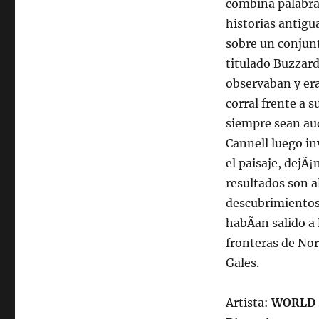
combina palabras
historias antigu
sobre un conjunt
titulado Buzzar
observaban y era
corral frente a 
siempre sean aud
Cannell luego in
el paisaje, dejÃ¡
resultados son a
descubrimientos 
habÃ­an salido a 
fronteras de Nor
Gales.
Artista:
WORLD