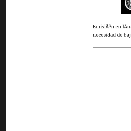
2021
EmisiÃ³n en lÃ­n
necesidad de ba