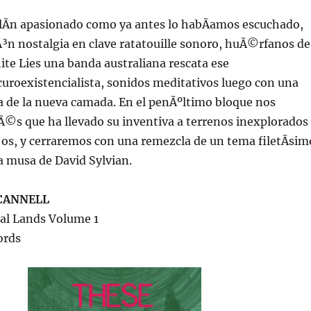
iolÃ­n apasionado como ya antes lo habÃ­amos escuchado,
³n nostalgia en clave ratatouille sonoro, huÃ©rfanos de
ite Lies una banda australiana rescata ese
uroexistencialista, sonidos meditativos luego con una
a de la nueva camada. En el penÃºltimo bloque nos
lÃ©s que ha llevado su inventiva a terrenos inexplorados
s, y cerraremos con una remezcla de un tema filetÃ­sim
a musa de David Sylvian.
CANNELL
ral Lands Volume 1
ords