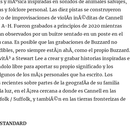
 y mÃºsica inspiradas en sonidos de animales salvajes,
as y folclore personal. Las diez pistas se construyeron
o de improvisaciones de violÃ­n inÃ©ditas de Cannell
d A-H. Fueron grabados a principios de 2020 mientras
n observados por un buitre sentado en un poste en el
su casa. Es posible que las grabaciones de Buzzard no
ibles, pero siempre estÃ¡n ahÃ­, como el propio Buzzard.
vitÃ³ a Stewart Lee a crear y grabar historias inspiradas 
ndolo libre para aportar su propio significado y los
lgunos de los mÃ¡s personales que ha escrito. Los
recientes sobre partes de la geografÃ­a de su familia
la luz, en el Ã¡rea cercana a donde es Cannell en las
folk / Suffolk, y tambiÃ©n en las tierras fronterizas de
 STANDARD