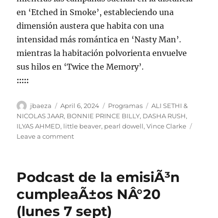
en ‘Etched in Smoke’, estableciendo una
dimensión austera que habita con una
intensidad más romántica en ‘Nasty Man’.
mientras la habitación polvorienta envuelve
sus hilos en ‘Twice the Memory’.
:::::
Author
Posted
Categories
Tags
jbaeza
April 6, 2024
Programas
ALI SETHI &
on
NICOLAS JAAR
,
BONNIE PRINCE BILLY
,
DASHA RUSH
,
ILYAS AHMED
,
little beaver
,
pearl dowell
,
Vince Clarke
on
Leave a comment
Programa
lunes
8
Podcast de la emisiÃ³n
de
abril
cumpleaÃ±os NÂ°20
de
(lunes 7 sept)
2024,
22:00