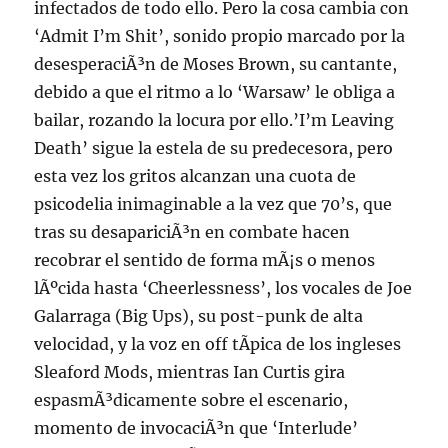
infectados de todo ello. Pero la cosa cambia con
‘Admit I’m Shit’, sonido propio marcado por la
desesperaciÃ³n de Moses Brown, su cantante,
debido a que el ritmo a lo ‘Warsaw’ le obliga a
bailar, rozando la locura por ello.’I’m Leaving
Death’ sigue la estela de su predecesora, pero
esta vez los gritos alcanzan una cuota de
psicodelia inimaginable a la vez que 70’s, que
tras su desapariciÃ³n en combate hacen
recobrar el sentido de forma mÃ¡s o menos
lÃºcida hasta ‘Cheerlessness’, los vocales de Joe
Galarraga (Big Ups), su post-punk de alta
velocidad, y la voz en off tÃ­pica de los ingleses
Sleaford Mods, mientras Ian Curtis gira
espasmÃ³dicamente sobre el escenario,
momento de invocaciÃ³n que ‘Interlude’