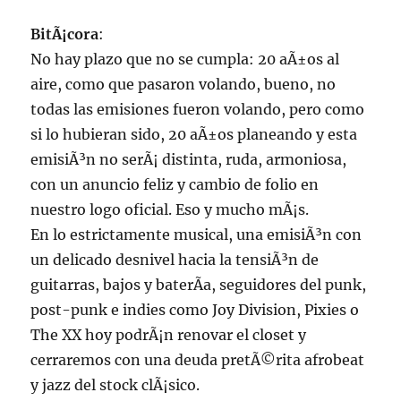
BitÃ¡cora
:
No hay plazo que no se cumpla: 20 aÃ±os al
aire, como que pasaron volando, bueno, no
todas las emisiones fueron volando, pero como
si lo hubieran sido, 20 aÃ±os planeando y esta
emisiÃ³n no serÃ¡ distinta, ruda, armoniosa,
con un anuncio feliz y cambio de folio en
nuestro logo oficial. Eso y mucho mÃ¡s.
En lo estrictamente musical, una emisiÃ³n con
un delicado desnivel hacia la tensiÃ³n de
guitarras, bajos y baterÃ­a, seguidores del punk,
post-punk e indies como Joy Division, Pixies o
The XX hoy podrÃ¡n renovar el closet y
cerraremos con una deuda pretÃ©rita afrobeat
y jazz del stock clÃ¡sico.