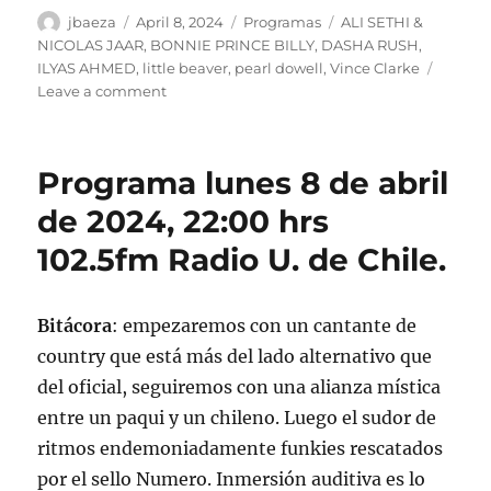
Author
Posted
Categories
Tags
jbaeza
April 8, 2024
Programas
ALI SETHI &
on
NICOLAS JAAR
,
BONNIE PRINCE BILLY
,
DASHA RUSH
,
ILYAS AHMED
,
little beaver
,
pearl dowell
,
Vince Clarke
on
Leave a comment
Podcast
Programa
lunes
Programa lunes 8 de abril
8
de
de 2024, 22:00 hrs
abril
102.5fm Radio U. de Chile.
de
2024
Bitácora
: empezaremos con un cantante de
country que está más del lado alternativo que
del oficial, seguiremos con una alianza mística
entre un paqui y un chileno. Luego el sudor de
ritmos endemoniadamente funkies rescatados
por el sello Numero. Inmersión auditiva es lo