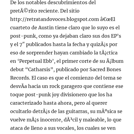
De los notables descubrimientos del
pretÃ©rito reciente. Del sitio
http://retratandovoces.blogspot.com â€œEl
cuarteto de Austin tiene claro que lo suyo es el
post-punk, como ya dejaban claro sus dos EP’s
y el 7″ publicados hasta la fecha y quizÃ¡s por
eso de sorprender hayan cambiado la tÃ¡ctica
en ‘Perpetual Ebb’, el primer corte de su Ã¡lbum
debut “Catharsis”, publicado por Sacred Bones
Records. El caso es que el comienzo del tema se
desvÃ­a hacia un rock garagero que contiene ese
toque post-punk joy divisionero que los ha
caracterizado hasta ahora, pero al querer
ocultarlo detrÃ¡s de las guitarras, su mÃºsica se
vuelve mÃ¡s inocente, dÃ³cil y maleable, lo que
ataca de lleno a sus vocales, los cuales se ven