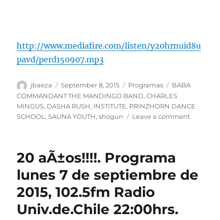
http://www.mediafire.com/listen/y20hrnuid8u
pavd/perd150907.mp3
Author
Posted
Categories
Tags
jbaeza
September 8, 2015
Programas
BABA
on
COMMANDANT THE MANDINGO BAND
,
CHARLES
MINGUS
,
DASHA RUSH
,
INSTITUTE
,
PRINZHORN DANCE
on
SCHOOL
,
SAUNA YOUTH
,
shogun
Leave a comment
Podcast
de
la
20 aÃ±os!!!!. Programa
emisiÃ³n
cumplea
lunes 7 de septiembre de
NÂ°20
2015, 102.5fm Radio
(lunes
7
Univ.de.Chile 22:00hrs.
sept)