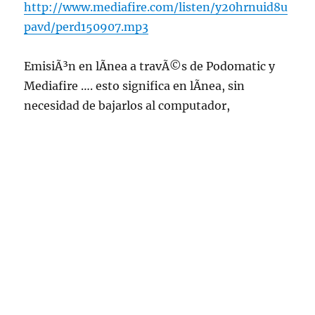
http://www.mediafire.com/listen/y20hrnuid8u
pavd/perd150907.mp3
EmisiÃ³n en lÃ­nea a travÃ©s de Podomatic y
Mediafire …. esto significa en lÃ­nea, sin
necesidad de bajarlos al computador,