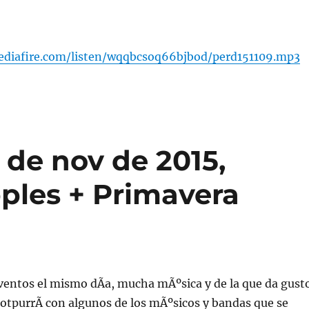
diafire.com/listen/wqqbcsoq66bjbod/perd151109.mp3
 de nov de 2015,
pples + Primavera
ventos el mismo dÃ­a, mucha mÃºsica y de la que da gust
potpurrÃ­ con algunos de los mÃºsicos y bandas que se