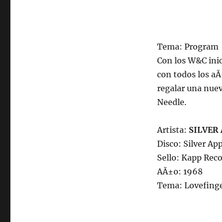
Tema: Program
Con los W&C inic
con todos los aÃ
regalar una nueva
Needle.
Artista:
SILVER
Disco: Silver Ap
Sello: Kapp Rec
AÃ±o: 1968
Tema: Lovefing