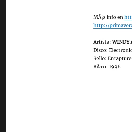
MÃ¡s info en
ht
http://primaver
Artista:
WINDY 
Disco: Electroni
Sello: Enrapture
AÃ±o: 1996