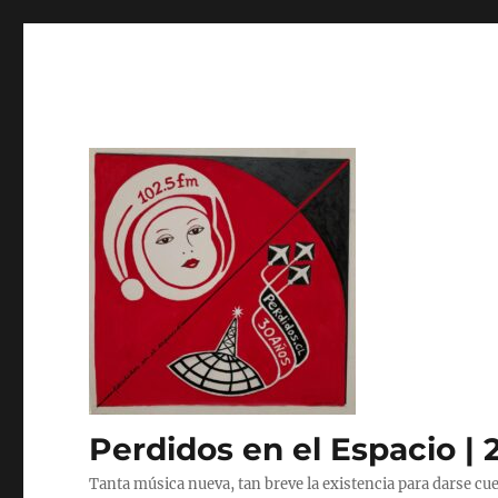
Perdidos en el Espacio | 
Tanta música nueva, tan breve la existencia para darse cue