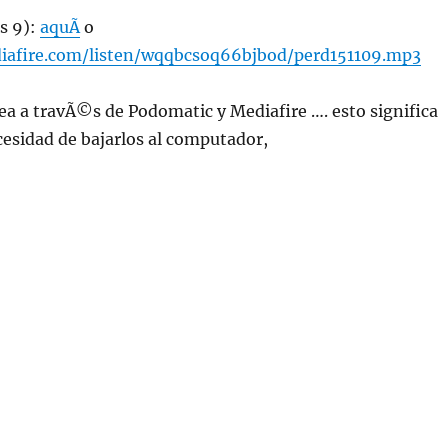
s 9):
aquÃ­
o
iafire.com/listen/wqqbcsoq66bjbod/perd151109.mp3
ea a travÃ©s de Podomatic y Mediafire …. esto significa
ecesidad de bajarlos al computador,