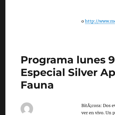
de
nov
de
2015
o
http://www.me
Programa lunes 9
Especial Silver A
Fauna
BitÃ¡cora: Dos e
ver en vivo. Un 