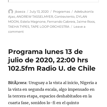
Author
Posted
Categories
Tags
jbaeza
July 13, 2020
Programas
Adebukonla
on
Ajao
,
ANDREW TASSELMYER
,
Contraviento
,
DYLAN
MOON
,
Estela Magnone
,
Fernando Cabrera
,
Jaime Roos
,
TAEHA TYPES
,
TAPE LOOP ORCHESTRA
Leave a
on
comment
Podcast
Programa
lunes
Programa lunes 13 de
13
de
julio de 2020, 22:00 hrs
julio
102.5fm Radio U. de Chile
de
2020
BitÃ¡cora
: Uruguay a la vista al inicio, Nigeria a
la vista en segunda escala, algo impensado en
la tercera etapa, espacios deshabitados en la
cuarta fase, sonidos lo-fi en el quinto