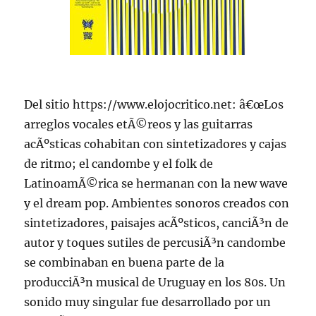
Del sitio https://www.elojocritico.net: â€œLos
arreglos vocales etÃ©reos y las guitarras
acÃºsticas cohabitan con sintetizadores y cajas
de ritmo; el candombe y el folk de
LatinoamÃ©rica se hermanan con la new wave
y el dream pop. Ambientes sonoros creados con
sintetizadores, paisajes acÃºsticos, canciÃ³n de
autor y toques sutiles de percusiÃ³n candombe
se combinaban en buena parte de la
producciÃ³n musical de Uruguay en los 80s. Un
sonido muy singular fue desarrollado por un