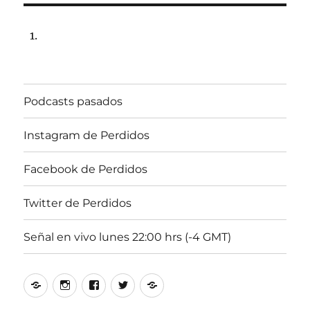
13
de
julio
de
2020,
22:00
hrs
Podcasts pasados
102.5fm
Radio
U.
Instagram de Perdidos
de
Chile
Facebook de Perdidos
Twitter de Perdidos
Señal en vivo lunes 22:00 hrs (-4 GMT)
Podcasts
Instagram
Facebook
Twitter
Señal
pasados
de
de
de
en