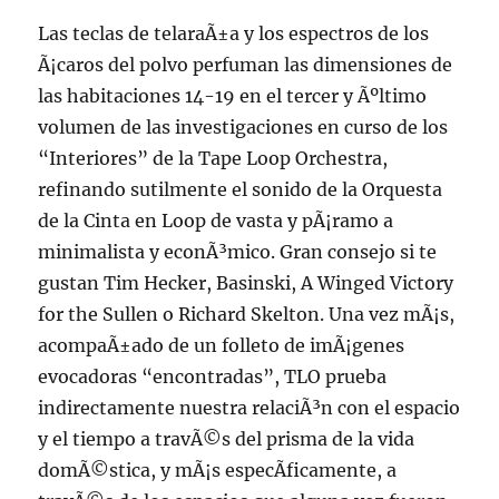
Las teclas de telaraÃ±a y los espectros de los
Ã¡caros del polvo perfuman las dimensiones de
las habitaciones 14-19 en el tercer y Ãºltimo
volumen de las investigaciones en curso de los
“Interiores” de la Tape Loop Orchestra,
refinando sutilmente el sonido de la Orquesta
de la Cinta en Loop de vasta y pÃ¡ramo a
minimalista y econÃ³mico. Gran consejo si te
gustan Tim Hecker, Basinski, A Winged Victory
for the Sullen o Richard Skelton. Una vez mÃ¡s,
acompaÃ±ado de un folleto de imÃ¡genes
evocadoras “encontradas”, TLO prueba
indirectamente nuestra relaciÃ³n con el espacio
y el tiempo a travÃ©s del prisma de la vida
domÃ©stica, y mÃ¡s especÃ­ficamente, a