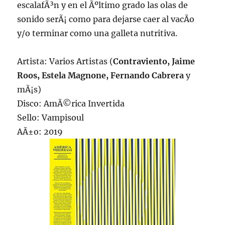
escalafÃ³n y en el Ãºltimo grado las olas de
sonido serÃ¡ como para dejarse caer al vacÃ­o
y/o terminar como una galleta nutritiva.
Artista: Varios Artistas (
Contraviento, Jaime
Roos, Estela Magnone, Fernando Cabrera
y
mÃ¡s)
Disco: AmÃ©rica Invertida
Sello: Vampisoul
AÃ±o: 2019