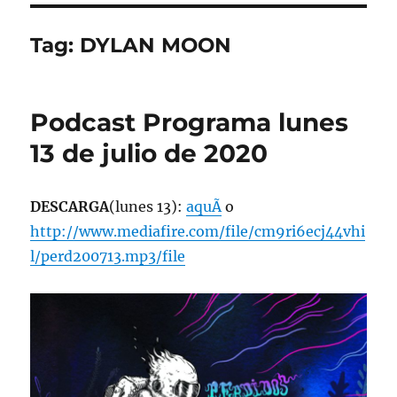
Tag:
DYLAN MOON
Podcast Programa lunes
13 de julio de 2020
DESCARGA
(lunes 13):
aquÃ­
o
http://www.mediafire.com/file/cm9ri6ecj44vhi
l/perd200713.mp3/file