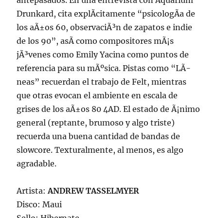
antepasados. En una entrevista con Aquarium
Drunkard, cita explÃ­citamente “psicologÃ­a de
los aÃ±os 60, observaciÃ³n de zapatos e indie
de los 90”, asÃ­ como compositores mÃ¡s
jÃ³venes como Emily Yacina como puntos de
referencia para su mÃºsica. Pistas como “LÃ­
neas” recuerdan el trabajo de Felt, mientras
que otras evocan el ambiente en escala de
grises de los aÃ±os 80 4AD. El estado de Ã¡nimo
general (reptante, brumoso y algo triste)
recuerda una buena cantidad de bandas de
slowcore. Texturalmente, al menos, es algo
agradable.
Artista:
ANDREW TASSELMYER
Disco: Maui