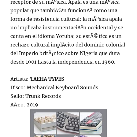
receptor de su mÃºsica. Apala es una mÃºsica
popular que tambiÃ©n funcionÃ³ como una
forma de resistencia cultural: la mÃºsica apala
no implicaba instrumentaciÃ³n occidental y se
canta en el idioma Yoruba; su estÃ©tica es un
rechazo cultural implÃ­cito del dominio colonial
del Imperio britÃ¡nico sobre Nigeria que dura
desde 1901 hasta la independencia en 1960.
Artista:
TAEHA TYPES
Disco: Mechanical Keyboard Sounds
Sello: Trunk Records
AÃ±o: 2019