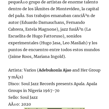
pequeÃ±o grupo de artistas de enorme talento
dentro de los lÃ­mites de Montevideo, la capital
del paÃ­s. Sus trabajos emanaban canciÃ³n de
autor (Eduardo Darnauchans, Fernando
Cabrera, Estela Magnone), jazz fusiÃ³n (La
Escuelita de Hugo Fattoruso), sonidos
experimentales (Hugo Jasa, Leo Masliah) y los
puntos de encuentro entre todos estos mundos
(Jaime Roos, Mariana Ingold).
Artista: Varios (
Adebukonla Ajao
and Her Group
y mÃ¡s)
Disco: Soul Jazz Records presents Apala. Apala
Groups in Nigeria 1967-70
Sello: Soul Jazz
AÃ±o: 2020