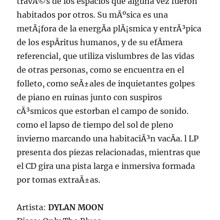
travÃ©s de los espacios que alguna vez fueron
habitados por otros. Su mÃºsica es una
metÃ¡fora de la energÃ­a plÃ¡smica y entrÃ³pica
de los espÃ­ritus humanos, y de su efÃ­mera
referencial, que utiliza vislumbres de las vidas
de otras personas, como se encuentra en el
folleto, como seÃ±ales de inquietantes golpes
de piano en ruinas junto con suspiros
cÃ³smicos que estorban el campo de sonido.
como el lapso de tiempo del sol de pleno
invierno marcando una habitaciÃ³n vacÃ­a. l LP
presenta dos piezas relacionadas, mientras que
el CD gira una pista larga e inmersiva formada
por tomas extraÃ±as.
Artista:
DYLAN MOON