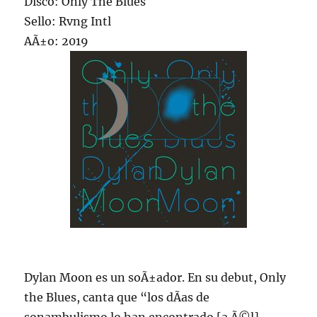
Disco: Only The Blues
Sello: Rvng Intl
AÃ±o: 2019
Dylan Moon es un soÃ±ador. En su debut, Only
the Blues, canta que “los dÃ­as de