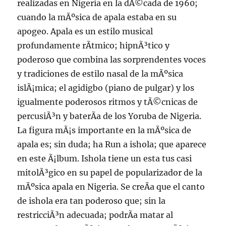
realizadas en Nigeria en la dÃ©cada de 1960;
cuando la mÃºsica de apala estaba en su
apogeo. Apala es un estilo musical
profundamente rÃ­tmico; hipnÃ³tico y
poderoso que combina las sorprendentes voces
y tradiciones de estilo nasal de la mÃºsica
islÃ¡mica; el agidigbo (piano de pulgar) y los
igualmente poderosos ritmos y tÃ©cnicas de
percusiÃ³n y baterÃ­a de los Yoruba de Nigeria.
La figura mÃ¡s importante en la mÃºsica de
apala es; sin duda; ha Run a ishola; que aparece
en este Ã¡lbum. Ishola tiene un esta tus casi
mitolÃ³gico en su papel de popularizador de la
mÃºsica apala en Nigeria. Se creÃ­a que el canto
de ishola era tan poderoso que; sin la
restricciÃ³n adecuada; podrÃ­a matar al