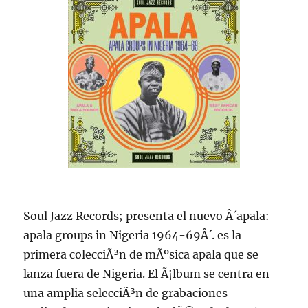
Soul Jazz Records; presenta el nuevo Â´apala:
apala groups in Nigeria 1964-69Â´. es la
primera colecciÃ³n de mÃºsica apala que se
lanza fuera de Nigeria. El Ã¡lbum se centra en
una amplia selecciÃ³n de grabaciones