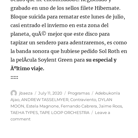
grabado en uno de los sellos filete Hibernate.
Bloque suicida para rematar este lunes de julio,
casi entrado el invierno en esta zona del
planeta, quÃ© mejor que este disco para
tapizar un sendero para adentraremos, es como
la banda sonora que hubiese pedido Sol Roth en
la pelÃ­cula Soylent Green para
su especial y
Ãºltimo viaje.
:::::
Author
Posted
Categories
Tags
jbaeza
July 11, 2020
Programas
Adebukonla
on
Ajao
,
ANDREW TASSELMYER
,
Contraviento
,
DYLAN
MOON
,
Estela Magnone
,
Fernando Cabrera
,
Jaime Roos
,
TAEHA TYPES
,
TAPE LOOP ORCHESTRA
Leave a
on
comment
Programa
lunes