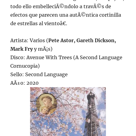
todo ello embelleciÃ©ndolo a travÃ©s de
efectos que parecen una autÃ©ntica cortinilla
de estrellas al vientoâ€.
Artista: Varios (
Pete Astor, Gareth Dickson,
Mark Fry
y mÃ¡s)
Disco: Avenue With Trees (A Second Language
Cornucopia)
Sello: Second Language
AÃ±o: 2020