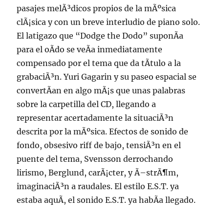
pasajes melÃ³dicos propios de la mÃºsica
clÃ¡sica y con un breve interludio de piano solo.
El latigazo que “Dodge the Dodo” suponÃ­a
para el oÃ­do se veÃ­a inmediatamente
compensado por el tema que da tÃ­tulo a la
grabaciÃ³n. Yuri Gagarin y su paseo espacial se
convertÃ­an en algo mÃ¡s que unas palabras
sobre la carpetilla del CD, llegando a
representar acertadamente la situaciÃ³n
descrita por la mÃºsica. Efectos de sonido de
fondo, obsesivo riff de bajo, tensiÃ³n en el
puente del tema, Svensson derrochando
lirismo, Berglund, carÃ¡cter, y Ã–strÃ¶m,
imaginaciÃ³n a raudales. El estilo E.S.T. ya
estaba aquÃ­, el sonido E.S.T. ya habÃ­a llegado.