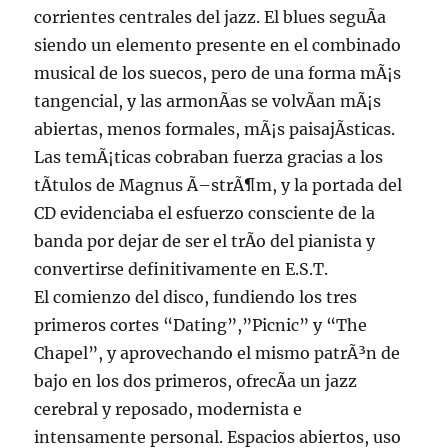
corrientes centrales del jazz. El blues seguÃ­a
siendo un elemento presente en el combinado
musical de los suecos, pero de una forma mÃ¡s
tangencial, y las armonÃ­as se volvÃ­an mÃ¡s
abiertas, menos formales, mÃ¡s paisajÃ­sticas.
Las temÃ¡ticas cobraban fuerza gracias a los
tÃ­tulos de Magnus Ã–strÃ¶m, y la portada del
CD evidenciaba el esfuerzo consciente de la
banda por dejar de ser el trÃ­o del pianista y
convertirse definitivamente en E.S.T.
El comienzo del disco, fundiendo los tres
primeros cortes “Dating”,”Picnic” y “The
Chapel”, y aprovechando el mismo patrÃ³n de
bajo en los dos primeros, ofrecÃ­a un jazz
cerebral y reposado, modernista e
intensamente personal. Espacios abiertos, uso