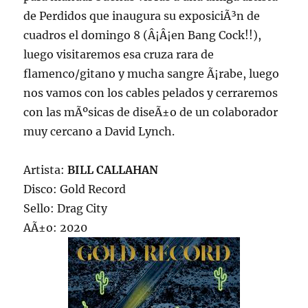
de Perdidos que inaugura su exposiciÃ³n de
cuadros el domingo 8 (Â¡Â¡en Bang Cock!!),
luego visitaremos esa cruza rara de
flamenco/gitano y mucha sangre Ã¡rabe, luego
nos vamos con los cables pelados y cerraremos
con las mÃºsicas de diseÃ±o de un colaborador
muy cercano a David Lynch.
Artista:
BILL CALLAHAN
Disco: Gold Record
Sello: Drag City
AÃ±o: 2020