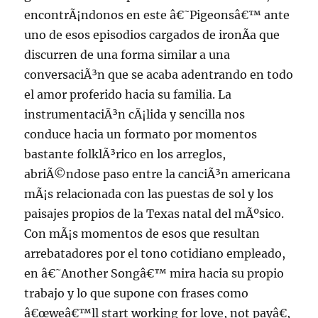
encontrÃ¡ndonos en este â€˜Pigeonsâ€™ ante
uno de esos episodios cargados de ironÃ­a que
discurren de una forma similar a una
conversaciÃ³n que se acaba adentrando en todo
el amor proferido hacia su familia. La
instrumentaciÃ³n cÃ¡lida y sencilla nos
conduce hacia un formato por momentos
bastante folklÃ³rico en los arreglos,
abriÃ©ndose paso entre la canciÃ³n americana
mÃ¡s relacionada con las puestas de sol y los
paisajes propios de la Texas natal del mÃºsico.
Con mÃ¡s momentos de esos que resultan
arrebatadores por el tono cotidiano empleado,
en â€˜Another Songâ€™ mira hacia su propio
trabajo y lo que supone con frases como
â€œweâ€™ll start working for love, not payâ€,