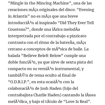
“Mingle in the Mincing Machine”, una de las
creaciones mÃ¡s originales del disco. “Evening
in Atlantis” no es mÃ¡s que una breve
introducciÃ³n al inspirado “Did They Ever Tell
Cousteau?”, donde una lÃ­rica melodÃ­a
interpretrada por el contrabajo a pizzicato
contrasta con el ritmo de la baterÃ­a, mÃ¡s
cercano a conceptos de mÃºsica de baile. La
balada “Believe Beleft Below” cumple una
doble funciÃ³n, ya que sirve de sexta pista del
compacto en su versiÃ³n instrumental, y
tambiÃ©n de tema oculto al final de
“O.D.R.I.P.”, en esta ocasiÃ³n con la
colaboraciÃ³n de Josh Haden (hijo del
contrabajista Charlie Haden) cantando la lÃ­nea
melÃ³dica, y bajo el tÃ­tulo de “Love Is Real”.