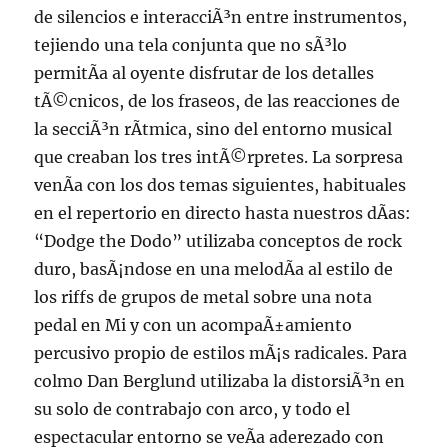
de silencios e interacciÃ³n entre instrumentos,
tejiendo una tela conjunta que no sÃ³lo
permitÃ­a al oyente disfrutar de los detalles
tÃ©cnicos, de los fraseos, de las reacciones de
la secciÃ³n rÃ­tmica, sino del entorno musical
que creaban los tres intÃ©rpretes. La sorpresa
venÃ­a con los dos temas siguientes, habituales
en el repertorio en directo hasta nuestros dÃ­as:
“Dodge the Dodo” utilizaba conceptos de rock
duro, basÃ¡ndose en una melodÃ­a al estilo de
los riffs de grupos de metal sobre una nota
pedal en Mi y con un acompaÃ±amiento
percusivo propio de estilos mÃ¡s radicales. Para
colmo Dan Berglund utilizaba la distorsiÃ³n en
su solo de contrabajo con arco, y todo el
espectacular entorno se veÃ­a aderezado con