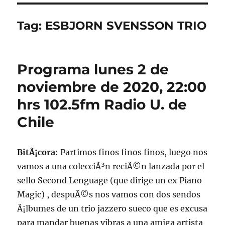
Tag:
ESBJORN SVENSSON TRIO
Programa lunes 2 de
noviembre de 2020, 22:00
hrs 102.5fm Radio U. de
Chile
BitÃ¡cora
: Partimos finos finos finos, luego nos
vamos a una colecciÃ³n reciÃ©n lanzada por el
sello Second Lenguage (que dirige un ex Piano
Magic) , despuÃ©s nos vamos con dos sendos
Ã¡lbumes de un trio jazzero sueco que es excusa
para mandar buenas vibras a una amiga artista