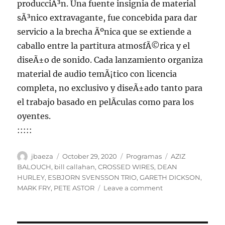
producciÃ³n. Una fuente insignia de material
sÃ³nico extravagante, fue concebida para dar
servicio a la brecha Ãºnica que se extiende a
caballo entre la partitura atmosfÃ©rica y el
diseÃ±o de sonido. Cada lanzamiento organiza
material de audio temÃ¡tico con licencia
completa, no exclusivo y diseÃ±ado tanto para
el trabajo basado en pelÃ­culas como para los
oyentes.
:::::
Author
Posted
Categories
Tags
jbaeza
October 29, 2020
Programas
AZIZ
on
BALOUCH
,
bill callahan
,
CROSSED WIRES
,
DEAN
HURLEY
,
ESBJORN SVENSSON TRIO
,
GARETH DICKSON
,
on
MARK FRY
,
PETE ASTOR
Leave a comment
Programa
lunes
2