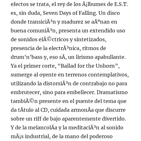
efectos se trata, el rey de los Ã¡lbumes de E.S.T.
es, sin duda, Seven Days of Falling. Un disco
donde transiciÃ³n y madurez se aÃºnan en
buena comuniÃ³n, presenta un extendido uso
de sonidos elÃ©ctricos y sintetizados,
presencia de la electrÃ³nica, ritmos de
drum’n’bass y, eso sÃ­, un lirismo apabullante.
Ya el primer corte, “Ballad for the Unborn”,
sumerge al oyente en terrenos contemplativos,
utilizando la distorsiÃ³n de contrabajo no para
embrutecer, sino para embellecer. Dramatismo
tambiÃ©n presente en el puente del tema que
da tÃ­tulo al CD, cuidada armonÃ­a que discurre
sobre un riff de bajo aparentemente divertido.
Y de la melancolÃ­a y la meditaciÃ³n al sonido
mÃ¡s industrial, de la mano del poderoso