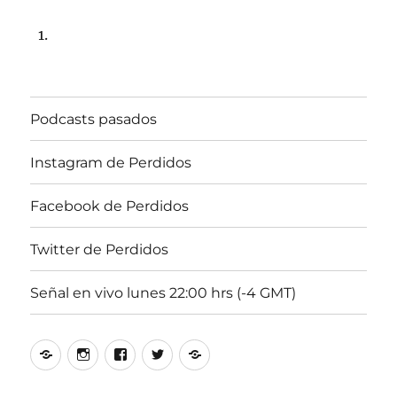
de
noviembre
de
2020,
22:00
hrs
Podcasts pasados
102.5fm
Radio
U.
Instagram de Perdidos
de
Chile
Facebook de Perdidos
Twitter de Perdidos
Señal en vivo lunes 22:00 hrs (-4 GMT)
Podcasts
Instagram
Facebook
Twitter
Señal
pasados
de
de
de
en