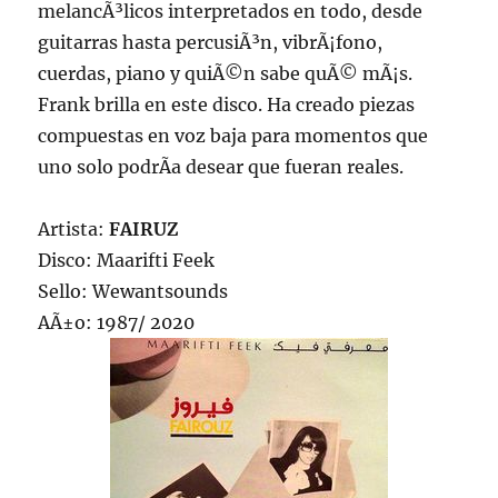
melancÃ³licos interpretados en todo, desde
guitarras hasta percusiÃ³n, vibrÃ¡fono,
cuerdas, piano y quiÃ©n sabe quÃ© mÃ¡s.
Frank brilla en este disco. Ha creado piezas
compuestas en voz baja para momentos que
uno solo podrÃ­a desear que fueran reales.
Artista:
FAIRUZ
Disco: Maarifti Feek
Sello: Wewantsounds
AÃ±o: 1987/ 2020