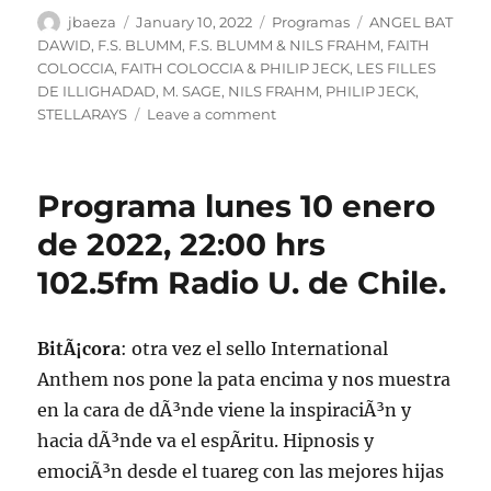
Author
Posted
Categories
Tags
jbaeza
January 10, 2022
Programas
ANGEL BAT
on
DAWID
,
F.S. BLUMM
,
F.S. BLUMM & NILS FRAHM
,
FAITH
COLOCCIA
,
FAITH COLOCCIA & PHILIP JECK
,
LES FILLES
DE ILLIGHADAD
,
M. SAGE
,
NILS FRAHM
,
PHILIP JECK
,
on
STELLARAYS
Leave a comment
Podcast
Programa
lunes
Programa lunes 10 enero
10
de
de 2022, 22:00 hrs
enero
102.5fm Radio U. de Chile.
de
2022
BitÃ¡cora
: otra vez el sello International
Anthem nos pone la pata encima y nos muestra
en la cara de dÃ³nde viene la inspiraciÃ³n y
hacia dÃ³nde va el espÃ­ritu. Hipnosis y
emociÃ³n desde el tuareg con las mejores hijas