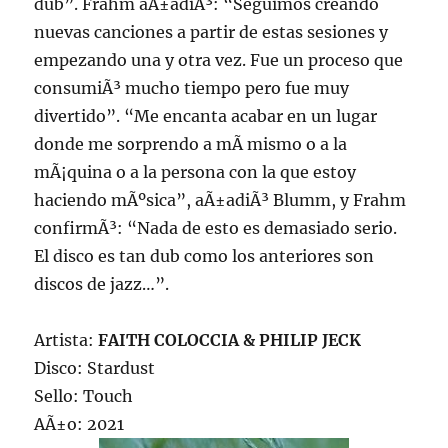
dub”. Frahm aÃ±adiÃ³: “Seguimos creando
nuevas canciones a partir de estas sesiones y
empezando una y otra vez. Fue un proceso que
consumiÃ³ mucho tiempo pero fue muy
divertido”. “Me encanta acabar en un lugar
donde me sorprendo a mÃ­ mismo o a la
mÃ¡quina o a la persona con la que estoy
haciendo mÃºsica”, aÃ±adiÃ³ Blumm, y Frahm
confirmÃ³: “Nada de esto es demasiado serio.
El disco es tan dub como los anteriores son
discos de jazz…”.
Artista:
FAITH COLOCCIA & PHILIP JECK
Disco: Stardust
Sello: Touch
AÃ±o: 2021