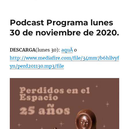
Programa
lunes
10
Podcast Programa lunes
enero
de
30 de noviembre de 2020.
2022,
22:00
hrs
DESCARGA
(lunes 30):
aquÃ­
o
102.5fm
http://www.mediafire.com/file/34mm7b6hllvyf
Radio
U.
yn/perd201130.mp3/file
de
Chile.