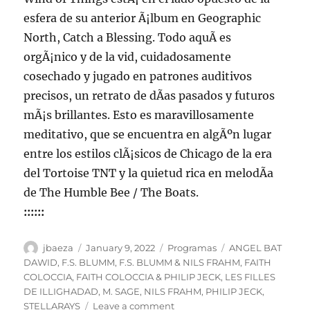
esfera de su anterior Ã¡lbum en Geographic
North, Catch a Blessing. Todo aquÃ­ es
orgÃ¡nico y de la vid, cuidadosamente
cosechado y jugado en patrones auditivos
precisos, un retrato de dÃ­as pasados y futuros
mÃ¡s brillantes. Esto es maravillosamente
meditativo, que se encuentra en algÃºn lugar
entre los estilos clÃ¡sicos de Chicago de la era
del Tortoise TNT y la quietud rica en melodÃ­a
de The Humble Bee / The Boats.
::::::
Author
Posted
Categories
Tags
jbaeza
January 9, 2022
Programas
ANGEL BAT
on
DAWID
,
F.S. BLUMM
,
F.S. BLUMM & NILS FRAHM
,
FAITH
COLOCCIA
,
FAITH COLOCCIA & PHILIP JECK
,
LES FILLES
DE ILLIGHADAD
,
M. SAGE
,
NILS FRAHM
,
PHILIP JECK
,
on
STELLARAYS
Leave a comment