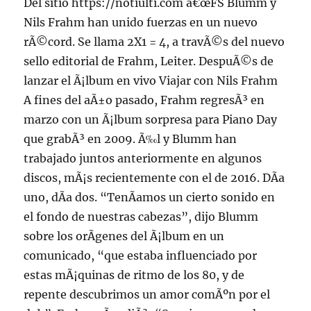
Del sitio https://notiulti.com â€œFS Blumm y
Nils Frahm han unido fuerzas en un nuevo
rÃ©cord. Se llama 2X1 = 4, a travÃ©s del nuevo
sello editorial de Frahm, Leiter. DespuÃ©s de
lanzar el Ã¡lbum en vivo Viajar con Nils Frahm
A fines del aÃ±o pasado, Frahm regresÃ³ en
marzo con un Ã¡lbum sorpresa para Piano Day
que grabÃ³ en 2009. Ã‰l y Blumm han
trabajado juntos anteriormente en algunos
discos, mÃ¡s recientemente con el de 2016. DÃ­a
uno, dÃ­a dos. “TenÃ­amos un cierto sonido en
el fondo de nuestras cabezas”, dijo Blumm
sobre los orÃ­genes del Ã¡lbum en un
comunicado, “que estaba influenciado por
estas mÃ¡quinas de ritmo de los 80, y de
repente descubrimos un amor comÃºn por el