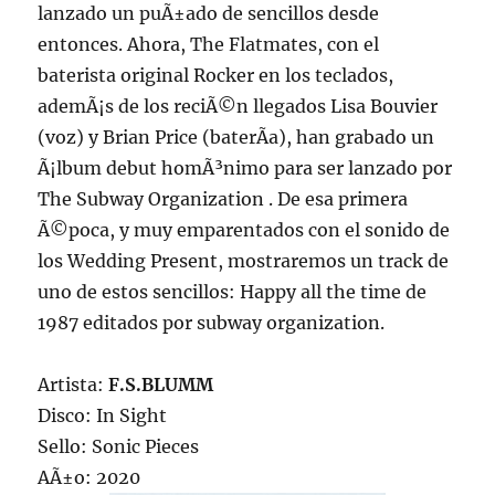
lanzado un puÃ±ado de sencillos desde
entonces. Ahora, The Flatmates, con el
baterista original Rocker en los teclados,
ademÃ¡s de los reciÃ©n llegados Lisa Bouvier
(voz) y Brian Price (baterÃ­a), han grabado un
Ã¡lbum debut homÃ³nimo para ser lanzado por
The Subway Organization . De esa primera
Ã©poca, y muy emparentados con el sonido de
los Wedding Present, mostraremos un track de
uno de estos sencillos: Happy all the time de
1987 editados por subway organization.
Artista:
F.S.BLUMM
Disco: In Sight
Sello: Sonic Pieces
AÃ±o: 2020