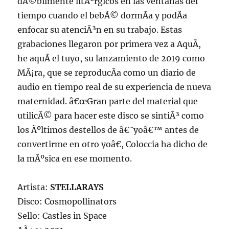
dÃ©bilmente litÃºrgicos en las ventanas del
tiempo cuando el bebÃ© dormÃ­a y podÃ­a
enfocar su atenciÃ³n en su trabajo. Estas
grabaciones llegaron por primera vez a AquÃ­,
he aquÃ­ el tuyo, su lanzamiento de 2019 como
MÃ¡ra, que se reproducÃ­a como un diario de
audio en tiempo real de su experiencia de nueva
maternidad. â€œGran parte del material que
utilicÃ© para hacer este disco se sintiÃ³ como
los Ãºltimos destellos de â€˜yoâ€™ antes de
convertirme en otro yoâ€, Coloccia ha dicho de
la mÃºsica en ese momento.
Artista:
STELLARAYS
Disco: Cosmopollinators
Sello: Castles in Space