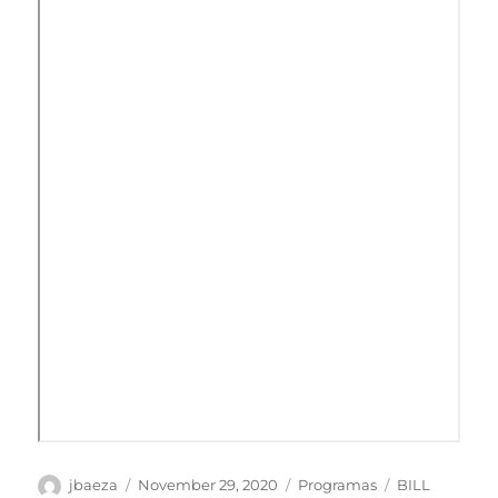
Author
Posted
Categories
Tags
jbaeza
November 29, 2020
Programas
BILL