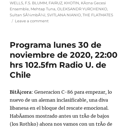
on
WELLS
,
F.S. BLUMM
,
FAIRUZ
,
KHOTIN
,
KÄ±na Gecesi
Ensemble
,
Mehtap Tuna
,
OLEKSANDR YURCHENKO
,
Sultan SÃ¼mbÃ¼l
,
SVITLANA NIANIO
,
THE FLATMATES
on
Leave a comment
Podcast
Programa
lunes
Programa lunes 30 de
30
de
noviembre de 2020, 22:00
noviembre
hrs 102.5fm Radio U. de
de
2020.
Chile
BitÃ¡cora
: Generacion C-86 para empezar, lo
nuevo de un aleman inclasificable, una diva
libanesa en el bloque del rescate emocional.
HabÃ­amos mostrado antes un trÃ­o de bajos
(los Rothko) ahora nos vamos con un trÃ­o de