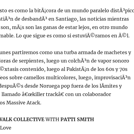
esto es como la bitÃ¡cora de un mundo paralelo distÃ³pico
tiÃ³n de desbandÃ³ en Santiago, las noticias mientras
on, mÃ¡s son las ganas de estar lejos, en otro mundo
amable. Lo que sigue es como si estuviÃ©ramos en Ã©l.
 lunes partiremos como una turba armada de machetes y
oras de serpientes, luego un colchÃ³n de vapor sonoro
©xtasis contenido, luego al PakistÃ¡n de los 60s y 70s
eos sobre camellos multicolores, luego, improvisaciÃ³n
despuÃ©s desde Noruega pop fuera de los lÃ­mites y
 llamado â€œkiller trackâ€ con un colaborador
os Massive Atack.
ALK COLLECTIVE
WITH
PATTI SMITH
 Love