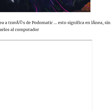
ea a travÃ©s de Podomatic … esto significa en lÃ­nea, sin
jarlos al computador