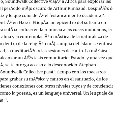
o, Soundwalk Collective viajÃ³ a Ãfrica para explorar las
el perÃ­odo mÃ¡s oscuro de Arthur Rimbaud. DespuÃ©s d
a y lo que considerÃ³ el ‘estancamiento occidental’,
trÃ³ en Harar, EtiopÃ­a, un epicentro del sufismo en
ica sufÃ­ se enfoca en la renuncia a las cosas mundanas, la
l alma y la contemplaciÃ³n mÃ­stica de la naturaleza de
lo dentro de la religiÃ³n mÃ¡s amplia del Islam, se enfoca
idad, la meditaciÃ³n y las sesiones de canto. La mÃºsica
e alcanzar un Ã©xtasis comunitario. Estado, y una vez qu
lÃ­, se te otorga acceso a lo desconocido. Stephan
 Soundwalk Collective pasÃ³ tiempo con los maestros
 para grabar su mÃºsica y cantos en el santuario, de los
tienes conexiones con otros niveles tuyos y de conciencia
como la poesÃ­a, es un lenguaje universal. Un lenguaje de
ma “.