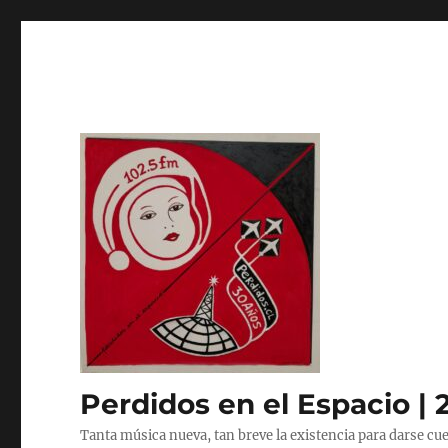
Perdidos en el Espacio | 
Tanta música nueva, tan breve la existencia para darse cue