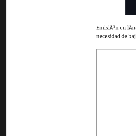
2020
EmisiÃ³n en lÃ­n
necesidad de ba