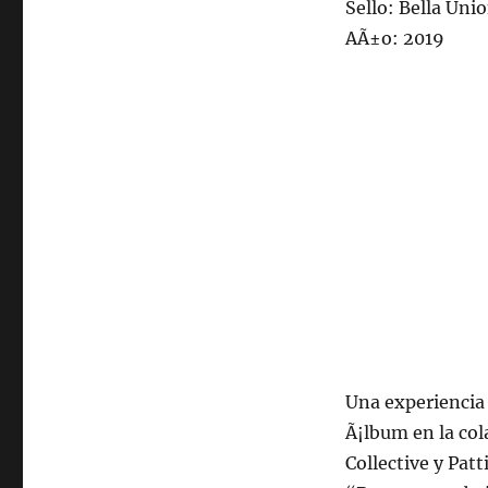
2020,
Sello: Bella Uni
22:00
AÃ±o: 2019
hrs
102.5fm
Radio
U.
de
Chile
Una experiencia
Ã¡lbum en la col
Collective y Patt