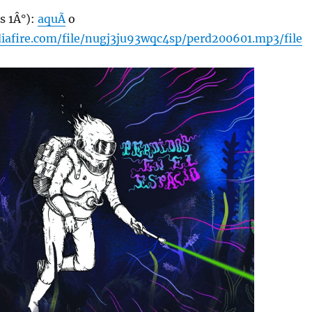
s 1Â°):
aquÃ­
o
afire.com/file/nugj3ju93wqc4sp/perd200601.mp3/file