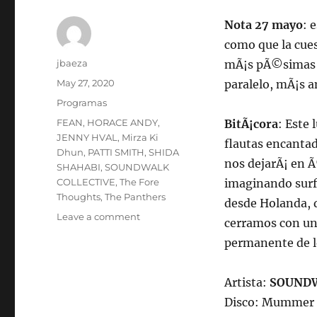
Nota 27 mayo
: 
como que la cues
Author
jbaeza
mÃ¡s pÃ©simas s
Posted
May 27, 2020
paralelo, mÃ¡s 
on
Categories
Programas
Tags
FEAN
,
HORACE ANDY
,
BitÃ¡cora
: Este
JENNY HVAL
,
Mirza Ki
flautas encantad
Dhun
,
PATTI SMITH
,
SHIDA
nos dejarÃ¡ en Ã
SHAHABI
,
SOUNDWALK
COLLECTIVE
,
The Fore
imaginando surf
Thoughts
,
The Panthers
desde Holanda, 
on
Leave a comment
cerramos con un
Programa
permanente de l
lunes
1Â°
de
Artista:
SOUNDW
junio
Disco: Mummer
de