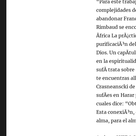
“Para este trabaj
complejidades d
abandonar Franci
Rimbaud se encon
Ãfrica La prÃ¡ct
purificaciÃ³n de
Dios. Un capÃ­tu
en la espiritual
sufÃ­ trata sobr
te encuentras al
Crasneanscki de
sufÃ­es en Harar
cuales dice: “Ob
Esta conexiÃ³n, 
alma, para el al