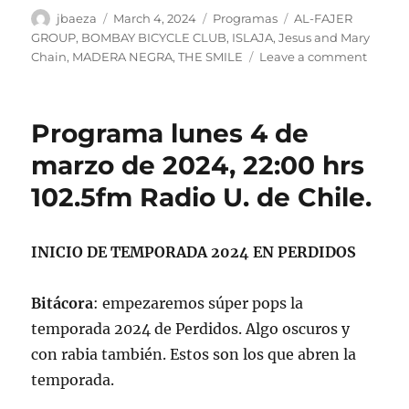
Author
Posted
Categories
Tags
jbaeza
March 4, 2024
Programas
AL-FAJER
on
GROUP
,
BOMBAY BICYCLE CLUB
,
ISLAJA
,
Jesus and Mary
on
Chain
,
MADERA NEGRA
,
THE SMILE
Leave a comment
Podcas
Progr
lunes
Programa lunes 4 de
4
de
marzo de 2024, 22:00 hrs
marzo
102.5fm Radio U. de Chile.
de
2024
INICIO DE TEMPORADA 2024 EN PERDIDOS
Bitácora
: empezaremos súper pops la
temporada 2024 de Perdidos. Algo oscuros y
con rabia también. Estos son los que abren la
temporada.