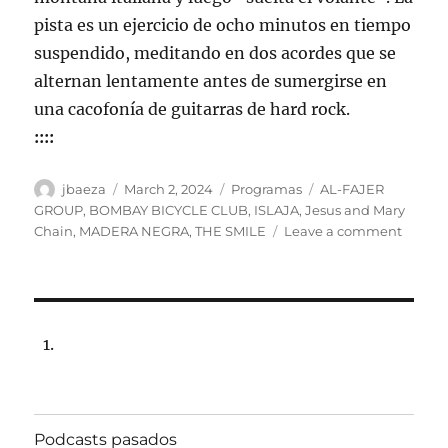
pista es un ejercicio de ocho minutos en tiempo
suspendido, meditando en dos acordes que se
alternan lentamente antes de sumergirse en
una cacofonía de guitarras de hard rock.
::::
Author
Posted
Categories
Tags
jbaeza
March 2, 2024
Programas
AL-FAJER
on
GROUP
,
BOMBAY BICYCLE CLUB
,
ISLAJA
,
Jesus and Mary
on
Chain
,
MADERA NEGRA
,
THE SMILE
Leave a comment
Progr
lunes
4
de
marzo
de
2024,
22:00
hrs
Podcasts pasados
102.5f