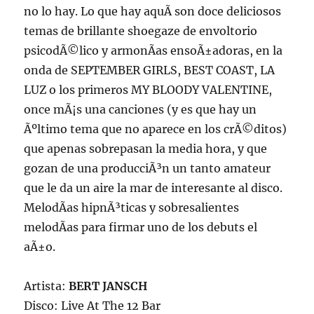
no lo hay. Lo que hay aquÃ­ son doce deliciosos
temas de brillante shoegaze de envoltorio
psicodÃ©lico y armonÃ­as ensoÃ±adoras, en la
onda de SEPTEMBER GIRLS, BEST COAST, LA
LUZ o los primeros MY BLOODY VALENTINE,
once mÃ¡s una canciones (y es que hay un
Ãºltimo tema que no aparece en los crÃ©ditos)
que apenas sobrepasan la media hora, y que
gozan de una producciÃ³n un tanto amateur
que le da un aire la mar de interesante al disco.
MelodÃ­as hipnÃ³ticas y sobresalientes
melodÃ­as para firmar uno de los debuts el
aÃ±o.
Artista:
BERT JANSCH
Disco: Live At The 12 Bar