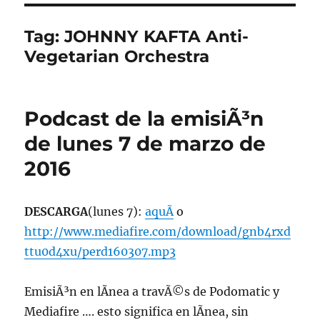
Tag:
JOHNNY KAFTA Anti-
Vegetarian Orchestra
Podcast de la emisiÃ³n
de lunes 7 de marzo de
2016
DESCARGA
(lunes 7):
aquÃ­
o
http://www.mediafire.com/download/gnb4rxd
ttu0d4xu/perd160307.mp3
EmisiÃ³n en lÃ­nea a travÃ©s de Podomatic y
Mediafire …. esto significa en lÃ­nea, sin