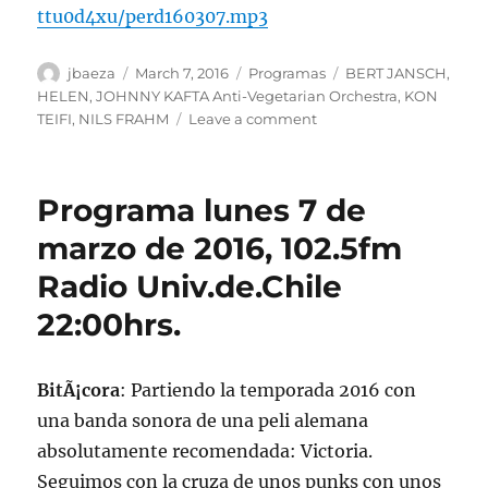
ttu0d4xu/perd160307.mp3
Author
Posted
Categories
Tags
jbaeza
March 7, 2016
Programas
BERT JANSCH
,
on
HELEN
,
JOHNNY KAFTA Anti-Vegetarian Orchestra
,
KON
on
TEIFI
,
NILS FRAHM
Leave a comment
Podcast
de
la
Programa lunes 7 de
emisiÃ³n
de
marzo de 2016, 102.5fm
lunes
Radio Univ.de.Chile
7
de
22:00hrs.
marzo
de
2016
BitÃ¡cora
: Partiendo la temporada 2016 con
una banda sonora de una peli alemana
absolutamente recomendada: Victoria.
Seguimos con la cruza de unos punks con unos