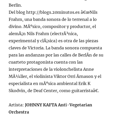
Berlin.
Del blog http://blogs.20minutos.es â€œNils
Frahm, una banda sonora de lo terrenal a lo
divino. MÃºsico, compositor y productor, el
alemÃ¡n Nils Frahm (electrÃ³nica,
experimental y clÃ¡sica) es otra de las piezas
claves de Victoria. La banda sonora compuesta
para las andanzas por las calles de BerlÃ­n de su
cuarteto protagonista cuenta con las
interpretaciones de la violonchelista Anne
MÃ¼ller, el violinista Viktor Orri Ãrnason y el
especialista en mÃºsica ambiental Erik K
Skodvin, de Deaf Center, como guitarristaâ€.
Artista:
JOHNNY KAFTA Anti-Vegetarian
Orchestra