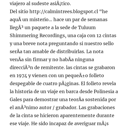
viajero al sudeste asiÃ¡tico.
Del sitio http://calmintrees.blogspot.cl “he
aquÃ­ un misterio… hace un par de semanas
llegÃ³ un paquete a la sede de Tuluum
Shimmering Recordings, una caja con 12 cintas
y una breve nota preguntando si nuestro sello
serÃ­a tan amable de distribuirlas. La nota
venÃ­a sin firmar y no habÃ­a ninguna
direcciÃ³n de remitente. las cintas se grabaron
en 1974 y vienen con un pequeÃ±o folleto
despegable de cuatro pÃ¡ginas. El folleto revela
la historia de un viaje en barca desde Polinesia a
Gales para demostrar una teorÃ­a sostenida por
el anÃ³nimo autor / grabador. Las grabaciones
de la cinta se hicieron aparentemente durante
ese viaje. He sido incapaz de averiguar mÃ¡s