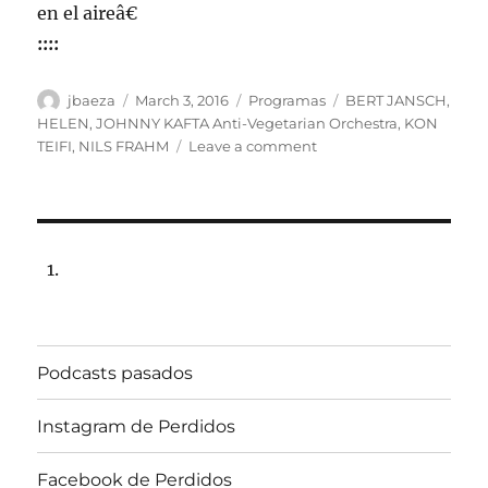
en el aireâ€
::::
Author
Posted
Categories
Tags
jbaeza
March 3, 2016
Programas
BERT JANSCH
,
on
HELEN
,
JOHNNY KAFTA Anti-Vegetarian Orchestra
,
KON
on
TEIFI
,
NILS FRAHM
Leave a comment
Programa
lunes
7
de
marzo
de
2016,
102.5fm
Radio
Podcasts pasados
Univ.de.Chile
22:00hrs.
Instagram de Perdidos
Facebook de Perdidos