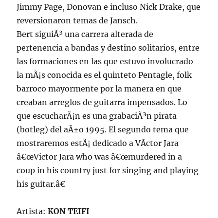
Jimmy Page, Donovan e incluso Nick Drake, que
reversionaron temas de Jansch.
Bert siguiÃ³ una carrera alterada de
pertenencia a bandas y destino solitarios, entre
las formaciones en las que estuvo involucrado
la mÃ¡s conocida es el quinteto Pentagle, folk
barroco mayormente por la manera en que
creaban arreglos de guitarra impensados. Lo
que escucharÃ¡n es una grabaciÃ³n pirata
(botleg) del aÃ±o 1995. El segundo tema que
mostraremos estÃ¡ dedicado a VÃ­ctor Jara
â€œVictor Jara who was â€œmurdered in a
coup in his country just for singing and playing
his guitar.â€
Artista:
KON TEIFI