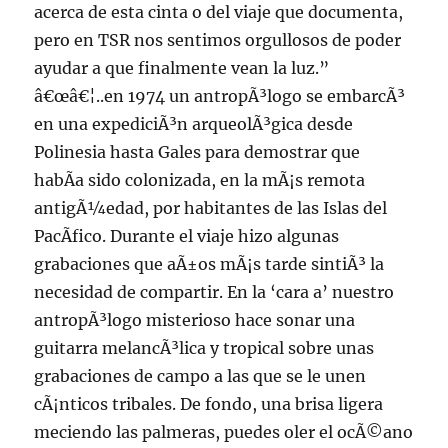
acerca de esta cinta o del viaje que documenta,
pero en TSR nos sentimos orgullosos de poder
ayudar a que finalmente vean la luz.”
â€œâ€¦..en 1974 un antropÃ³logo se embarcÃ³
en una expediciÃ³n arqueolÃ³gica desde
Polinesia hasta Gales para demostrar que
habÃ­a sido colonizada, en la mÃ¡s remota
antigÃ¼edad, por habitantes de las Islas del
PacÃ­fico. Durante el viaje hizo algunas
grabaciones que aÃ±os mÃ¡s tarde sintiÃ³ la
necesidad de compartir. En la ‘cara a’ nuestro
antropÃ³logo misterioso hace sonar una
guitarra melancÃ³lica y tropical sobre unas
grabaciones de campo a las que se le unen
cÃ¡nticos tribales. De fondo, una brisa ligera
meciendo las palmeras, puedes oler el ocÃ©ano