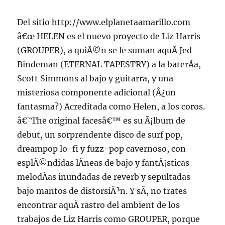
Del sitio http://www.elplanetaamarillo.com
â€œ HELEN es el nuevo proyecto de Liz Harris
(GROUPER), a quiÃ©n se le suman aquÃ­ Jed
Bindeman (ETERNAL TAPESTRY) a la baterÃ­a,
Scott Simmons al bajo y guitarra, y una
misteriosa componente adicional (Â¿un
fantasma?) Acreditada como Helen, a los coros.
â€˜The original facesâ€™ es su Ã¡lbum de
debut, un sorprendente disco de surf pop,
dreampop lo-fi y fuzz-pop cavernoso, con
esplÃ©ndidas lÃ­neas de bajo y fantÃ¡sticas
melodÃ­as inundadas de reverb y sepultadas
bajo mantos de distorsiÃ³n. Y sÃ­, no trates
encontrar aquÃ­ rastro del ambient de los
trabajos de Liz Harris como GROUPER, porque