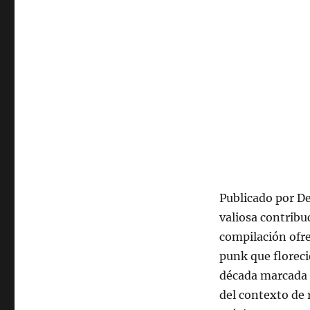
de
junio
de
2025,
22:00
hrs
102.5fm
Radio
U.
de
Chile.
Publicado por D
valiosa contribu
compilación ofre
punk que floreci
década marcada p
del contexto de 