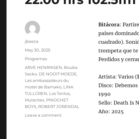
Bitácora
: Parti
países dominados
Author
jbaeza
cuadrado). Sonid
Posted
May 30, 2025
trompeta que te 
on
Categories
Programas
Perdidos y cerra
Tags
ARVE HENRIKSEN
,
Bouba
Sacko
,
DE NOOIT MOEDE
,
Artista: Varios (
Les ambassadeurs du
Disco: Debemos 
motel de Bamako
,
LINA
TULLGREN
,
Los Tontos
,
1990
Mutantex
,
PINOCHET
Sello: Death Is 
BOYS
,
ROBERT JORENDAL
Año: 2025
on
Leave a comment
Programa
lunes
2