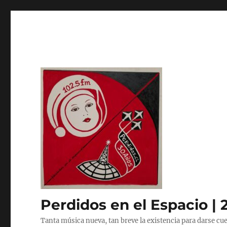
Perdidos en el Espacio | 
Tanta música nueva, tan breve la existencia para darse cue