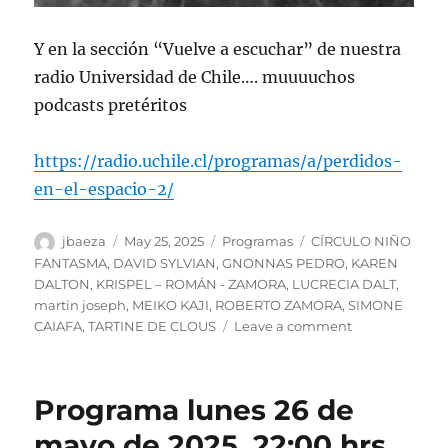
Y en la sección “Vuelve a escuchar” de nuestra
radio Universidad de Chile…. muuuuchos
podcasts pretéritos
https://radio.uchile.cl/programas/a/perdidos-
en-el-espacio-2/
Author
Posted
Categories
Tags
jbaeza
May 25, 2025
Programas
CÍRCULO NIÑO
on
FANTASMA
,
DAVID SYLVIAN
,
GNONNAS PEDRO
,
KAREN
DALTON
,
KRISPEL – ROMÁN - ZAMORA
,
LUCRECIA DALT
,
martin joseph
,
MEIKO KAJI
,
ROBERTO ZAMORA
,
SIMONE
on
CAIAFA
,
TARTINE DE CLOUS
Leave a comment
Podcast
Programa
lunes
Programa lunes 26 de
26
de
mayo de 2025, 22:00 hrs