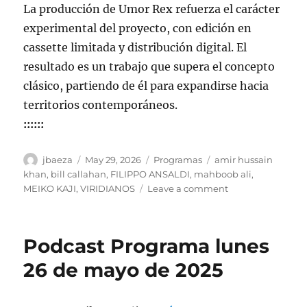
La producción de Umor Rex refuerza el carácter
experimental del proyecto, con edición en
cassette limitada y distribución digital. El
resultado es un trabajo que supera el concepto
clásico, partiendo de él para expandirse hacia
territorios contemporáneos.
::::::
Author
Posted
Categories
Tags
jbaeza
May 29, 2026
Programas
amir hussain
on
khan
,
bill callahan
,
FILIPPO ANSALDI
,
mahboob ali
,
on
MEIKO KAJI
,
VIRIDIANOS
Leave a comment
Programa
lunes
1
Podcast Programa lunes
de
junio
26 de mayo de 2025
2026,
22:00
hrs