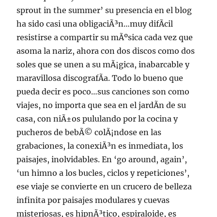
sprout in the summer’ su presencia en el blog
ha sido casi una obligaciÃ³n…muy difÃ­cil
resistirse a compartir su mÃºsica cada vez que
asoma la nariz, ahora con dos discos como dos
soles que se unen a su mÃ¡gica, inabarcable y
maravillosa discografÃ­a. Todo lo bueno que
pueda decir es poco…sus canciones son como
viajes, no importa que sea en el jardÃ­n de su
casa, con niÃ±os pululando por la cocina y
pucheros de bebÃ© colÃ¡ndose en las
grabaciones, la conexiÃ³n es inmediata, los
paisajes, inolvidables. En ‘go around, again’,
‘un himno a los bucles, ciclos y repeticiones’,
ese viaje se convierte en un crucero de belleza
infinita por paisajes modulares y cuevas
misteriosas, es hipnÃ³tico, espiraloide, es