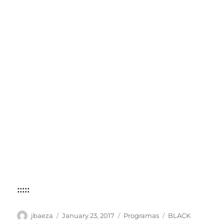
:::::
Author
Posted
Categories
Tags
jbaeza
January 23, 2017
Programas
BLACK