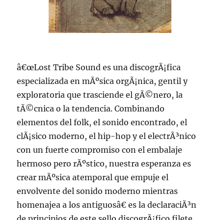
â€œLost Tribe Sound es una discogrÃ¡fica
especializada en mÃºsica orgÃ¡nica, gentil y
exploratoria que trasciende el gÃ©nero, la
tÃ©cnica o la tendencia. Combinando
elementos del folk, el sonido encontrado, el
clÃ¡sico moderno, el hip-hop y el electrÃ³nico
con un fuerte compromiso con el embalaje
hermoso pero rÃºstico, nuestra esperanza es
crear mÃºsica atemporal que empuje el
envolvente del sonido moderno mientras
homenajea a los antiguosâ€ es la declaraciÃ³n
de principios de este sello discogrÃ¡fico filete,