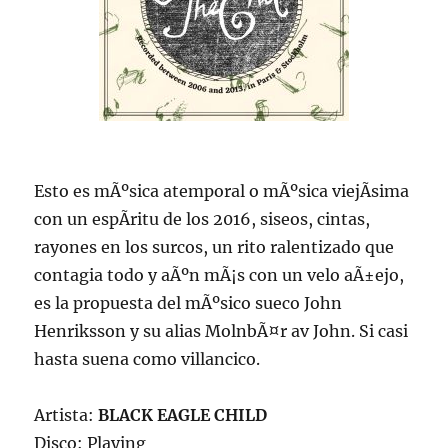
Esto es mÃºsica atemporal o mÃºsica viejÃ­sima
con un espÃ­ritu de los 2016, siseos, cintas,
rayones en los surcos, un rito ralentizado que
contagia todo y aÃºn mÃ¡s con un velo aÃ±ejo,
es la propuesta del mÃºsico sueco John
Henriksson y su alias MolnbÃ¤r av John. Si casi
hasta suena como villancico.
Artista:
BLACK EAGLE CHILD
Disco: Playing