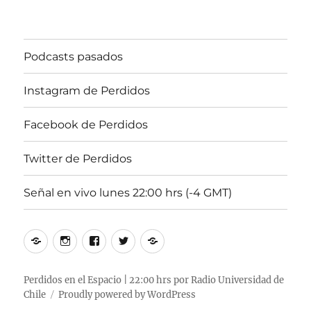
2017,
102.5fm
Radio
Podcasts pasados
U.
de
Chile
Instagram de Perdidos
Facebook de Perdidos
Twitter de Perdidos
Señal en vivo lunes 22:00 hrs (-4 GMT)
Podcasts
Instagram
Facebook
Twitter
Señal
pasados
de
de
de
en
Perdidos
Perdidos
Perdidos
vivo
Perdidos en el Espacio | 22:00 hrs por Radio Universidad de
Chile
Proudly powered by WordPress
lunes