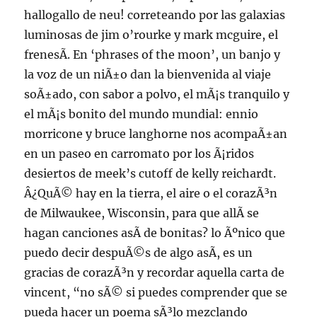
hallogallo de neu! correteando por las galaxias
luminosas de jim o’rourke y mark mcguire, el
frenesÃ­. En ‘phrases of the moon’, un banjo y
la voz de un niÃ±o dan la bienvenida al viaje
soÃ±ado, con sabor a polvo, el mÃ¡s tranquilo y
el mÃ¡s bonito del mundo mundial: ennio
morricone y bruce langhorne nos acompaÃ±an
en un paseo en carromato por los Ã¡ridos
desiertos de meek’s cutoff de kelly reichardt.
Â¿QuÃ© hay en la tierra, el aire o el corazÃ³n
de Milwaukee, Wisconsin, para que allÃ­ se
hagan canciones asÃ­ de bonitas? lo Ãºnico que
puedo decir despuÃ©s de algo asÃ­, es un
gracias de corazÃ³n y recordar aquella carta de
vincent, “no sÃ© si puedes comprender que se
pueda hacer un poema sÃ³lo mezclando