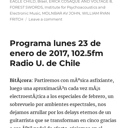
on
EAGLE CHILD
,
Brael
,
ERICK COSAQUE AND VOLTAGE 8
,
FOREST SWORDS
,
Institute for Psychoacoustics and
Electronic Music
,
MOLNBAR AV JOHN
,
WILLIAM RYAN
on
FRITCH
Leave a comment
Podcast
de
la
Programa lunes 23 de
emisiÃ³n
de
enero de 2017, 102.5fm
lunes
Radio U. de Chile
23
de
enero
de
BitÃ¡cora
: Partiremos con mÃºsica asfixiante,
2017
luego una aproximaciÃ³n cada vez mÃ¡s
electroestÃ¡tica a los especiales de febrero, un
sobrevuelo por ambientes espectrales, nos
dejamos arrullar por los delays eternos de un
guitarrista que se transforman en cinco gracias