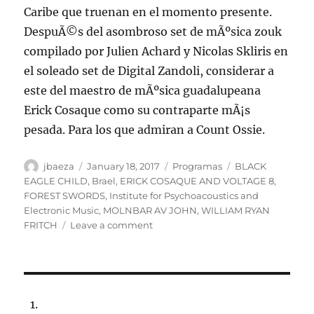
Caribe que truenan en el momento presente.
DespuÃ©s del asombroso set de mÃºsica zouk
compilado por Julien Achard y Nicolas Skliris en
el soleado set de Digital Zandoli, considerar a
este del maestro de mÃºsica guadalupeana
Erick Cosaque como su contraparte mÃ¡s
pesada. Para los que admiran a Count Ossie.
Author
Posted
Categories
Tags
jbaeza
January 18, 2017
Programas
BLACK
on
EAGLE CHILD
,
Brael
,
ERICK COSAQUE AND VOLTAGE 8
,
FOREST SWORDS
,
Institute for Psychoacoustics and
Electronic Music
,
MOLNBAR AV JOHN
,
WILLIAM RYAN
on
FRITCH
Leave a comment
Programa
lunes
23
de
enero
de