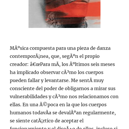
MÃºsica compuesta para una pieza de danza
contemporÃ¡nea, que, segÃºn el propio
creador: â€œPara mÃ­, los Ãºltimos seis meses
ha implicado observar cÃ³mo los cuerpos
pueden fallar y levantarse. Me sentÃ­ muy
consciente del poder de obligarnos a mirar sus
vulnerabilidades y cÃ³mo nos relacionamos con
ellas. En una Ã©poca en la que los cuerpos
humanos todavÃ­a se devalÃºan regularmente,
se siente catÃ¡rtico de aceptar el
funcionamiento y el diseÃ±o de ellos, incluso si