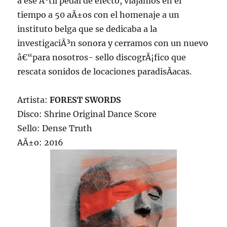
a ese Ãºtil pedal de efecto, viajamos en el
tiempo a 50 aÃ±os con el homenaje a un
instituto belga que se dedicaba a la
investigaciÃ³n sonora y cerramos con un nuevo
â€“para nosotros- sello discogrÃ¡fico que
rescata sonidos de locaciones paradisÃ­acas.
Artista:
FOREST SWORDS
Disco: Shrine Original Dance Score
Sello: Dense Truth
AÃ±o: 2016