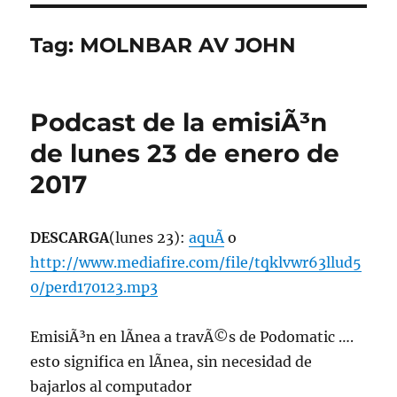
Tag:
MOLNBAR AV JOHN
Podcast de la emisiÃ³n
de lunes 23 de enero de
2017
DESCARGA
(lunes 23):
aquÃ­
o
http://www.mediafire.com/file/tqklvwr63llud5
0/perd170123.mp3
EmisiÃ³n en lÃ­nea a travÃ©s de Podomatic ….
esto significa en lÃ­nea, sin necesidad de
bajarlos al computador