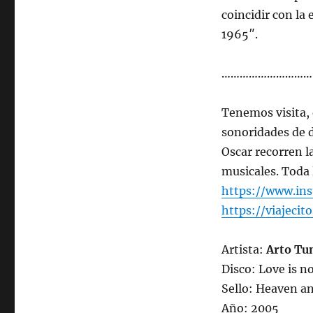
coincidir con la
1965″.
…………………………
Tenemos visita, d
sonoridades de di
Oscar recorren l
musicales. Toda 
https://www.ins
https://viajecito
Artista:
Arto Tu
Disco: Love is n
Sello: Heaven a
Año: 2005