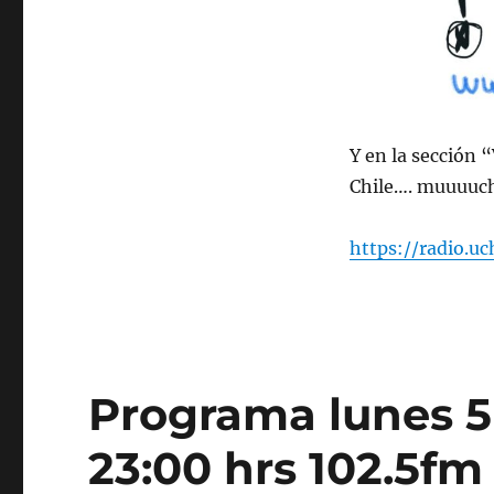
2023
Y en la sección 
Chile…. muuuuch
https://radio.u
Programa lunes 5 
23:00 hrs 102.5fm 