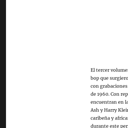
2023,
23:00
hrs
102.5fm
Radio
U.
de
Chile.
El tercer volume
bop que surgiero
con grabaciones 
de 1960. Con rep
encuentran en l
Ash y Harry Klei
caribeña y afric
durante este per