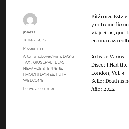
Bitácora
: Esta e
y entremedio una
Author
jbaeza
Viajecitos, que 
Posted
June 2, 2023
en una caza cult
on
Categories
Programas
Tags
Arto Tunçboyac?yan
,
DAY &
Artista: Varios
TAXI
,
GIUSEPPE IELASI
,
Disco: I Had th
NEW AGE STEPPERS
,
London, Vol. 3
RHODRI DAVIES
,
RUTH
WELCOME
Sello: Death is 
on
Leave a comment
Año: 2022
Programa
lunes
5
de
junio
de