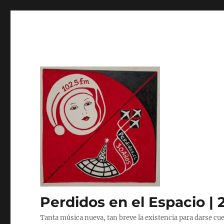
Perdidos en el Espacio | 
Tanta música nueva, tan breve la existencia para darse cue