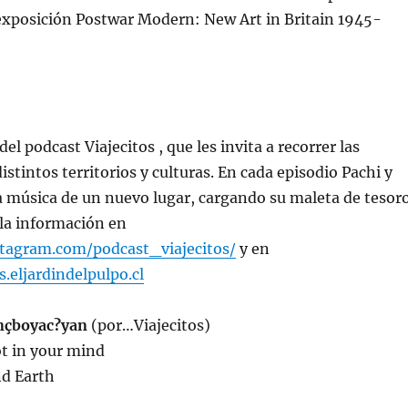
 exposición Postwar Modern: New Art in Britain 1945-
el podcast Viajecitos , que les invita a recorrer las
stintos territorios y culturas. En cada episodio Pachi y
a música de un nuevo lugar, cargando su maleta de tesor
la información en
tagram.com/podcast_viajecitos/
y en
s.eljardindelpulpo.cl
nçboyac?yan
(por…Viajecitos)
ot in your mind
nd Earth