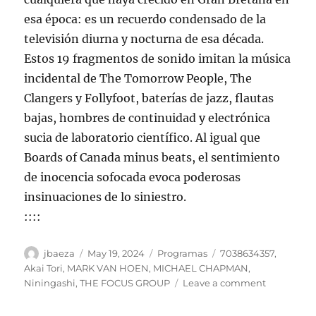
esa época: es un recuerdo condensado de la
televisión diurna y nocturna de esa década.
Estos 19 fragmentos de sonido imitan la música
incidental de The Tomorrow People, The
Clangers y Follyfoot, baterías de jazz, flautas
bajas, hombres de continuidad y electrónica
sucia de laboratorio científico. Al igual que
Boards of Canada minus beats, el sentimiento
de inocencia sofocada evoca poderosas
insinuaciones de lo siniestro.
::::
Author
Posted
Categories
Tags
jbaeza
May 19, 2024
Programas
7038634357
,
on
Akai Tori
,
MARK VAN HOEN
,
MICHAEL CHAPMAN
,
on
Niningashi
,
THE FOCUS GROUP
Leave a comment
Programa
lunes