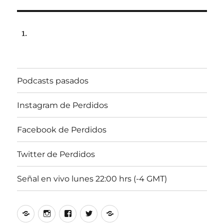
20
de
mayo
de
2024,
22:00
hrs
Podcasts pasados
102.5fm
Radio
U.
Instagram de Perdidos
de
Chile.
Facebook de Perdidos
Twitter de Perdidos
Señal en vivo lunes 22:00 hrs (-4 GMT)
Podcasts
Instagram
Facebook
Twitter
Señal