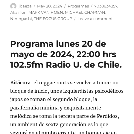
Author
Posted
Categories
Tags
jbaeza
May 20, 2024
Programas
7038634357
,
on
Akai Tori
,
MARK VAN HOEN
,
MICHAEL CHAPMAN
,
on
Niningashi
,
THE FOCUS GROUP
Leave a comment
Podcast
Programa
lunes
Programa lunes 20 de
20
de
mayo de 2024, 22:00 hrs
mayo
102.5fm Radio U. de Chile.
de
2024
Bitácora
: el reggae roots se vuelve a tomar un
bloque de inicio, unos izquierdistas psicodélicos
japos se toman el segundo bloque, la
parafernalia mínima y exquisitamente
melódica se toma la tercera parte de Perdidos,
un ambient de sexta generación es lo que
seguirá en el nimbo errante, un homenaje en