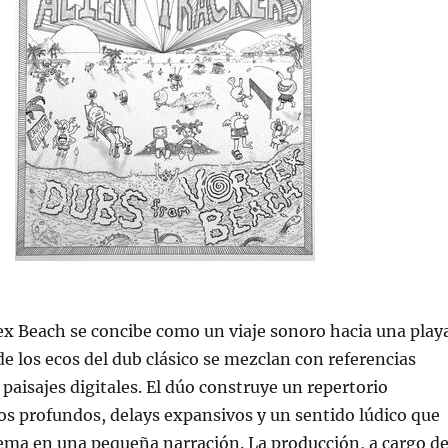
x Beach se concibe como un viaje sonoro hacia una play
e los ecos del dub clásico se mezclan con referencias
 paisajes digitales. El dúo construye un repertorio
s profundos, delays expansivos y un sentido lúdico que
ema en una pequeña narración. La producción, a cargo d