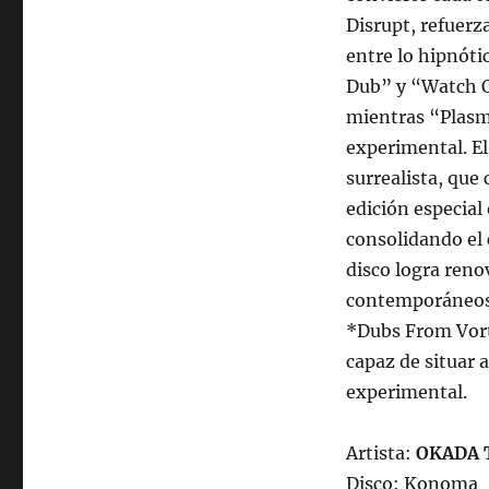
Disrupt, refuerz
entre lo hipnóti
Dub” y “Watch Ou
mientras “Plasm
experimental. El
surrealista, que
edición especial 
consolidando el c
disco logra reno
contemporáneos s
*Dubs From Vort
capaz de situar 
experimental.
Artista:
OKADA 
Disco: Konoma