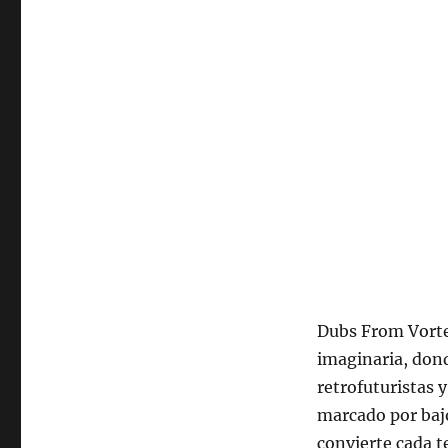
2026,
22:00
hrs
102.5fm
Radio
U.
de
Chile
Dubs From Vorte
imaginaria, dond
retrofuturistas y
marcado por bajo
convierte cada t