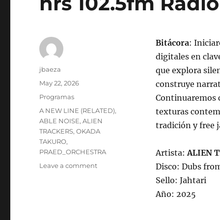
hrs 102.5fm Radio
Bitácora
: Inicia
digitales en cla
Author
jbaeza
que explora sil
Posted
May 22, 2026
construye narra
on
Categories
Programas
Continuaremos c
Tags
A NEW LINE (RELATED)
,
texturas contem
ABLE NOISE
,
ALIEN
tradición y free
TRACKERS
,
OKADA
TAKURO
,
PRAED_ORCHESTRA
Artista:
ALIEN 
on
Leave a comment
Disco: Dubs fro
Programa
Sello: Jahtari
lunes
Año: 2025
25
de
mayo