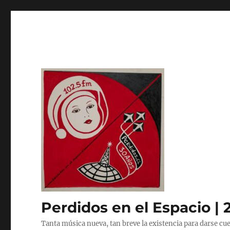
Perdidos en el Espacio | 
Tanta música nueva, tan breve la existencia para darse cue