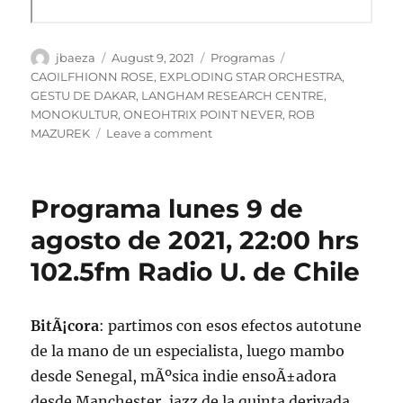
Author
Posted
Categories
Tags
jbaeza
August 9, 2021
Programas
on
CAOILFHIONN ROSE
,
EXPLODING STAR ORCHESTRA
,
GESTU DE DAKAR
,
LANGHAM RESEARCH CENTRE
,
MONOKULTUR
,
ONEOHTRIX POINT NEVER
,
ROB
on
MAZUREK
Leave a comment
Podcast
Programa
lunes
Programa lunes 9 de
9
de
agosto de 2021, 22:00 hrs
agosto
102.5fm Radio U. de Chile
de
2021
BitÃ¡cora
: partimos con esos efectos autotune
de la mano de un especialista, luego mambo
desde Senegal, mÃºsica indie ensoÃ±adora
desde Manchester, jazz de la quinta derivada