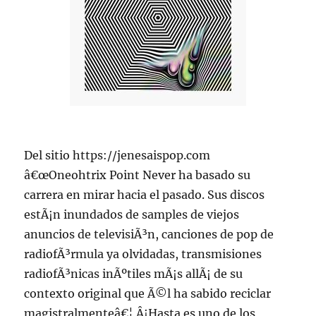
Del sitio https://jenesaispop.com
â€œOneohtrix Point Never ha basado su
carrera en mirar hacia el pasado. Sus discos
estÃ¡n inundados de samples de viejos
anuncios de televisiÃ³n, canciones de pop de
radiofÃ³rmula ya olvidadas, transmisiones
radiofÃ³nicas inÃºtiles mÃ¡s allÃ¡ de su
contexto original que Ã©l ha sabido reciclar
magistralmenteâ€¦ Â¡Hasta es uno de los